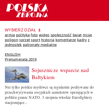
WYBIERZ DZIAŁ
armia
polityka
foto
wideo
społeczność
świat
misje
poligon
sprzęt
sport
historia
komentarze
kadry
z
jednostek
patronaty medialne
ENGLISH
Prenumerata 2019
Sojusznicze wsparcie nad
Bałtykiem
Nie tylko polskie myśliwce są regularnie podrywane do
przechwytywania rosyjskich samolotów operujących w
pobliżu granic NATO. 3 sierpnia włoskie Eurofightery
stacjonujące...