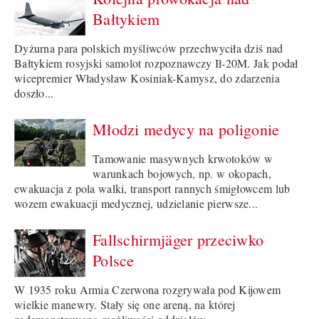
Bałtykiem
Dyżurna para polskich myśliwców przechwyciła dziś nad
Bałtykiem rosyjski samolot rozpoznawczy Ił-20M. Jak podał
wicepremier Władysław Kosiniak-Kamysz, do zdarzenia
doszło...
Młodzi medycy na poligonie
Tamowanie masywnych krwotoków w
warunkach bojowych, np. w okopach,
ewakuacja z pola walki, transport rannych śmigłowcem lub
wozem ewakuacji medycznej, udzielanie pierwsze...
Fallschirmjäger przeciwko
Polsce
W 1935 roku Armia Czerwona rozgrywała pod Kijowem
wielkie manewry. Stały się one areną, na której