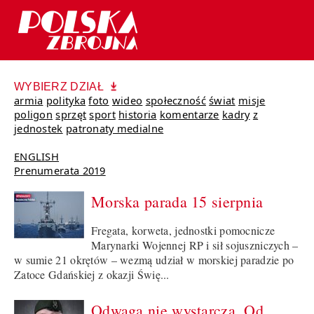
WYBIERZ DZIAŁ
armia
polityka
foto
wideo
społeczność
świat
misje
poligon
sprzęt
sport
historia
komentarze
kadry
z
jednostek
patronaty medialne
ENGLISH
Prenumerata 2019
Morska parada 15 sierpnia
Fregata, korweta, jednostki pomocnicze
Marynarki Wojennej RP i sił sojuszniczych –
w sumie 21 okrętów – wezmą udział w morskiej paradzie po
Zatoce Gdańskiej z okazji Świę...
Odwaga nie wystarcza. Od