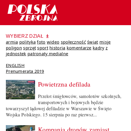
WYBIERZ DZIAŁ
armia
polityka
foto
wideo
społeczność
świat
misje
poligon
sprzęt
sport
historia
komentarze
kadry
z
jednostek
patronaty medialne
ENGLISH
Prenumerata 2019
Powietrzna defilada
Przelot śmigłowców, samolotów szkolnych,
transportowych i bojowych będzie
towarzyszył lądowej defiladzie w Warszawie w Święto
Wojska Polskiego. 15 sierpnia po raz pierwsz...
Kompania dronów zamiast