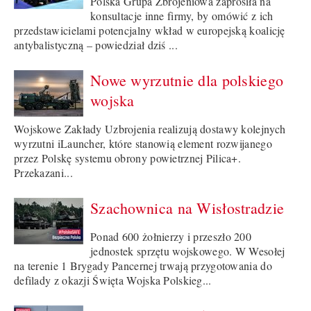
Polska Grupa Zbrojeniowa zaprosiła na
konsultacje inne firmy, by omówić z ich
przedstawicielami potencjalny wkład w europejską koalicję
antybalistyczną – powiedział dziś ...
Nowe wyrzutnie dla polskiego
wojska
Wojskowe Zakłady Uzbrojenia realizują dostawy kolejnych
wyrzutni iLauncher, które stanowią element rozwijanego
przez Polskę systemu obrony powietrznej Pilica+.
Przekazani...
Szachownica na Wisłostradzie
Ponad 600 żołnierzy i przeszło 200
jednostek sprzętu wojskowego. W Wesołej
na terenie 1 Brygady Pancernej trwają przygotowania do
defilady z okazji Święta Wojska Polskieg...