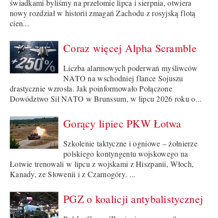
świadkami byliśmy na przełomie lipca i sierpnia, otwiera
nowy rozdział w historii zmagań Zachodu z rosyjską flotą
cien...
Coraz więcej Alpha Scramble
Liczba alarmowych poderwań myśliwców
NATO na wschodniej flance Sojuszu
drastycznie wzrosła. Jak poinformowało Połączone
Dowództwo Sił NATO w Brunssum, w lipcu 2026 roku o...
Gorący lipiec PKW Łotwa
Szkolenie taktyczne i ogniowe – żołnierze
polskiego kontyngentu wojskowego na
Łotwie trenowali w lipcu z wojskami z Hiszpanii, Włoch,
Kanady, ze Słowenii i z Czarnogóry. ...
PGZ o koalicji antybalistycznej