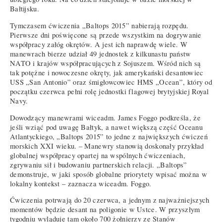
Bałtijsku.
Tymczasem ćwiczenia „Baltops 2015” nabierają rozpędu.
Pierwsze dni poświęcone są przede wszystkim na dogrywanie
współpracy załóg okrętów. A jest ich naprawdę wiele. W
manewrach bierze udział 49 jednostek z kilkunastu państw
NATO i krajów współpracujących z Sojuszem. Wśród nich są
tak potężne i nowoczesne okręty, jak amerykański desantowiec
USS „San Antonio” oraz śmigłowcowiec HMS „Ocean”, który od
początku czerwca pełni rolę jednostki flagowej brytyjskiej Royal
Navy.
Dowodzący manewrami wiceadm. James Foggo podkreśla, że
jeśli wziąć pod uwagę Bałtyk, a nawet większą część Oceanu
Atlantyckiego, „Baltops 2015” to jedne z największych ćwiczeń
morskich XXI wieku. – Manewry stanowią doskonały przykład
globalnej współpracy opartej na wspólnych ćwiczeniach,
zgrywaniu sił i budowaniu partnerskich relacji. „Baltops”
demonstruje, w jaki sposób globalne priorytety wpisać można w
lokalny kontekst – zaznacza wiceadm. Foggo.
Ćwiczenia potrwają do 20 czerwca, a jednym z najważniejszych
momentów będzie desant na poligonie w Ustce. W przyszłym
tygodniu wyląduje tam około 700 żołnierzy ze Stanów