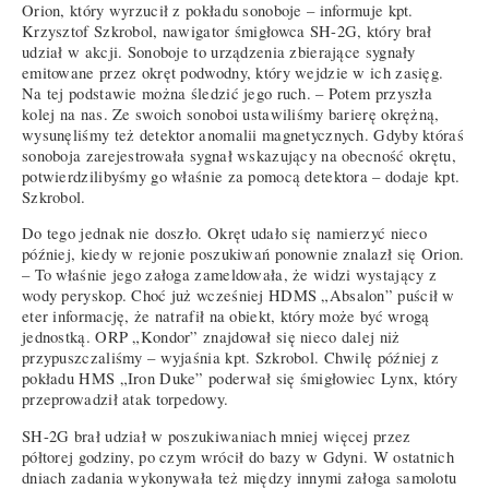
Orion, który wyrzucił z pokładu sonoboje – informuje kpt.
Krzysztof Szkrobol, nawigator śmigłowca SH-2G, który brał
udział w akcji. Sonoboje to urządzenia zbierające sygnały
emitowane przez okręt podwodny, który wejdzie w ich zasięg.
Na tej podstawie można śledzić jego ruch. – Potem przyszła
kolej na nas. Ze swoich sonoboi ustawiliśmy barierę okrężną,
wysunęliśmy też detektor anomalii magnetycznych. Gdyby któraś
sonoboja zarejestrowała sygnał wskazujący na obecność okrętu,
potwierdzilibyśmy go właśnie za pomocą detektora – dodaje kpt.
Szkrobol.
Do tego jednak nie doszło. Okręt udało się namierzyć nieco
później, kiedy w rejonie poszukiwań ponownie znalazł się Orion.
– To właśnie jego załoga zameldowała, że widzi wystający z
wody peryskop. Choć już wcześniej HDMS „Absalon” puścił w
eter informację, że natrafił na obiekt, który może być wrogą
jednostką. ORP „Kondor” znajdował się nieco dalej niż
przypuszczaliśmy – wyjaśnia kpt. Szkrobol. Chwilę później z
pokładu HMS „Iron Duke” poderwał się śmigłowiec Lynx, który
przeprowadził atak torpedowy.
SH-2G brał udział w poszukiwaniach mniej więcej przez
półtorej godziny, po czym wrócił do bazy w Gdyni. W ostatnich
dniach zadania wykonywała też między innymi załoga samolotu