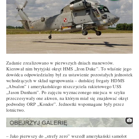
Zadanie zrealizowano w pierwszych dniach manewrów.
Kierował nim brytyjski okręt HMS „Iron Duke”. To właśnie jego
dowódca odpowiedzialny był za ustawienie pozostałych jednostek
wchodzących w skład ugrupowania – duńskiej fregaty HDMS
„Absalon” i amerykańskiego niszczyciela rakietowego USS
„Jason Dunham”. Po zajęciu wyznaczonego miejsca w szyku
przeczesywały one akwen, na którym miał się znajdować okręt
podwodny ORP „Kondor”. Jednostki wspomagane były przez
lotnictwo.
– Jako pierwszy do „strefy zero” wszedł amerykański samolot