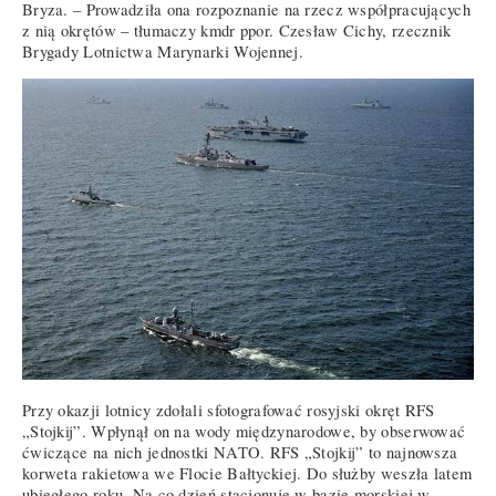
Bryza. – Prowadziła ona rozpoznanie na rzecz współpracujących
z nią okrętów – tłumaczy kmdr ppor. Czesław Cichy, rzecznik
Brygady Lotnictwa Marynarki Wojennej.
Przy okazji lotnicy zdołali sfotografować rosyjski okręt RFS
„Stojkij”. Wpłynął on na wody międzynarodowe, by obserwować
ćwiczące na nich jednostki NATO. RFS „Stojkij” to najnowsza
korweta rakietowa we Flocie Bałtyckiej. Do służby weszła latem
ubiegłego roku. Na co dzień stacjonuje w bazie morskiej w