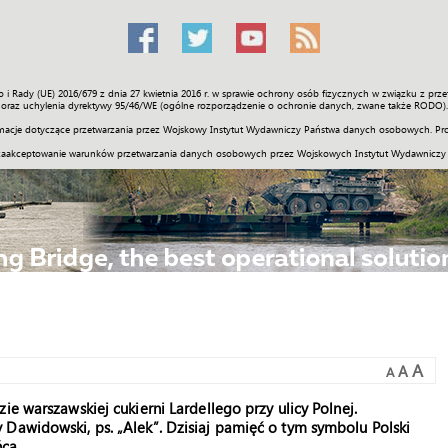
o i Rady (UE) 2016/679 z dnia 27 kwietnia 2016 r. w sprawie ochrony osób fizycznych w związku z 
Świat
Społeczność
Sport
Historia
Galerie
Wideo
ENGLI
oraz uchylenia dyrektywy 95/46/WE (ogólne rozporządzenie o ochronie danych, zwane także RODO).
acje dotyczące przetwarzania przez Wojskowy Instytut Wydawniczy Państwa danych osobowych. Pro
zaakceptowanie warunków przetwarzania danych osobowych przez Wojskowych Instytut Wydawniczy
A
A
A
ie warszawskiej cukierni Lardellego przy ulicy Polnej.
Dawidowski, ps. „Alek”. Dzisiaj pamięć o tym symbolu Polski
ca.