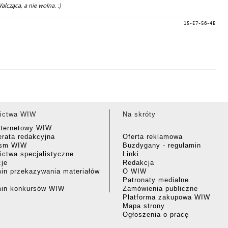
alcząca, a nie wolna. :)
15-E7-56-4E
ictwa WIW
Na skróty
nternetowy WIW
rata redakcyjna
Oferta reklamowa
ism WIW
Buzdygany - regulamin
ctwa specjalistyczne
Linki
cje
Redakcja
in przekazywania materiałów
O WIW
Patronaty medialne
min konkursów WIW
Zamówienia publiczne
Platforma zakupowa WIW
Mapa strony
Ogłoszenia o pracę