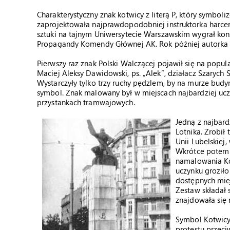
Charakterystyczny znak kotwicy z literą P, który symbol
zaprojektowała najprawdopodobniej instruktorka harcersk
sztuki na tajnym Uniwersytecie Warszawskim wygrał kons
Propagandy Komendy Głównej AK. Rok później autorka p
Pierwszy raz znak Polski Walczącej pojawił się na popu
Maciej Aleksy Dawidowski, ps. „Alek”, działacz Szarych 
Wystarczyły tylko trzy ruchy pędzlem, by na murze bud
symbol. Znak malowany był w miejscach najbardziej ucz
przystankach tramwajowych.
Jedną z najbard
Lotnika. Zrobił 
Unii Lubelskiej
Wkrótce potem 
namalowania Ko
uczynku groził
dostępnych miej
Zestaw składał
znajdowała się 
Symbol Kotwicy
protestu przeci