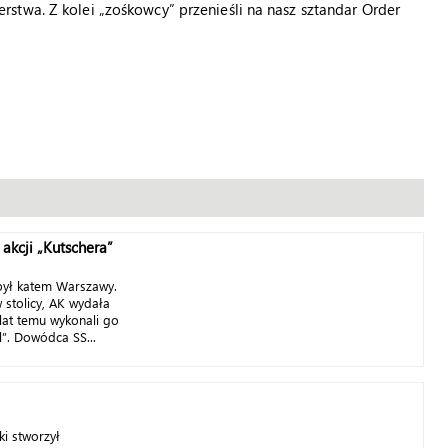
stwa. Z kolei „zośkowcy” przenieśli na nasz sztandar Order
akcji „Kutschera”
był katem Warszawy.
w stolicy, AK wydała
 lat temu wykonali go
l”. Dowódca SS...
i stworzył