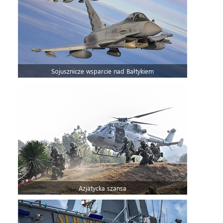
Sojusznicze wsparcie nad Bałtykiem
Azjatycka szansa