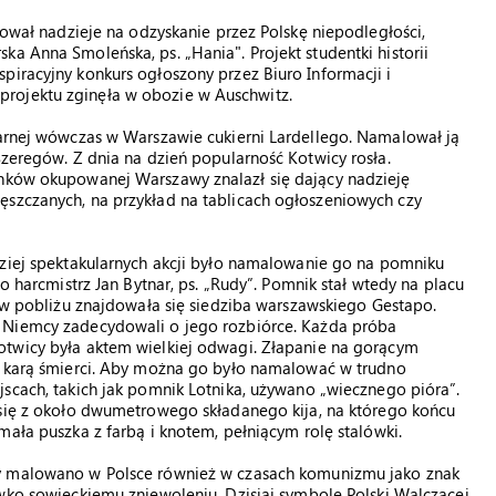
izował nadzieje na odzyskanie przez Polskę niepodległości,
a Anna Smoleńska, ps. „Hania". Projekt studentki historii
piracyjny konkurs ogłoszony przez Biuro Informacji i
rojektu zginęła w obozie w Auschwitz.
larnej wówczas w Warszawie cukierni Lardellego. Namalował ją
Szeregów. Z dnia na dzień popularność Kotwicy rosła.
ynków okupowanej Warszawy znalazł się dający nadzieję
ęszczanych, na przykład na tablicach ogłoszeniowych czy
ziej spektakularnych akcji było namalowanie go na pomniku
to harcmistrz Jan Bytnar, ps. „Rudy”. Pomnik stał wtedy na placu
, w pobliżu znajdowała się siedziba warszawskiego Gestapo.
Niemcy zadecydowali o jego rozbiórce. Każda próba
twicy była aktem wielkiej odwagi. Złapanie na gorącym
o karą śmierci. Aby można go było namalować w trudno
scach, takich jak pomnik Lotnika, używano „wiecznego pióra”.
 się z około dwumetrowego składanego kija, na którego końcu
mała puszka z farbą i knotem, pełniącym rolę stalówki.
 malowano w Polsce również w czasach komunizmu jako znak
wko sowieckiemu zniewoleniu. Dzisiaj symbole Polski Walczącej