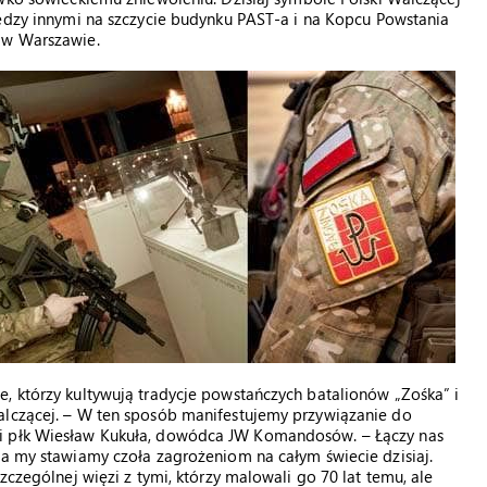
ędzy innymi na szczycie budynku PAST-a i na Kopcu Powstania
 w Warszawie.
, którzy kultywują tradycje powstańczych batalionów „Zośka” i
alczącej. – W ten sposób manifestujemy przywiązanie do
wi płk Wiesław Kukuła, dowódca JW Komandosów. – Łączy nas
 a my stawiamy czoła zagrożeniom na całym świecie dzisiaj.
zczególnej więzi z tymi, którzy malowali go 70 lat temu, ale