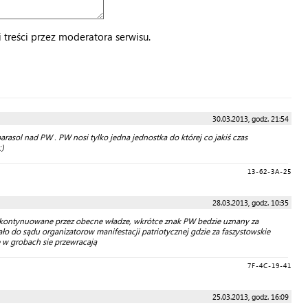
treści przez moderatora serwisu.
30.03.2013, godz. 21:54
rasol nad PW . PW nosi tylko jedna jednostka do której co jakiś czas
:)
13-62-3A-25
28.03.2013, godz. 10:35
ie kontynuowane przez obecne władze, wkrótce znak PW bedzie uznany za
ało do sądu organizatorow manifestacji patriotycznej gdzie za faszystowskie
w grobach sie przewracają
7F-4C-19-41
25.03.2013, godz. 16:09