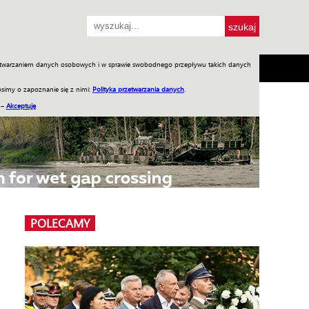
przetwarzaniem danych osobowych i w sprawie swobodnego przepływu takich danych
SH
SKLEP
Jednodniówki
Praca w WIW
simy o zapoznanie się z nimi:
Polityka przetwarzania danych
.
 –
Akceptuję
POLECAMY