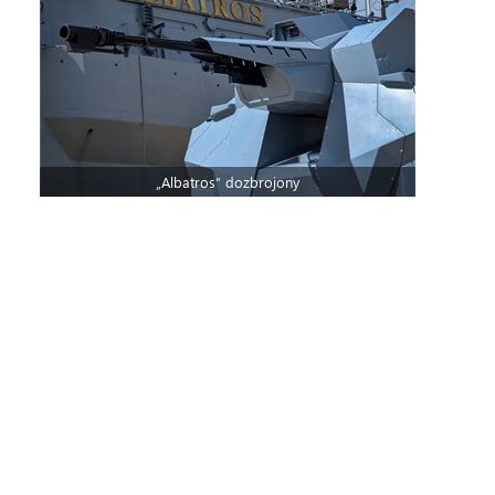
„Albatros” dozbrojony