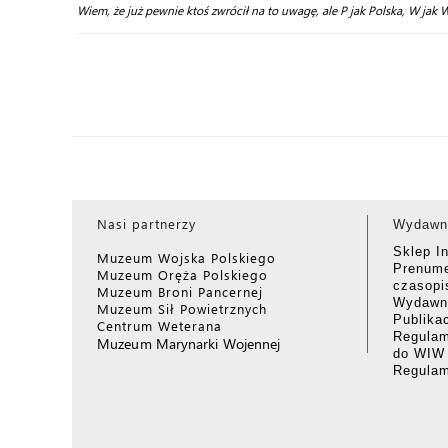
Wiem, że już pewnie ktoś zwrócił na to uwagę, ale P jak Polska, W jak W
Nasi partnerzy
Wydawn
Sklep I
Muzeum Wojska Polskiego
Prenume
Muzeum Oręża Polskiego
czasop
Muzeum Broni Pancernej
Wydawni
Muzeum Sił Powietrznych
Publika
Centrum Weterana
Regulam
Muzeum Marynarki Wojennej
do WIW
Regula