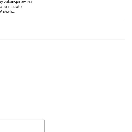
opy zakonspirowaną
stapo musiało
chwili...