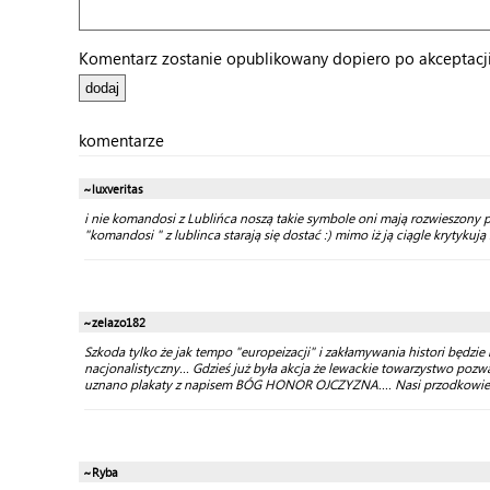
Komentarz zostanie opublikowany dopiero po akceptacji 
komentarze
~luxveritas
i nie komandosi z Lublińca noszą takie symbole oni mają rozwieszony pa
"komandosi " z lublinca starają się dostać :) mimo iż ją ciągle krytykują 
~zelazo182
Szkoda tylko że jak tempo "europeizacji" i zakłamywania histori będz
nacjonalistyczny... Gdzieś już była akcja że lewackie towarzystwo pozw
uznano plakaty z napisem BÓG HONOR OJCZYZNA.... Nasi przodkowie 
~Ryba