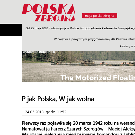
moja polska zbrojna
Od 25 maja 2018 r. obowiązuje w Polsce Rozporządzenie Parlamentu Europejskieg
Armia
Poligon
Sprzęt
Misje
Polityka
Prawo
W związku z powyższym przygotowaliśmy dla Państwa inform
Prosimy o 
P jak Polska, W jak wolna
24.03.2013, godz. 11:52
Pierwszy raz pojawiła się 20 marca 1942 roku na werandz
Namalował ją harcerz Szarych Szeregów – Maciej Aleksy 
Walczącej pielęgnują między innymi komandosi z Lubliń