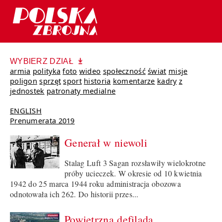
WYBIERZ DZIAŁ
armia
polityka
foto
wideo
społeczność
świat
misje
poligon
sprzęt
sport
historia
komentarze
kadry
z
jednostek
patronaty medialne
ENGLISH
Prenumerata 2019
Generał w niewoli
Stalag Luft 3 Sagan rozsławiły wielokrotne
próby ucieczek. W okresie od 10 kwietnia
1942 do 25 marca 1944 roku administracja obozowa
odnotowała ich 262. Do historii przes...
Powietrzna defilada