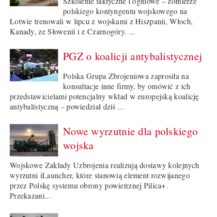
Szkolenie taktyczne i ogniowe – żołnierze
polskiego kontyngentu wojskowego na
Łotwie trenowali w lipcu z wojskami z Hiszpanii, Włoch,
Kanady, ze Słowenii i z Czarnogóry. ...
PGZ o koalicji antybalistycznej
Polska Grupa Zbrojeniowa zaprosiła na
konsultacje inne firmy, by omówić z ich
przedstawicielami potencjalny wkład w europejską koalicję
antybalistyczną – powiedział dziś ...
Nowe wyrzutnie dla polskiego
wojska
Wojskowe Zakłady Uzbrojenia realizują dostawy kolejnych
wyrzutni iLauncher, które stanowią element rozwijanego
przez Polskę systemu obrony powietrznej Pilica+.
Przekazani...