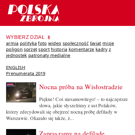
WYBIERZ DZIAŁ
armia
polityka
foto
wideo
społeczność
świat
misje
poligon
sprzęt
sport
historia
komentarze
kadry
z
jednostek
patronaty medialne
ENGLISH
Prenumerata 2019
Nocna próba na Wisłostradzie
Piękne! Coś niesamowitego! – to najczęstsze
słowa, jakie słyszeliśmy z ust Polaków,
którzy zdecydowali się obejrzeć nocną próbę defilady w
Warszawie. Okazało się także, ż...
Zapraszamy na defiladę