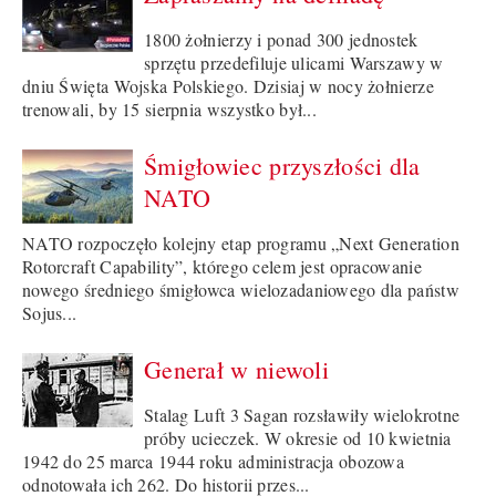
1800 żołnierzy i ponad 300 jednostek
sprzętu przedefiluje ulicami Warszawy w
dniu Święta Wojska Polskiego. Dzisiaj w nocy żołnierze
trenowali, by 15 sierpnia wszystko był...
Śmigłowiec przyszłości dla
NATO
NATO rozpoczęło kolejny etap programu „Next Generation
Rotorcraft Capability”, którego celem jest opracowanie
nowego średniego śmigłowca wielozadaniowego dla państw
Sojus...
Generał w niewoli
Stalag Luft 3 Sagan rozsławiły wielokrotne
próby ucieczek. W okresie od 10 kwietnia
1942 do 25 marca 1944 roku administracja obozowa
odnotowała ich 262. Do historii przes...