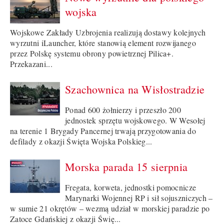
wojska
Wojskowe Zakłady Uzbrojenia realizują dostawy kolejnych
wyrzutni iLauncher, które stanowią element rozwijanego
przez Polskę systemu obrony powietrznej Pilica+.
Przekazani...
Szachownica na Wisłostradzie
Ponad 600 żołnierzy i przeszło 200
jednostek sprzętu wojskowego. W Wesołej
na terenie 1 Brygady Pancernej trwają przygotowania do
defilady z okazji Święta Wojska Polskieg...
Morska parada 15 sierpnia
Fregata, korweta, jednostki pomocnicze
Marynarki Wojennej RP i sił sojuszniczych –
w sumie 21 okrętów – wezmą udział w morskiej paradzie po
Zatoce Gdańskiej z okazji Świę...