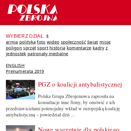
WYBIERZ DZIAŁ
armia
polityka
foto
wideo
społeczność
świat
misje
poligon
sprzęt
sport
historia
komentarze
kadry
z
jednostek
patronaty medialne
ENGLISH
Prenumerata 2019
PGZ o koalicji antybalistycznej
Polska Grupa Zbrojeniowa zaprosiła na
konsultacje inne firmy, by omówić z ich
przedstawicielami potencjalny wkład w europejską koalicję
antybalistyczną – powiedział dziś ...
Nowe wyrzutnie dla polskiego