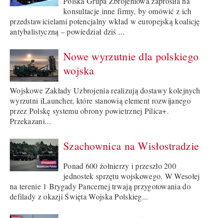
Polska Grupa Zbrojeniowa zaprosiła na
konsultacje inne firmy, by omówić z ich
przedstawicielami potencjalny wkład w europejską koalicję
antybalistyczną – powiedział dziś ...
Nowe wyrzutnie dla polskiego
wojska
Wojskowe Zakłady Uzbrojenia realizują dostawy kolejnych
wyrzutni iLauncher, które stanowią element rozwijanego
przez Polskę systemu obrony powietrznej Pilica+.
Przekazani...
Szachownica na Wisłostradzie
Ponad 600 żołnierzy i przeszło 200
jednostek sprzętu wojskowego. W Wesołej
na terenie 1 Brygady Pancernej trwają przygotowania do
defilady z okazji Święta Wojska Polskieg...