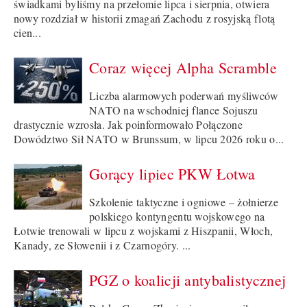
świadkami byliśmy na przełomie lipca i sierpnia, otwiera
nowy rozdział w historii zmagań Zachodu z rosyjską flotą
cien...
Coraz więcej Alpha Scramble
Liczba alarmowych poderwań myśliwców
NATO na wschodniej flance Sojuszu
drastycznie wzrosła. Jak poinformowało Połączone
Dowództwo Sił NATO w Brunssum, w lipcu 2026 roku o...
Gorący lipiec PKW Łotwa
Szkolenie taktyczne i ogniowe – żołnierze
polskiego kontyngentu wojskowego na
Łotwie trenowali w lipcu z wojskami z Hiszpanii, Włoch,
Kanady, ze Słowenii i z Czarnogóry. ...
PGZ o koalicji antybalistycznej