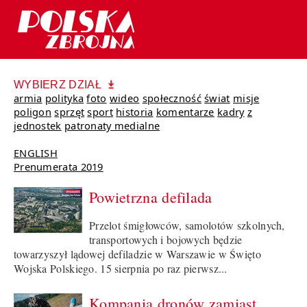
WYBIERZ DZIAŁ
armia
polityka
foto
wideo
społeczność
świat
misje
poligon
sprzęt
sport
historia
komentarze
kadry
z
jednostek
patronaty medialne
ENGLISH
Prenumerata 2019
Powietrzna defilada
Przelot śmigłowców, samolotów szkolnych,
transportowych i bojowych będzie
towarzyszył lądowej defiladzie w Warszawie w Święto
Wojska Polskiego. 15 sierpnia po raz pierwsz...
Kompania dronów zamiast