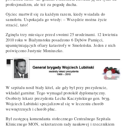
profesjonalizm, ale też za pogodę ducha.
Ojciec martwił się za każdym razem, kiedy wsiadała do
samolotu. Uspokajała go wtedy: – Wszędzie można życie
stracić, tato!
Zginęła trzy miesiące przed swoimi 25 urodzinami. 12 kwietnia
2010 roku w Białymstoku posadzono 6 Dębów Pamięci,
upamiętniających ofiary katastrofy w Smoleńsku. Jeden z nich
poświęcono Justynie Moniuszko.
W szpitalu nosił biały kitel, ale gdy był przy prezydencie,
wkładał garnitur. Tego wymagał protokół dyplomatyczny.
Osobisty lekarz prezydenta Lecha Kaczyńskiego gen. bryg.
Wojciech Lubiński specjalizował się w leczeniu chorób
wewnętrznych i chorób płuc.
Był zastępcą komendanta stołecznego Centralnego Szpitala
Klinicznego MON, sekretarzem rady naukowej i rzecznikiem