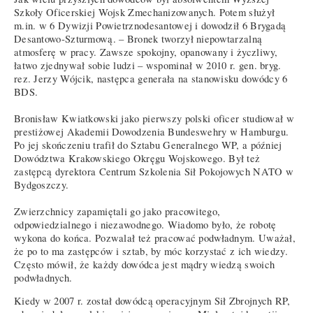
Szkoły Oficerskiej Wojsk Zmechanizowanych. Potem służył
m.in. w 6 Dywizji Powietrznodesantowej i dowodził 6 Brygadą
Desantowo-Szturmową. – Bronek tworzył niepowtarzalną
atmosferę w pracy. Zawsze spokojny, opanowany i życzliwy,
łatwo zjednywał sobie ludzi – wspominał w 2010 r. gen. bryg.
rez. Jerzy Wójcik, następca generała na stanowisku dowódcy 6
BDS.
Bronisław Kwiatkowski jako pierwszy polski oficer studiował w
prestiżowej Akademii Dowodzenia Bundeswehry w Hamburgu.
Po jej skończeniu trafił do Sztabu Generalnego WP, a później
Dowództwa Krakowskiego Okręgu Wojskowego. Był też
zastępcą dyrektora Centrum Szkolenia Sił Pokojowych NATO w
Bydgoszczy.
Zwierzchnicy zapamiętali go jako pracowitego,
odpowiedzialnego i niezawodnego. Wiadomo było, że robotę
wykona do końca. Pozwalał też pracować podwładnym. Uważał,
że po to ma zastępców i sztab, by móc korzystać z ich wiedzy.
Często mówił, że każdy dowódca jest mądry wiedzą swoich
podwładnych.
Kiedy w 2007 r. został dowódcą operacyjnym Sił Zbrojnych RP,