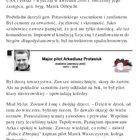
USA i Polski – wyliczał w kwietniu 2010 r. ówczesny jego
zastępca, gen. bryg. Marek Olbrycht.
Podwładni darzyli gen. Potasińskiego szacunkiem i zaufaniem.
Był ceniony za otwartość, życzliwość i skromność. Jako
sztabowiec zawsze pamiętał, że jest nie tylko dowódcą, ale też
komandosem. Imponował kondycją fizyczną i zamiłowaniem do
biegów długodystansowych, był instruktorem spadochronowym.
Był duszą towarzystwa. Zawsze uśmiechnięty, skory do żartów.
Ale na pokładzie samolotu żarty odkładał na bok, to był pilot
klasy mistrzowskiej – opowiadają koledzy.
Miał 36 lat. Zostawił żonę i dwójkę dzieci. – Dzień w dzień, od
rana do wieczora, byliśmy razem. To dawało okazję do wielu
rozmów. Poruszaliśmy tematy zawodowe i prywatne. Wspólnie
parę razy lecieliśmy także Tupolewem. Pamiętam opanowanie
Arka i spokój w kabinie. Zawsze wiedział, co robić – mówił
„Polsce Zbrojnej” kapitan pilot Marek Waszczyszyn, kolega
Protasiuka.