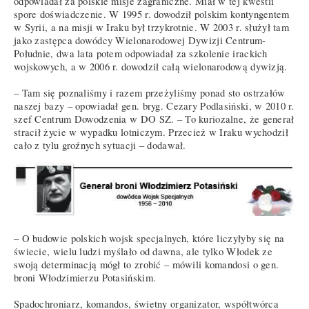
odpowiadał za polskie misje zagraniczne. Miał w tej kwestii
spore doświadczenie. W 1995 r. dowodził polskim kontyngentem
w Syrii, a na misji w Iraku był trzykrotnie. W 2003 r. służył tam
jako zastępca dowódcy Wielonarodowej Dywizji Centrum-
Południe, dwa lata potem odpowiadał za szkolenie irackich
wojskowych, a w 2006 r. dowodził całą wielonarodową dywizją.
– Tam się poznaliśmy i razem przeżyliśmy ponad sto ostrzałów
naszej bazy – opowiadał gen. bryg. Cezary Podlasiński, w 2010 r.
szef Centrum Dowodzenia w DO SZ. – To kuriozalne, że generał
stracił życie w wypadku lotniczym. Przecież w Iraku wychodził
cało z tylu groźnych sytuacji – dodawał.
– O budowie polskich wojsk specjalnych, które liczyłyby się na
świecie, wielu ludzi myślało od dawna, ale tylko Włodek ze
swoją determinacją mógł to zrobić – mówili komandosi o gen.
broni Włodzimierzu Potasińskim.
Spadochroniarz, komandos, świetny organizator, współtwórca