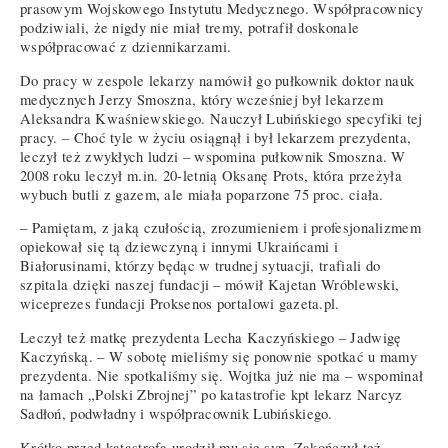
prasowym Wojskowego Instytutu Medycznego. Współpracownicy
podziwiali, że nigdy nie miał tremy, potrafił doskonale
współpracować z dziennikarzami.
Do pracy w zespole lekarzy namówił go pułkownik doktor nauk
medycznych Jerzy Smoszna, który wcześniej był lekarzem
Aleksandra Kwaśniewskiego. Nauczył Lubińskiego specyfiki tej
pracy. – Choć tyle w życiu osiągnął i był lekarzem prezydenta,
leczył też zwykłych ludzi – wspomina pułkownik Smoszna. W
2008 roku leczył m.in. 20-letnią Oksanę Prots, która przeżyła
wybuch butli z gazem, ale miała poparzone 75 proc. ciała.
– Pamiętam, z jaką czułością, zrozumieniem i profesjonalizmem
opiekował się tą dziewczyną i innymi Ukraińcami i
Białorusinami, którzy będąc w trudnej sytuacji, trafiali do
szpitala dzięki naszej fundacji – mówił Kajetan Wróblewski,
wiceprezes fundacji Proksenos portalowi gazeta.pl.
Leczył też matkę prezydenta Lecha Kaczyńskiego – Jadwigę
Kaczyńską. – W sobotę mieliśmy się ponownie spotkać u mamy
prezydenta. Nie spotkaliśmy się. Wojtka już nie ma – wspominał
na łamach „Polski Zbrojnej” po katastrofie kpt lekarz Narcyz
Sadłoń, podwładny i współpracownik Lubińskiego.
Krótko przed katastrofą urodził mu się syn. Zakończył też