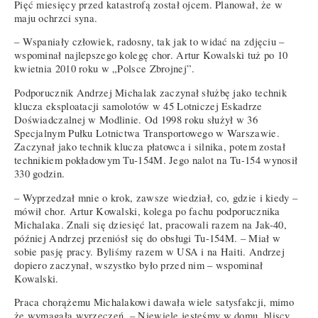
Pięć miesięcy przed katastrofą został ojcem. Planował, że w
maju ochrzci syna.
– Wspaniały człowiek, radosny, tak jak to widać na zdjęciu –
wspominał najlepszego kolegę chor. Artur Kowalski tuż po 10
kwietnia 2010 roku w „Polsce Zbrojnej”.
Podporucznik Andrzej Michalak zaczynał służbę jako technik
klucza eksploatacji samolotów w 45 Lotniczej Eskadrze
Doświadczalnej w Modlinie. Od 1998 roku służył w 36
Specjalnym Pułku Lotnictwa Transportowego w Warszawie.
Zaczynał jako technik klucza płatowca i silnika, potem został
technikiem pokładowym Tu-154M. Jego nalot na Tu-154 wynosił
330 godzin.
– Wyprzedzał mnie o krok, zawsze wiedział, co, gdzie i kiedy –
mówił chor. Artur Kowalski, kolega po fachu podporucznika
Michalaka. Znali się dziesięć lat, pracowali razem na Jak-40,
później Andrzej przeniósł się do obsługi Tu-154M. – Miał w
sobie pasję pracy. Byliśmy razem w USA i na Haiti. Andrzej
dopiero zaczynał, wszystko było przed nim – wspominał
Kowalski.
Praca chorążemu Michalakowi dawała wiele satysfakcji, mimo
że wymagała wyrzeczeń. – Niewiele jesteśmy w domu, bliscy