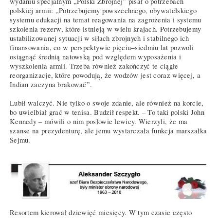
wydaniu specjalnym „Polski Zbrojnej” pisał o potrzebach
polskiej armii: „Potrzebujemy powszechnego, obywatelskiego
systemu edukacji na temat reagowania na zagrożenia i systemu
szkolenia rezerw, które istnieją w wielu krajach. Potrzebujemy
ustabilizowanej sytuacji w siłach zbrojnych i stabilnego ich
finansowania, co w perspektywie pięciu−siedmiu lat pozwoli
osiągnąć średnią natowską pod względem wyposażenia i
wyszkolenia armii. Trzeba również zakończyć te ciągłe
reorganizacje, które powodują, że wodzów jest coraz więcej, a
Indian zaczyna brakować”.
Lubił walczyć. Nie tylko o swoje zdanie, ale również na korcie,
bo uwielbiał grać w tenisa. Budził respekt. – To taki polski John
Kennedy – mówili o nim posłowie lewicy. Wierzyli, że ma
szanse na prezydenturę, ale jemu wystarczała funkcja marszałka
Sejmu.
Resortem kierował dziewięć miesięcy. W tym czasie często