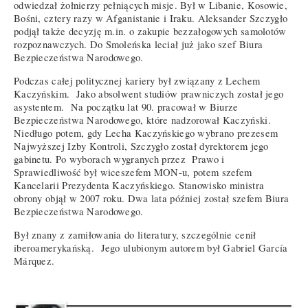
odwiedzał żołnierzy pełniących misje. Był w Libanie, Kosowie,
Bośni, cztery razy w Afganistanie i Iraku. Aleksander Szczygło
podjął także decyzję m.in. o zakupie bezzałogowych samolotów
rozpoznawczych. Do Smoleńska leciał już jako szef Biura
Bezpieczeństwa Narodowego.
Podczas całej politycznej kariery był związany z Lechem
Kaczyńskim. Jako absolwent studiów prawniczych został jego
asystentem. Na początku lat 90. pracował w Biurze
Bezpieczeństwa Narodowego, które nadzorował Kaczyński.
Niedługo potem, gdy Lecha Kaczyńskiego wybrano prezesem
Najwyższej Izby Kontroli, Szczygło został dyrektorem jego
gabinetu. Po wyborach wygranych przez Prawo i
Sprawiedliwość był wiceszefem MON-u, potem szefem
Kancelarii Prezydenta Kaczyńskiego. Stanowisko ministra
obrony objął w 2007 roku. Dwa lata później został szefem Biura
Bezpieczeństwa Narodowego.
Był znany z zamiłowania do literatury, szczególnie cenił
iberoamerykańską. Jego ulubionym autorem był Gabriel García
Márquez.