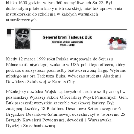
blisko 1600 godzin, w tym 560 na myśliwcach Su-22. Był
doskonałym pilotem klasy mistrzowskiej; miał też uprawnienia
instruktorskie do szkolenia w każdych warunkach
atmosferycznych.
Kiedy 12 marca 1999 roku Polska wstępowała do Sojuszu
Północnoatlantyckiego, szukano w USA polskiego oficera, który
podczas uroczystości podniósłby biało-czerwoną flagę. Wybrano
młodego majora Tadeusza Buka, wówczas studenta Akademii
Dowódczo-Sztabowej w Kansas City.
Późniejszy dowódca Wojsk Lądowych oficerskie szlify zdobył w
poznańskiej Wyższej Szkole Oficerskiej Wojsk Pancernych. Gen.
Buk przeszedł wszystkie szczeble wojskowej kariery. Był
zastępcą dowódcy 18 Batalionu Desantowo-Szturmowego w 6
Brygadzie Desantowo-Szturmowej, uczestniczył w tworzeniu 25
Brygady Kawalerii Powietrznej, dowodził 1 Warszawską
Dywizją Zmechanizowaną.