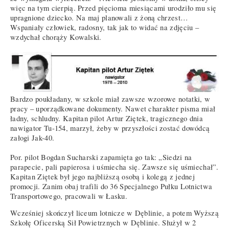
więc na tym cierpią. Przed pięcioma miesiącami urodziło mu się
upragnione dziecko. Na maj planowali z żoną chrzest…
Wspaniały człowiek, radosny, tak jak to widać na zdjęciu –
wzdychał chorąży Kowalski.
Bardzo poukładany, w szkole miał zawsze wzorowe notatki, w
pracy – uporządkowane dokumenty. Nawet charakter pisma miał
ładny, schludny. Kapitan pilot Artur Ziętek, tragicznego dnia
nawigator Tu-154, marzył, żeby w przyszłości zostać dowódcą
załogi Jak-40.
Por. pilot Bogdan Sucharski zapamięta go tak: „Siedzi na
parapecie, pali papierosa i uśmiecha się. Zawsze się uśmiechał”.
Kapitan Ziętek był jego najbliższą osobą i kolegą z jednej
promocji. Zanim obaj trafili do 36 Specjalnego Pułku Lotnictwa
Transportowego, pracowali w Łasku.
Wcześniej skończył liceum lotnicze w Dęblinie, a potem Wyższą
Szkołę Oficerską Sił Powietrznych w Dęblinie. Służył w 2