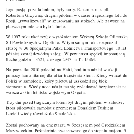
Jego pasją, poza lataniem, były narty. Razem z mjr. pil.
Robertem Grzywną, drugim pilotem w czasie tragicznego lotu do
Rosji, „rywalizowali” w szusowaniu na stokach. Ale zawsze na
pierwszym miejscu było latanie.
W 1997 roku ukończył z wyróżnieniem Wyższą Szkołę Oficerską
Sił Powietrznych w Dęblinie. W tym samym roku rozpoczął
służbę w 36 Specjalnym Pułku Lotnictwa Transportowego. 10 lat
później został dowódcą załogi. W powietrzu spędził imponującą
liczbę godzin – 3521, z czego 2937 na Tu-154M.
Na początku 2010 poleciał na Haiti, brał tam udział w akcji
pomocy humanitarnej dla ofiar trzęsienia ziemi. Kiedy wracał do
Polski w samolocie, który pilotował uszkodził się blok
sterowania. Wtedy nocą udało mu się wylądować bezpiecznie na
warszawskim lotnisku wojskowym Okęciu.
Trzy dni przed tragicznym lotem był drugim pilotem w załodze,
która pilotowała samolot z premierem Donaldem Tuskiem.
Lecieli wtedy również do Smoleńska.
Został pochowany na cmentarzu w Szczęsnem pod Grodziskiem
Mazowieckim. Pośmiertnie awansowano go do stopnia majora. 9