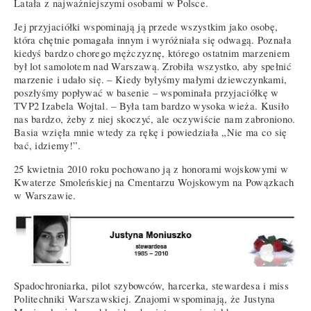
Latała z najważniejszymi osobami w Polsce.
Jej przyjaciółki wspominają ją przede wszystkim jako osobę,
która chętnie pomagała innym i wyróżniała się odwagą. Poznała
kiedyś bardzo chorego mężczyznę, którego ostatnim marzeniem
był lot samolotem nad Warszawą. Zrobiła wszystko, aby spełnić
marzenie i udało się. – Kiedy byłyśmy małymi dziewczynkami,
poszłyśmy popływać w basenie – wspominała przyjaciółkę w
TVP2 Izabela Wojtal. – Była tam bardzo wysoka wieża. Kusiło
nas bardzo, żeby z niej skoczyć, ale oczywiście nam zabroniono.
Basia wzięła mnie wtedy za rękę i powiedziała „Nie ma co się
bać, idziemy!”.
25 kwietnia 2010 roku pochowano ją z honorami wojskowymi w
Kwaterze Smoleńskiej na Cmentarzu Wojskowym na Powązkach
w Warszawie.
Spadochroniarka, pilot szybowców, harcerka, stewardesa i miss
Politechniki Warszawskiej. Znajomi wspominają, że Justyna