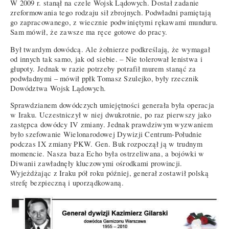
W 2009 r. stanął na czele Wojsk Lądowych. Dostał zadanie
zreformowania tego rodzaju sił zbrojnych. Podwładni pamiętają
go zapracowanego, z wiecznie podwiniętymi rękawami munduru.
Sam mówił, że zawsze ma ręce gotowe do pracy.
Był twardym dowódcą. Ale żołnierze podkreślają, że wymagał
od innych tak samo, jak od siebie. – Nie tolerował lenistwa i
głupoty. Jednak w razie potrzeby potrafił murem stanąć za
podwładnymi – mówił ppłk Tomasz Szulejko, były rzecznik
Dowództwa Wojsk Lądowych.
Sprawdzianem dowódczych umiejętności generała była operacja
w Iraku. Uczestniczył w niej dwukrotnie, po raz pierwszy jako
zastępca dowódcy IV zmiany. Jednak prawdziwym wyzwaniem
było szefowanie Wielonarodowej Dywizji Centrum-Południe
podczas IX zmiany PKW. Gen. Buk rozpoczął ją w trudnym
momencie. Nasza baza Echo była ostrzeliwana, a bojówki w
Diwanii zawładnęły kluczowymi ośrodkami prowincji.
Wyjeżdżając z Iraku pół roku później, generał zostawił polską
strefę bezpieczną i uporządkowaną.