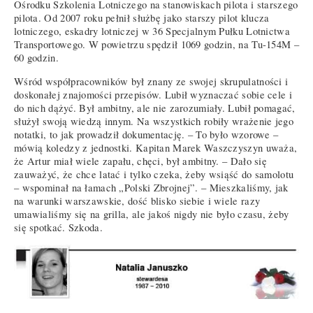
Ośrodku Szkolenia Lotniczego na stanowiskach pilota i starszego
pilota. Od 2007 roku pełnił służbę jako starszy pilot klucza
lotniczego, eskadry lotniczej w 36 Specjalnym Pułku Lotnictwa
Transportowego. W powietrzu spędził 1069 godzin, na Tu-154M –
60 godzin.
Wśród współpracowników był znany ze swojej skrupulatności i
doskonałej znajomości przepisów. Lubił wyznaczać sobie cele i
do nich dążyć. Był ambitny, ale nie zarozumiały. Lubił pomagać,
służył swoją wiedzą innym. Na wszystkich robiły wrażenie jego
notatki, to jak prowadził dokumentację. – To było wzorowe –
mówią koledzy z jednostki. Kapitan Marek Waszczyszyn uważa,
że Artur miał wiele zapału, chęci, był ambitny. – Dało się
zauważyć, że chce latać i tylko czeka, żeby wsiąść do samolotu
– wspominał na łamach „Polski Zbrojnej”. – Mieszkaliśmy, jak
na warunki warszawskie, dość blisko siebie i wiele razy
umawialiśmy się na grilla, ale jakoś nigdy nie było czasu, żeby
się spotkać. Szkoda.