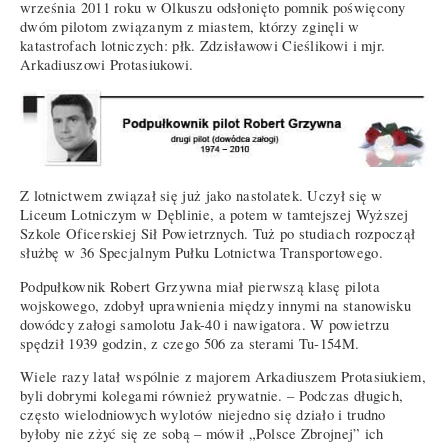
września 2011 roku w Olkuszu odsłonięto pomnik poświęcony
dwóm pilotom związanym z miastem, którzy zginęli w
katastrofach lotniczych: płk. Zdzisławowi Cieślikowi i mjr.
Arkadiuszowi Protasiukowi.
Z lotnictwem związał się już jako nastolatek. Uczył się w
Liceum Lotniczym w Dęblinie, a potem w tamtejszej Wyższej
Szkole Oficerskiej Sił Powietrznych. Tuż po studiach rozpoczął
służbę w 36 Specjalnym Pułku Lotnictwa Transportowego.
Podpułkownik Robert Grzywna miał pierwszą klasę pilota
wojskowego, zdobył uprawnienia między innymi na stanowisku
dowódcy załogi samolotu Jak-40 i nawigatora. W powietrzu
spędził 1939 godzin, z czego 506 za sterami Tu-154M.
Wiele razy latał wspólnie z majorem Arkadiuszem Protasiukiem,
byli dobrymi kolegami również prywatnie. – Podczas długich,
często wielodniowych wylotów niejedno się działo i trudno
byłoby nie zżyć się ze sobą – mówił „Polsce Zbrojnej” ich