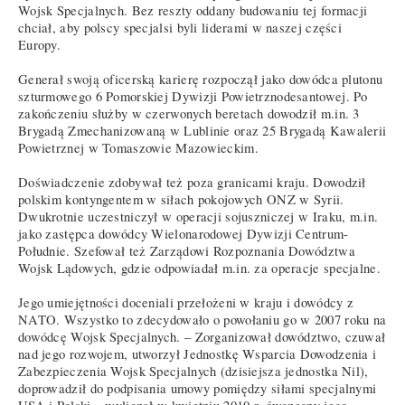
Wojsk Specjalnych. Bez reszty oddany budowaniu tej formacji
chciał, aby polscy specjalsi byli liderami w naszej części
Europy.
Generał swoją oficerską karierę rozpoczął jako dowódca plutonu
szturmowego 6 Pomorskiej Dywizji Powietrznodesantowej. Po
zakończeniu służby w czerwonych beretach dowodził m.in. 3
Brygadą Zmechanizowaną w Lublinie oraz 25 Brygadą Kawalerii
Powietrznej w Tomaszowie Mazowieckim.
Doświadczenie zdobywał też poza granicami kraju. Dowodził
polskim kontyngentem w siłach pokojowych ONZ w Syrii.
Dwukrotnie uczestniczył w operacji sojuszniczej w Iraku, m.in.
jako zastępca dowódcy Wielonarodowej Dywizji Centrum-
Południe. Szefował też Zarządowi Rozpoznania Dowództwa
Wojsk Lądowych, gdzie odpowiadał m.in. za operacje specjalne.
Jego umiejętności doceniali przełożeni w kraju i dowódcy z
NATO. Wszystko to zdecydowało o powołaniu go w 2007 roku na
dowódcę Wojsk Specjalnych. – Zorganizował dowództwo, czuwał
nad jego rozwojem, utworzył Jednostkę Wsparcia Dowodzenia i
Zabezpieczenia Wojsk Specjalnych (dzisiejsza jednostka Nil),
doprowadził do podpisania umowy pomiędzy siłami specjalnymi