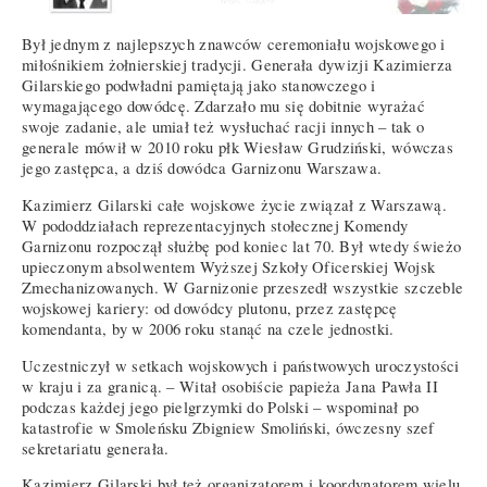
Był jednym z najlepszych znawców ceremoniału wojskowego i
miłośnikiem żołnierskiej tradycji. Generała dywizji Kazimierza
Gilarskiego podwładni pamiętają jako stanowczego i
wymagającego dowódcę. Zdarzało mu się dobitnie wyrażać
swoje zadanie, ale umiał też wysłuchać racji innych – tak o
generale mówił w 2010 roku płk Wiesław Grudziński, wówczas
jego zastępca, a dziś dowódca Garnizonu Warszawa.
Kazimierz Gilarski całe wojskowe życie związał z Warszawą.
W pododdziałach reprezentacyjnych stołecznej Komendy
Garnizonu rozpoczął służbę pod koniec lat 70. Był wtedy świeżo
upieczonym absolwentem Wyższej Szkoły Oficerskiej Wojsk
Zmechanizowanych. W Garnizonie przeszedł wszystkie szczeble
wojskowej kariery: od dowódcy plutonu, przez zastępcę
komendanta, by w 2006 roku stanąć na czele jednostki.
Uczestniczył w setkach wojskowych i państwowych uroczystości
w kraju i za granicą. – Witał osobiście papieża Jana Pawła II
podczas każdej jego pielgrzymki do Polski – wspominał po
katastrofie w Smoleńsku Zbigniew Smoliński, ówczesny szef
sekretariatu generała.
Kazimierz Gilarski był też organizatorem i koordynatorem wielu