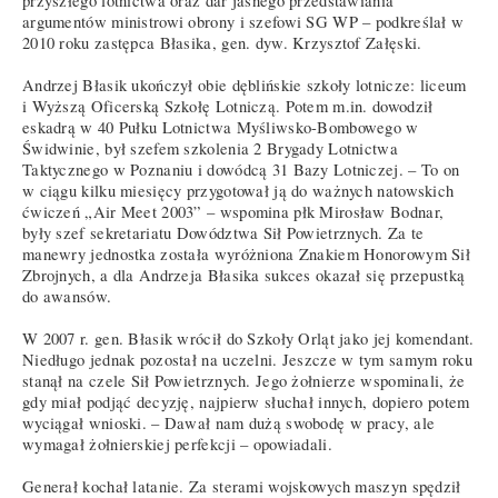
przyszłego lotnictwa oraz dar jasnego przedstawiania
argumentów ministrowi obrony i szefowi SG WP – podkreślał w
2010 roku zastępca Błasika, gen. dyw. Krzysztof Załęski.
Andrzej Błasik ukończył obie dęblińskie szkoły lotnicze: liceum
i Wyższą Oficerską Szkołę Lotniczą. Potem m.in. dowodził
eskadrą w 40 Pułku Lotnictwa Myśliwsko-Bombowego w
Świdwinie, był szefem szkolenia 2 Brygady Lotnictwa
Taktycznego w Poznaniu i dowódcą 31 Bazy Lotniczej. – To on
w ciągu kilku miesięcy przygotował ją do ważnych natowskich
ćwiczeń „Air Meet 2003” – wspomina płk Mirosław Bodnar,
były szef sekretariatu Dowództwa Sił Powietrznych. Za te
manewry jednostka została wyróżniona Znakiem Honorowym Sił
Zbrojnych, a dla Andrzeja Błasika sukces okazał się przepustką
do awansów.
W 2007 r. gen. Błasik wrócił do Szkoły Orląt jako jej komendant.
Niedługo jednak pozostał na uczelni. Jeszcze w tym samym roku
stanął na czele Sił Powietrznych. Jego żołnierze wspominali, że
gdy miał podjąć decyzję, najpierw słuchał innych, dopiero potem
wyciągał wnioski. – Dawał nam dużą swobodę w pracy, ale
wymagał żołnierskiej perfekcji – opowiadali.
Generał kochał latanie. Za sterami wojskowych maszyn spędził