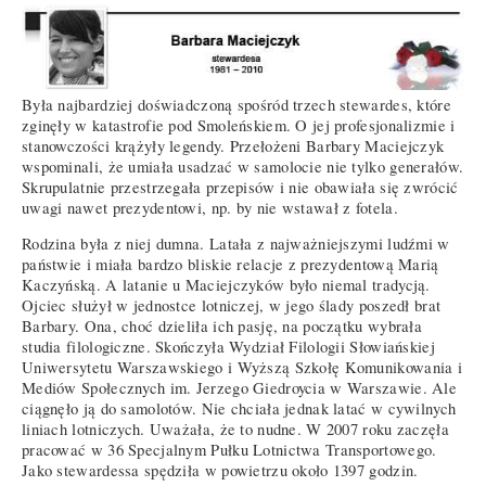
Była najbardziej doświadczoną spośród trzech stewardes, które
zginęły w katastrofie pod Smoleńskiem. O jej profesjonalizmie i
stanowczości krążyły legendy. Przełożeni Barbary Maciejczyk
wspominali, że umiała usadzać w samolocie nie tylko generałów.
Skrupulatnie przestrzegała przepisów i nie obawiała się zwrócić
uwagi nawet prezydentowi, np. by nie wstawał z fotela.
Rodzina była z niej dumna. Latała z najważniejszymi ludźmi w
państwie i miała bardzo bliskie relacje z prezydentową Marią
Kaczyńską. A latanie u Maciejczyków było niemal tradycją.
Ojciec służył w jednostce lotniczej, w jego ślady poszedł brat
Barbary. Ona, choć dzieliła ich pasję, na początku wybrała
studia filologiczne. Skończyła Wydział Filologii Słowiańskiej
Uniwersytetu Warszawskiego i Wyższą Szkołę Komunikowania i
Mediów Społecznych im. Jerzego Giedroycia w Warszawie. Ale
ciągnęło ją do samolotów. Nie chciała jednak latać w cywilnych
liniach lotniczych. Uważała, że to nudne. W 2007 roku zaczęła
pracować w 36 Specjalnym Pułku Lotnictwa Transportowego.
Jako stewardessa spędziła w powietrzu około 1397 godzin.