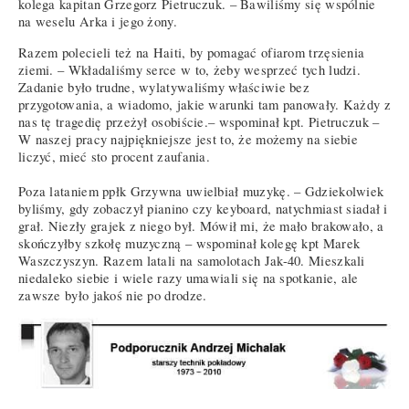
kolega kapitan Grzegorz Pietruczuk. – Bawiliśmy się wspólnie
na weselu Arka i jego żony.
Razem polecieli też na Haiti, by pomagać ofiarom trzęsienia
ziemi. – Wkładaliśmy serce w to, żeby wesprzeć tych ludzi.
Zadanie było trudne, wylatywaliśmy właściwie bez
przygotowania, a wiadomo, jakie warunki tam panowały. Każdy z
nas tę tragedię przeżył osobiście.– wspominał kpt. Pietruczuk –
W naszej pracy najpiękniejsze jest to, że możemy na siebie
liczyć, mieć sto procent zaufania.
Poza lataniem ppłk Grzywna uwielbiał muzykę. – Gdziekolwiek
byliśmy, gdy zobaczył pianino czy keyboard, natychmiast siadał i
grał. Niezły grajek z niego był. Mówił mi, że mało brakowało, a
skończyłby szkołę muzyczną – wspominał kolegę kpt Marek
Waszczyszyn. Razem latali na samolotach Jak-40. Mieszkali
niedaleko siebie i wiele razy umawiali się na spotkanie, ale
zawsze było jakoś nie po drodze.