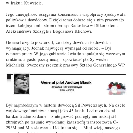
w Iraku i Kuwejcie.
Jego umiejętność osiągania konsensusu i współpracy zjednywała
polityków i dowódców. Dzięki temu dobrze się z nim pracowało
trzem kolejnym ministrom obrony: Radosławowi Sikorskiemu,
Aleksandrowi Szczygle i Bogdanowi Klichowi.
Generał często powtarzał, że dobry dowódca to dowódca
wymagający. Jednak najwięcej wymagał od siebie. – Był
tytanem pracy. W jego gabinecie światło zapalało się wczesnym
rankiem, a gasło późną nocą – opowiadał płk Sylwester
Michalski, ówczesny rzecznik prasowy Sztabu Generalnego WP.
Był najmłodszym w historii dowódcą Sił Powietrznych. Na czele
wojskowego lotnictwa stanął jako 45-latek. I od razu dostał
bardzo trudne zadanie – zintegrować podległy mu rodzaj sił
zbrojnych po traumie wywołanej katastrofą transportowca C-
295M pod Mirosławcem. Udało mu się. – Miał wizję naszego