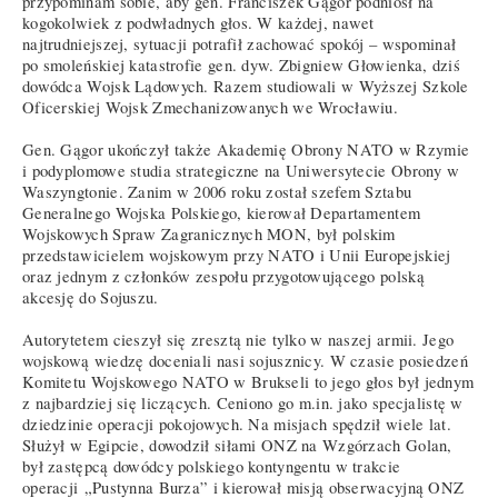
przypominam sobie, aby gen. Franciszek Gągor podniósł na
kogokolwiek z podwładnych głos. W każdej, nawet
najtrudniejszej, sytuacji potrafił zachować spokój – wspominał
po smoleńskiej katastrofie gen. dyw. Zbigniew Głowienka, dziś
dowódca Wojsk Lądowych. Razem studiowali w Wyższej Szkole
Oficerskiej Wojsk Zmechanizowanych we Wrocławiu.
Gen. Gągor ukończył także Akademię Obrony NATO w Rzymie
i podyplomowe studia strategiczne na Uniwersytecie Obrony w
Waszyngtonie. Zanim w 2006 roku został szefem Sztabu
Generalnego Wojska Polskiego, kierował Departamentem
Wojskowych Spraw Zagranicznych MON, był polskim
przedstawicielem wojskowym przy NATO i Unii Europejskiej
oraz jednym z członków zespołu przygotowującego polską
akcesję do Sojuszu.
Autorytetem cieszył się zresztą nie tylko w naszej armii. Jego
wojskową wiedzę doceniali nasi sojusznicy. W czasie posiedzeń
Komitetu Wojskowego NATO w Brukseli to jego głos był jednym
z najbardziej się liczących. Ceniono go m.in. jako specjalistę w
dziedzinie operacji pokojowych. Na misjach spędził wiele lat.
Służył w Egipcie, dowodził siłami ONZ na Wzgórzach Golan,
był zastępcą dowódcy polskiego kontyngentu w trakcie
operacji „Pustynna Burza” i kierował misją obserwacyjną ONZ