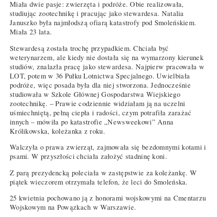
Miała dwie pasje: zwierzęta i podróże. Obie realizowała,
studiując zootechnikę i pracując jako stewardesa. Natalia
Januszko była najmłodszą ofiarą katastrofy pod Smoleńskiem.
Miała 23 lata.
Stewardesą została trochę przypadkiem. Chciała być
weterynarzem, ale kiedy nie dostała się na wymarzony kierunek
studiów, znalazła pracę jako stewardesa. Najpierw pracowała w
LOT, potem w 36 Pułku Lotnictwa Specjalnego. Uwielbiała
podróże, więc posada była dla niej stworzona. Jednocześnie
studiowała w Szkole Głównej Gospodarstwa Wiejskiego
zootechnikę. – Prawie codziennie widziałam ją na uczelni
uśmiechniętą, pełną ciepła i radości, czym potrafiła zarażać
innych – mówiła po katastrofie „Newsweekowi” Anna
Królikowska, koleżanka z roku.
Walczyła o prawa zwierząt, zajmowała się bezdomnymi kotami i
psami. W przyszłości chciała założyć stadninę koni.
Z parą prezydencką poleciała w zastępstwie za koleżankę. W
piątek wieczorem otrzymała telefon, że leci do Smoleńska.
25 kwietnia pochowano ją z honorami wojskowymi na Cmentarzu
Wojskowym na Powązkach w Warszawie.