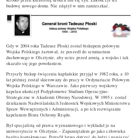
budowę nowego domu. Nie zdążył w nim zamieszkać.
Gdy w 2004 roku Tadeusz Płoski został biskupem polowym
Wojska Polskiego żartował, że poszedł do seminarium
duchownego w Olsztynie, aby uciec przed armią, a wojsko i tak
okazało się jego powołaniem.
Przyszły biskup święcenia kapłańskie przyjął w 1982 roku, a 10
lat później został skierowany do pracy w Ordynariacie Polowym
Wojska Polskiego w Warszawie. Jako pierwszy wojskowy
kapelan ukończył Podyplomowe Studium Operacyjno-
Strategiczne w Akademii Obrony Narodowej. W 1995 r. został
dziekanem Nadwiślańskich Jednostek Wojskowych Ministerstwa
Spraw Wewnętrznych i Administracji, a po ich rozwiązaniu
kapelanem Biura Ochrony Rządu.
Był specjalistą od prawa wyznaniowego i wykładał je na
uniwersytecie w Olsztynie.– Zapamiętałem go jako człowieka
bardzo kontaktowego. Potrafił łatwo dotrzeć do ludzi i nawiązać