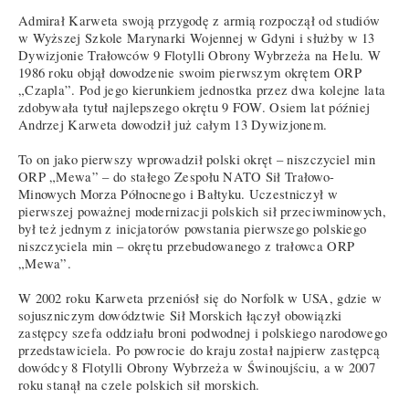
Admirał Karweta swoją przygodę z armią rozpoczął od studiów
w Wyższej Szkole Marynarki Wojennej w Gdyni i służby w 13
Dywizjonie Trałowców 9 Flotylli Obrony Wybrzeża na Helu. W
1986 roku objął dowodzenie swoim pierwszym okrętem ORP
„Czapla”. Pod jego kierunkiem jednostka przez dwa kolejne lata
zdobywała tytuł najlepszego okrętu 9 FOW. Osiem lat później
Andrzej Karweta dowodził już całym 13 Dywizjonem.
To on jako pierwszy wprowadził polski okręt – niszczyciel min
ORP „Mewa” – do stałego Zespołu NATO Sił Trałowo-
Minowych Morza Północnego i Bałtyku. Uczestniczył w
pierwszej poważnej modernizacji polskich sił przeciwminowych,
był też jednym z inicjatorów powstania pierwszego polskiego
niszczyciela min – okrętu przebudowanego z trałowca ORP
„Mewa”.
W 2002 roku Karweta przeniósł się do Norfolk w USA, gdzie w
sojuszniczym dowództwie Sił Morskich łączył obowiązki
zastępcy szefa oddziału broni podwodnej i polskiego narodowego
przedstawiciela. Po powrocie do kraju został najpierw zastępcą
dowódcy 8 Flotylli Obrony Wybrzeża w Świnoujściu, a w 2007
roku stanął na czele polskich sił morskich.