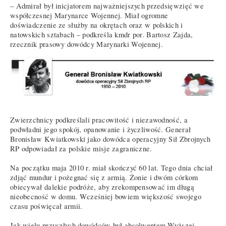
– Admirał był inicjatorem najważniejszych przedsięwzięć we
współczesnej Marynarce Wojennej. Miał ogromne
doświadczenie ze służby na okrętach oraz w polskich i
natowskich sztabach – podkreśla kmdr por. Bartosz Zajda,
rzecznik prasowy dowódcy Marynarki Wojennej.
Zwierzchnicy podkreślali pracowitość i niezawodność, a
podwładni jego spokój, opanowanie i życzliwość. Generał
Bronisław Kwiatkowski jako dowódca operacyjny Sił Zbrojnych
RP odpowiadał za polskie misje zagraniczne.
Na początku maja 2010 r. miał skończyć 60 lat. Tego dnia chciał
zdjąć mundur i pożegnać się z armią. Żonie i dwóm córkom
obiecywał dalekie podróże, aby zrekompensować im długą
nieobecność w domu. Wcześniej bowiem większość swojego
czasu poświęcał armii.
Jak wielu przyszłych dowódców był absolwentem Wyższej