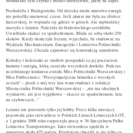
Moniuszko żyła szybko i bardzo intensywnie, jakby na zapas.
Pochodziła z Białegostoku. Od dziecka miała mnóstwo energii,
nie potrafiła marnować czasu. Jeśli akurat nie była na zbiórce
harcerskiej, to wspinała się gdzieś w górach. Ale najbardziej
marzyła o lataniu. Należała do białostockiego aeroklubu.
Uwielbiała skakać ze spadochronem. Miała za sobą około 250
skoków. Kiedy skończyła liceum, wyjechała, by studiować na
Wydziale Mechanicznym, Energetyki i Lotnictwa Politechniki
Warszawskiej. Chciała zajmować się konstrukcją samolotów.
Koledzy i koleżanki ze studiów przepadali za jej poczuciem
humoru i energią, którą zarażała wszystkich dookoła. Podczas
uczelnianego konkursu została Miss Politechniki Warszawskiej i
Miss Publiczności. "Przesympatyczna brunetka o wesołych
oczach" – pisali o niej trzy lata temu studenci z redakcji
Miesięcznika Politechniki Warszawskiej – „nie ma idealnych
wymiarów, ale jest wyjątkowa – skacze ze spadochronem, lata
na szybowcach...”
Latanie nie pozostało tylko jej hobby. Przez kilka miesięcy
pracowała jako stewardesa w Polskich Liniach Lotniczych LOT,
a 1 grudnia 2008 roku rozpoczęła pracę w 36 Specjalnym Pułku
Lotnictwa Transportowego. Jako stewardesa spędziła w
powietrzu około 425 godzin. Przełożeni chwalili ją nie tylko za