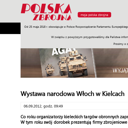
moja polska zbrojna
Od 25 maja 2018 r. obowiązuje w Polsce Rozporządzenie Parlamentu Europejskieg
Armia
Poligon
Sprzęt
Misje
Polityka
Prawo
W związku z powyższym przygotowaliśmy dla Państwa inform
Prosimy o 
Wystawa narodowa Włoch w Kielcach
06.09.2012, godz. 09:49
Co roku organizatorzy kieleckich targów obronnych za
W tym roku swój dorobek prezentują firmy zbrojeniowe z 