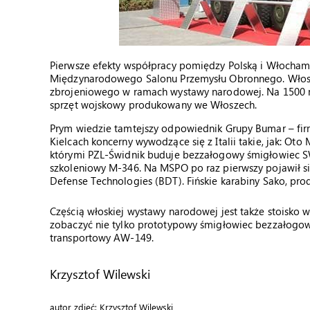
Pierwsze efekty współpracy pomiędzy Polską i Włocham
Międzynarodowego Salonu Przemysłu Obronnego. Włosi
zbrojeniowego w ramach wystawy narodowej. Na 1500 m
sprzęt wojskowy produkowany we Włoszech.
Prym wiedzie tamtejszy odpowiednik Grupy Bumar – fi
Kielcach koncerny wywodzące się z Italii takie, jak: Ot
którymi PZL-Świdnik buduje bezzałogowy śmigłowiec SW-
szkoleniowy M-346. Na MSPO po raz pierwszy pojawił s
Defense Technologies (BDT). Fińskie karabiny Sako, prod
Częścią włoskiej wystawy narodowej jest także stoisko
zobaczyć nie tylko prototypowy śmigłowiec bezzałogowy
transportowy AW-149.
Krzysztof Wilewski
autor zdjęć: Krzysztof Wilewski