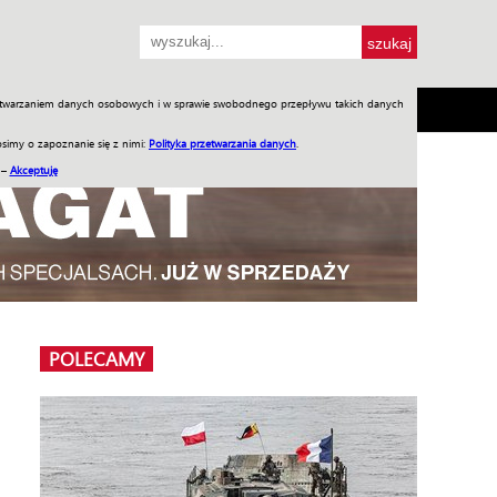
przetwarzaniem danych osobowych i w sprawie swobodnego przepływu takich danych
SH
SKLEP
Jednodniówki
Praca w WIW
simy o zapoznanie się z nimi:
Polityka przetwarzania danych
.
 –
Akceptuję
POLECAMY