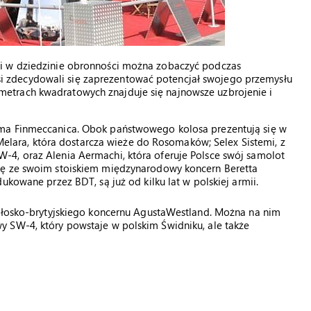
i w dziedzinie obronności można zobaczyć podczas
 zdecydowali się zaprezentować potencjał swojego przemysłu
etrach kwadratowych znajduje się najnowsze uzbrojenie i
rma Finmeccanica. Obok państwowego kolosa prezentują się w
o Melara, która dostarcza wieże do Rosomaków; Selex Sistemi, z
4, oraz Alenia Aermachi, która oferuje Polsce swój samolot
ię ze swoim stoiskiem międzynarodowy koncern Beretta
ukowane przez BDT, są już od kilku lat w polskiej armii.
 włosko-brytyjskiego koncernu AgustaWestland. Można na nim
 SW-4, który powstaje w polskim Świdniku, ale także