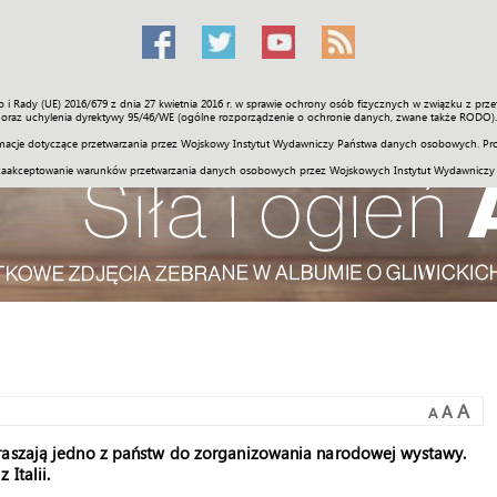
o i Rady (UE) 2016/679 z dnia 27 kwietnia 2016 r. w sprawie ochrony osób fizycznych w związku z 
Świat
Społeczność
Sport
Historia
Galerie
Wideo
ENGLI
oraz uchylenia dyrektywy 95/46/WE (ogólne rozporządzenie o ochronie danych, zwane także RODO).
acje dotyczące przetwarzania przez Wojskowy Instytut Wydawniczy Państwa danych osobowych. Pro
zaakceptowanie warunków przetwarzania danych osobowych przez Wojskowych Instytut Wydawniczy
A
A
A
praszają jedno z państw do zorganizowania narodowej wystawy.
Italii.