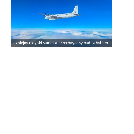
Kolejny rosyjski samolot przechwycony nad Bałtykiem