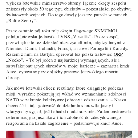
wylicza łotewskie ministerstwo obrony, łącznie okręty zespołu
zniszczyły około 50 tego typu obiektów – pozostałości po obydwu
światowych wojnach. Do tego doszły jeszcze patrole w ramach
„Baltic Sentry”.
Przez ostatnie pół roku rolę okrętu flagowego SNMCMG1
pełniła łotewska jednostka LVNS „Virsaitis”. Przez zespół
przewinęło się też dziesięć niszczycieli min, między innymi z
Niemiec, Danii, Holandii, Francji, a nawet Portugalii i Kanady.
Razem z nimi na Bałtyku operował też polski trałowiec
ORP
„Necko”
. – To był jeden z najbardziej wymagających, ale i
satysfakcjonujących okresów w mojej karierze – zaznacza kmdr
Auce, cytowany przez służby prasowe łotewskiego resortu
obrony.
Jak mówi łotewski oficer, rezultaty, które osiągnięto podczas
misji, wyraźnie pokazują jej wkład we wzmacnianie zdolności
NATO w zakresie kolektywnej obrony i odstraszania. – Nasza
obecność i stała gotowość do działania stanowiła jasny i
wiarygodny sygnał, jeśli chodzi o odstraszanie. Zademonstrowała
determinację sojuszników i ich zdolność do zdecydowanego
reagowania na każde zagrożenie – podsumowuje kmdr Auce.