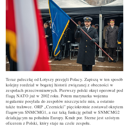
Teraz pałeczkę od Łotyszy przejęli Polacy. Zapiszą w ten sposób
kolejny rozdział w bogatej historii związanej z obecności w
zespołach przeciwminowych. Pierwszy polski okręt operował pod
flagą NATO już w 2002 roku. Potem marynarka wojenna
regularnie posyłała do zespołów niszczyciele min, a ostatnio
także trałowce. ORP „Czernicki” pięciokrotnie zostawał okrętem
flagowym SNMCMG1, a raz taką funkcję pełnił w SNMCMG2
działającym na południu Europy. Kmdr por. Sterne jest szóstym
oficerem z Polski, który staje na czele zespołu.