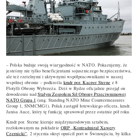
– Polska buduje swoją wiarygodność w NATO. Pokazujemy, że
jesteśmy nie tylko beneficjentami sojuszniczego bezpieczeństwa,
ale też rzetelnymi i aktywnymi współpracownikami w naszej
wspólnej obronie – podkreśla
kmdr por. Kacper Sterne
z 8
Flotylli Obrony Wybrzeża. Dziś w Rydze oficjalnie przejął on
dowodzenie nad
Stałym Zespołem Sił Obrony Przeciwminowej
NATO Grupa 1
(ang. Standing NATO Mine Countermeasures
Group 1, SNMCMG1). Polak zastąpił łotewskiego oficera, kmdr.
Janisa Auce, który tę funkcję sprawował przez ostatnie pół roku.
Kmdr por. Sterne kieruje międzynarodowym sztabem,
rozlokowanym na pokładzie
ORP „Kontradmirał Xawery
Czernicki”
. 2 stycznia okręt opuścił port w Świnoujściu, by kilka