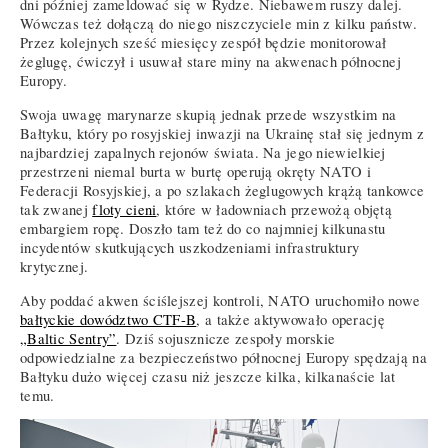
dni później zameldować się w Rydze. Niebawem ruszy dalej.
Wówczas też dołączą do niego niszczyciele min z kilku państw.
Przez kolejnych sześć miesięcy zespół będzie monitorował
żeglugę, ćwiczył i usuwał stare miny na akwenach północnej
Europy.
Swoja uwagę marynarze skupią jednak przede wszystkim na
Bałtyku, który po rosyjskiej inwazji na Ukrainę stał się jednym z
najbardziej zapalnych rejonów świata. Na jego niewielkiej
przestrzeni niemal burta w burtę operują okręty NATO i
Federacji Rosyjskiej, a po szlakach żeglugowych krążą tankowce
tak zwanej
floty cieni
, które w ładowniach przewożą objętą
embargiem ropę. Doszło tam też do co najmniej kilkunastu
incydentów skutkujących uszkodzeniami infrastruktury
krytycznej.
Aby poddać akwen ściślejszej kontroli, NATO uruchomiło nowe
bałtyckie dowództwo CTF-B
, a także aktywowało operację
„Baltic Sentry”
. Dziś sojusznicze zespoły morskie
odpowiedzialne za bezpieczeństwo północnej Europy spędzają na
Bałtyku dużo więcej czasu niż jeszcze kilka, kilkanaście lat
temu.