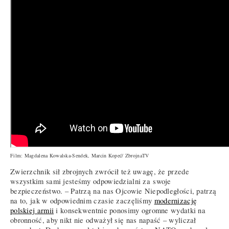
Film: Magdalena Kowalska-Sendek, Marcin Kopeć/ ZbrojnaTV
Zwierzchnik sił zbrojnych zwrócił też uwagę, że przede
wszystkim sami jesteśmy odpowiedzialni za swoje
bezpieczeństwo. – Patrzą na nas Ojcowie Niepodległości, patrzą
na to, jak w odpowiednim czasie zaczęliśmy
modernizację
polskiej armii
i konsekwentnie ponosimy ogromne wydatki na
obronność, aby nikt nie odważył się nas napaść – wyliczał