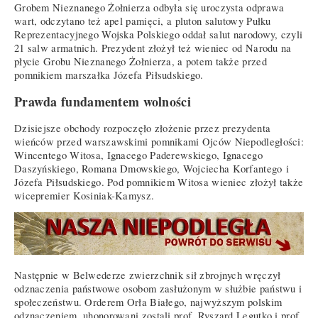
Grobem Nieznanego Żołnierza odbyła się uroczysta odprawa
wart, odczytano też apel pamięci, a pluton salutowy Pułku
Reprezentacyjnego Wojska Polskiego oddał salut narodowy, czyli
21 salw armatnich. Prezydent złożył też wieniec od Narodu na
płycie Grobu Nieznanego Żołnierza, a potem także przed
pomnikiem marszałka Józefa Piłsudskiego.
Prawda fundamentem wolności
Dzisiejsze obchody rozpoczęło złożenie przez prezydenta
wieńców przed warszawskimi pomnikami Ojców Niepodległości:
Wincentego Witosa, Ignacego Paderewskiego, Ignacego
Daszyńskiego, Romana Dmowskiego, Wojciecha Korfantego i
Józefa Piłsudskiego. Pod pomnikiem Witosa wieniec złożył także
wicepremier Kosiniak-Kamysz.
Następnie w Belwederze zwierzchnik sił zbrojnych wręczył
odznaczenia państwowe osobom zasłużonym w służbie państwu i
społeczeństwu. Orderem Orła Białego, najwyższym polskim
odznaczeniem, uhonorowani zostali prof. Ryszard Legutko i prof.