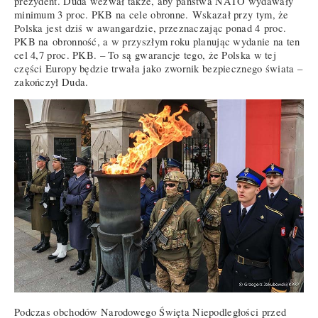
prezydent. Duda wezwał także, aby państwa NATO wydawały
minimum 3 proc. PKB na cele obronne. Wskazał przy tym, że
Polska jest dziś w awangardzie, przeznaczając ponad 4 proc.
PKB na obronność, a w przyszłym roku planując wydanie na ten
cel 4,7 proc. PKB. – To są gwarancje tego, że Polska w tej
części Europy będzie trwała jako zwornik bezpiecznego świata –
zakończył Duda.
Podczas obchodów Narodowego Święta Niepodległości przed