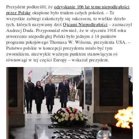
Prezydent podkreślił, że
odzyskanie 106 lat temu niepodległości
przez Polskę
okupione było trudem całych pokoleń. – Te
wszystkie zabiegi zakończyły się sukcesem, to wielkie dzieło
tych, których nazywamy dziś
Ojcami Niepodległości
– zaznaczył
Andrzej Duda. Przypomniał również, że w styczniu 1918 roku
utworzenie niepodległej Polski było jednym z 14 punktów
programu pokojowego Thomasa W. Wilsona, prezydenta USA. –
Państwo polskie w koncepcji prezydenta miało być tym
zwornikiem, niezwykle ważnym punktem stanowiącym oś
równowagi w tej części Europy – wskazał prezydent.