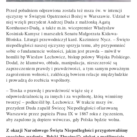
Przed południem odprawiona została też msza św. w intencji
ojczyzny w Świątyni Opatrzności Bożej w Warszawie. Udział w
niej wzięli prezydent Andrzej Duda z małżonką Agatą
Kornhauser-Dudą, a także m.in. wicepremier Władysław
Kosiniak-Kamysz i marszałek Senatu Małgorzata Kidawa-
Błońska. Liturgii przewodniczył kard. Kazimierz Nycz. – Święto
niepodległości naszej ojczyzny sprzyja temu, aby przypomnieć
sobie o fundamencie wolności, jakim jest prawda – mówił w
homilii bp Wiesław Lechowicz, biskup polowy Wojska Polskiego.
Dodał, że kłamstwo, obłuda, manipulacja, nieszczerość są
zaprzeczeniem prawdy i prawdziwości, a tym samym poważnym
zagrożeniem wolności, zakłócają bowiem relacje międzyludzkie
i prowadzą do rozbicia wspólnoty.
– Troska o prawdę i prawdziwość wiąże się z
odpowiedzialnością za innych i za wspólnotę, którą winniśmy
tworzyć – podkreślił bp. Lechowicz. W trakcie mszy św.
prezydent Duda zapalił Świecę Niepodległości ofiarowaną
Warszawie przez papieża Piusa IX w 1867 roku z życzeniem,
aby zapalono ją dopiero wówczas, gdy Polska będzie wolna.
Z okazji Narodowego Święta Niepodległości przygotowaliśmy
specjalne wydania „Polski Zbrojnej”: plakat z możliwością