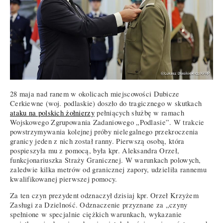
28 maja nad ranem w okolicach miejscowości Dubicze
Cerkiewne (woj. podlaskie) doszło do tragicznego w skutkach
ataku na polskich żołnierzy
pełniących służbę w ramach
Wojskowego Zgrupowania Zadaniowego „Podlasie”. W trakcie
powstrzymywania kolejnej próby nielegalnego przekroczenia
granicy jeden z nich został ranny. Pierwszą osobą, która
pospieszyła mu z pomocą, była kpr. Aleksandra Orzeł,
funkcjonariuszka Straży Granicznej. W warunkach polowych,
zaledwie kilka metrów od granicznej zapory, udzieliła rannemu
kwalifikowanej pierwszej pomocy.
Za ten czyn prezydent odznaczył dzisiaj kpr. Orzeł Krzyżem
Zasługi za Dzielność. Odznaczenie przyznane za „czyny
spełnione w specjalnie ciężkich warunkach, wykazanie