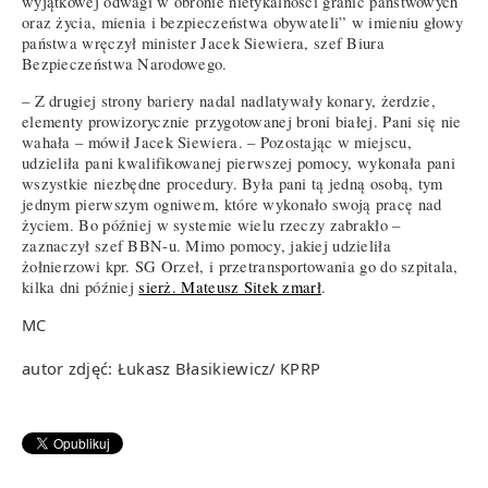
wyjątkowej odwagi w obronie nietykalności granic państwowych
oraz życia, mienia i bezpieczeństwa obywateli” w imieniu głowy
państwa wręczył minister Jacek Siewiera, szef Biura
Bezpieczeństwa Narodowego.
– Z drugiej strony bariery nadal nadlatywały konary, żerdzie,
elementy prowizorycznie przygotowanej broni białej. Pani się nie
wahała – mówił Jacek Siewiera. – Pozostając w miejscu,
udzieliła pani kwalifikowanej pierwszej pomocy, wykonała pani
wszystkie niezbędne procedury. Była pani tą jedną osobą, tym
jednym pierwszym ogniwem, które wykonało swoją pracę nad
życiem. Bo później w systemie wielu rzeczy zabrakło –
zaznaczył szef BBN-u. Mimo pomocy, jakiej udzieliła
żołnierzowi kpr. SG Orzeł, i przetransportowania go do szpitala,
kilka dni później
sierż. Mateusz Sitek zmarł
.
MC
autor zdjęć: Łukasz Błasikiewicz/ KPRP