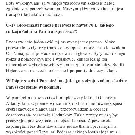
Loty wykonywane są w międzynarodowym składzie załóg,
zgodnie z zapotrzebowaniem. Naszym głównym zadaniem jest
transport ładunków oraz ludzi.
C-17 Globemaster może przewozić nawet 70 t. Jakiego
rodzaju ładunki Pan transportował?
Rzeczywiście ładowność tej maszyny jest ogromna. Może
przewozić czołgi czy transportery opancerzone. Ja pilotowałem
C-17, mając na pokładzie np. dwa śmigłowce. Były też różnego
rodzaju pojazdy cywilne i wojskowe, kilkadziesiąt ton
materiałów wybuchowych czy amunicji, a ostatnio także środki
higieniczne, maseczki ochronne i preparaty do dezynfekcji.
W Pápie spędził Pan pięć lat. Jakiego rodzaju zadania będzie
Pan szczególnie wspominał?
W pamięci na pewno utkwił mi pierwszy lot nad Oceanem
Atlantyckim. Ogromne wrażenie zrobił na mnie również sposób
drobiazgowego planowania i przeprowadzania operacji
desantowania personelu i ładunków. Takie zrzuty muszą być
precyzyjne pod względem miejsca i czasu. Z pewnością
zapamiętam też desantowania z jednostkami specjalnymi z
wysokości ponad 7 tys. m. Podczas takiego lotu załoga musi