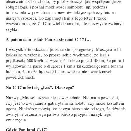
obserwator. Chodzi o to, by pilot zobaczył, jak współpracuje ze
sobą załoga, i poznał możliwości samolotu, np. podczas
tankowania w powietrzu, manewrów taktycznych czy lotu na
małej wysokości. Co zapamiętałem z tego lotu? Przede
wszystkim to, że C-17 to wielki samolot, ale niezwykle zwinny i
szybki.
A potem sam usiadł Pan za sterami C-17 i…
I wszystkie te odczucia jeszcze się spotęgowały. Maszyna robi
kolosalne wrażenie, bo proszę sobie wyobrazić, że leci z
prędkością 600 km/h na wysokości nieco ponad 100 m, że potrafi
wylądować na pasie o długości 1 km z kilkudziesięcioma tonami
ładunku, że może lądować i startować na nieutwardzonych
powierzchniach.
Na C-17 mówi się „Łoś”. Dlaczego?
Nazwy „Moose” używa się powszechnie. Nie mam pewności,
czy jest to związane z gabarytami samolotu, czy może kształtem
ogona. Niektórzy mówią, że nazwa bierze się od tego, że dźwięk
awaryjnie zrzucanego paliwa bardzo przypomina ryk tego
zwierzęcia.
Gdzie Pan latał C-17?