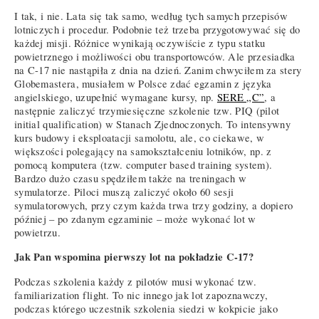
I tak, i nie. Lata się tak samo, według tych samych przepisów
lotniczych i procedur. Podobnie też trzeba przygotowywać się do
każdej misji. Różnice wynikają oczywiście z typu statku
powietrznego i możliwości obu transportowców. Ale przesiadka
na C-17 nie nastąpiła z dnia na dzień. Zanim chwyciłem za stery
Globemastera, musiałem w Polsce zdać egzamin z języka
angielskiego, uzupełnić wymagane kursy, np.
SERE „C”
, a
następnie zaliczyć trzymiesięczne szkolenie tzw. PIQ (pilot
initial qualification) w Stanach Zjednoczonych. To intensywny
kurs budowy i eksploatacji samolotu, ale, co ciekawe, w
większości polegający na samokształceniu lotników, np. z
pomocą komputera (tzw. computer based training system).
Bardzo dużo czasu spędziłem także na treningach w
symulatorze. Piloci muszą zaliczyć około 60 sesji
symulatorowych, przy czym każda trwa trzy godziny, a dopiero
później – po zdanym egzaminie – może wykonać lot w
powietrzu.
Jak Pan wspomina pierwszy lot na pokładzie C-17?
Podczas szkolenia każdy z pilotów musi wykonać tzw.
familiarization flight. To nic innego jak lot zapoznawczy,
podczas którego uczestnik szkolenia siedzi w kokpicie jako