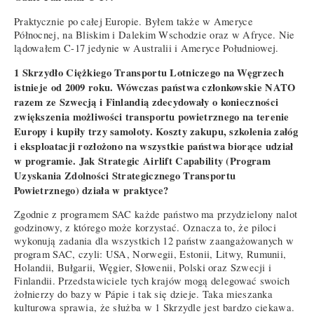
Praktycznie po całej Europie. Byłem także w Ameryce
Północnej, na Bliskim i Dalekim Wschodzie oraz w Afryce. Nie
lądowałem C-17 jedynie w Australii i Ameryce Południowej.
1 Skrzydło Ciężkiego Transportu Lotniczego na Węgrzech
istnieje od 2009 roku. Wówczas państwa członkowskie NATO
razem ze Szwecją i Finlandią zdecydowały o konieczności
zwiększenia możliwości transportu powietrznego na terenie
Europy i kupiły trzy samoloty. Koszty zakupu, szkolenia załóg
i eksploatacji rozłożono na wszystkie państwa biorące udział
w programie. Jak Strategic Airlift Capability (Program
Uzyskania Zdolności Strategicznego Transportu
Powietrznego) działa w praktyce?
Zgodnie z programem SAC każde państwo ma przydzielony nalot
godzinowy, z którego może korzystać. Oznacza to, że piloci
wykonują zadania dla wszystkich 12 państw zaangażowanych w
program SAC, czyli: USA, Norwegii, Estonii, Litwy, Rumunii,
Holandii, Bułgarii, Węgier, Słowenii, Polski oraz Szwecji i
Finlandii. Przedstawiciele tych krajów mogą delegować swoich
żołnierzy do bazy w Pápie i tak się dzieje. Taka mieszanka
kulturowa sprawia, że służba w 1 Skrzydle jest bardzo ciekawa.