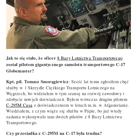
Jak to się stało, że oficer
8 Bazy Lotnictwa Transportowego
został pilotem gigantycznego samolotu transportowego C-17
Globemaster?
Kpt. pil. Tomasz Smorągiewicz
: Sześć lat temu zgłosiłem chęć
służby w 1 Skrzydle Ciężkiego Transportu Lotniczego na
Węgrzech, bo widziałem w tym szansę na rozwój zawodowy i
zdobycie nowych doświadczeń. Byłem wówczas drugim pilotem
C-295M Casa
z doświadczeniem w lotach m.in. w Afganistanie.
Wiedziałem, z czym wiąże się służba w Pápie, bo już wtedy
zadania wykonywało tam dwóch pilotów z 8 Bazy Lotnictwa
Transportowego.
Czy przesiadka z C-295M na C-17 była trudna?