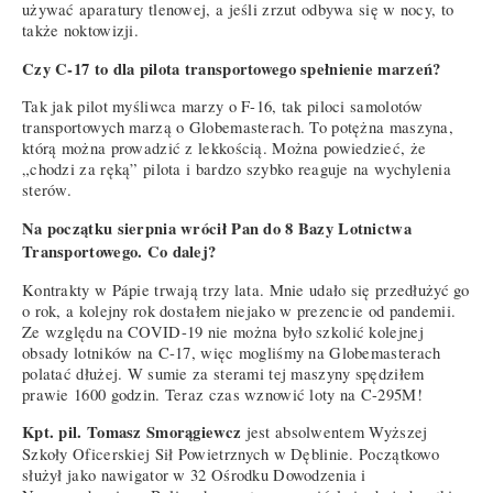
używać aparatury tlenowej, a jeśli zrzut odbywa się w nocy, to
także noktowizji.
Czy C-17 to dla pilota transportowego spełnienie marzeń?
Tak jak pilot myśliwca marzy o F-16, tak piloci samolotów
transportowych marzą o Globemasterach. To potężna maszyna,
którą można prowadzić z lekkością. Można powiedzieć, że
„chodzi za ręką” pilota i bardzo szybko reaguje na wychylenia
sterów.
Na początku sierpnia wrócił Pan do 8 Bazy Lotnictwa
Transportowego. Co dalej?
Kontrakty w Pápie trwają trzy lata. Mnie udało się przedłużyć go
o rok, a kolejny rok dostałem niejako w prezencie od pandemii.
Ze względu na COVID-19 nie można było szkolić kolejnej
obsady lotników na C-17, więc mogliśmy na Globemasterach
polatać dłużej. W sumie za sterami tej maszyny spędziłem
prawie 1600 godzin. Teraz czas wznowić loty na C-295M!
Kpt. pil. Tomasz Smorągiewcz
jest absolwentem Wyższej
Szkoły Oficerskiej Sił Powietrznych w Dęblinie. Początkowo
służył jako nawigator w 32 Ośrodku Dowodzenia i