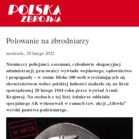
Polowanie na zbrodniarzy
niedziela, 20 lutego 2022
Niemieccy policjanci, esesmani, członkowie okupacyjnej
administracji, pracownicy wywiadu wojskowego, sądownictwa
i propagandy – w sumie blisko 100 osób wyróżniających się
okrucieństwem wobec polskiej ludności znalazło się na liście
sporządzonej 20 lutego 1944 roku przez wywiad Armii
Krajowej. Na osobach z tej listy żołnierze oddziału
specjalnego AK wykonywali w ramach tzw. akcji „Główki”
wyroki państwa podziemnego.