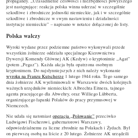
propagandy. „Uzasadnienie celowości i niezbędności powyższego
jest następujące: reakcja polska winna uderzać w szczególnie
szkodliwe i zbrodnicze jednostki niemieckie, jak i w szczególnie
szkodliwe i zbrodnicze w swym nastawieniu i działalności
instytucje niemieckie” – napisano w notatce dołączonej do listy.
Polska walczy
Wyroki wydane przez podziemne państwo wykonywali przede
wszystkim żołnierze oddziału specjalnego Kierownictwa
Dywersji Komendy Głównej AK (Kedyw) o kryptonimie „Agat”
(potem „Pegaz”). Każda akcja była opatrzona osobnym
kryptonimem. Do najsłynniejszych z nich należy wykonanie
wyroku na Franzu Kutscherze
1 lutego 1944 roku. Tego samego
dnia żołnierze AK wyeliminowali w Warszawie dwóch kolejnych
ważnych urzędników niemieckich: Albrechta Eitnera, tajnego
agenta pracującego dla Abwehry, oraz Williego Lübberta,
organizującego łapanki Polaków do pracy przymusowej w
Niemczech.
Nie udała się natomiast
operacja „Polowanie”
przeciwko
Ludwigowi Fischerowi, gubernatorowi Warszawy,
odpowiedzialnemu za liczne zbrodnie na Polakach i Żydach. Był
on pierwszą osobą na liście z 20 lutego. Żołnierze AK urządzili