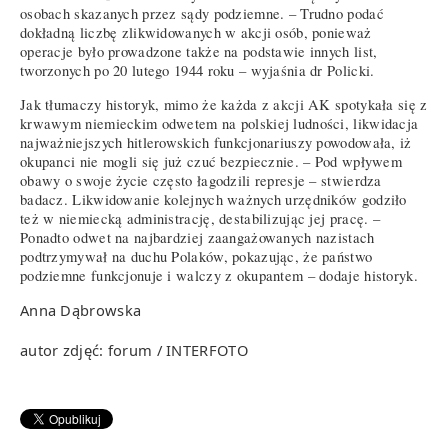
osobach skazanych przez sądy podziemne. – Trudno podać
dokładną liczbę zlikwidowanych w akcji osób, ponieważ
operacje było prowadzone także na podstawie innych list,
tworzonych po 20 lutego 1944 roku – wyjaśnia dr Policki.
Jak tłumaczy historyk, mimo że każda z akcji AK spotykała się z
krwawym niemieckim odwetem na polskiej ludności, likwidacja
najważniejszych hitlerowskich funkcjonariuszy powodowała, iż
okupanci nie mogli się już czuć bezpiecznie. – Pod wpływem
obawy o swoje życie często łagodzili represje – stwierdza
badacz. Likwidowanie kolejnych ważnych urzędników godziło
też w niemiecką administrację, destabilizując jej pracę. –
Ponadto odwet na najbardziej zaangażowanych nazistach
podtrzymywał na duchu Polaków, pokazując, że państwo
podziemne funkcjonuje i walczy z okupantem – dodaje historyk.
Anna Dąbrowska
autor zdjęć: forum / INTERFOTO