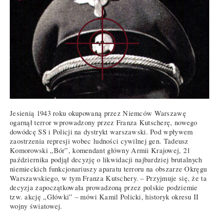
Jesienią 1943 roku okupowaną przez Niemców Warszawę
ogarnął terror wprowadzony przez Franza Kutscherę, nowego
dowódcę SS i Policji na dystrykt warszawski. Pod wpływem
zaostrzenia represji wobec ludności cywilnej gen. Tadeusz
Komorowski „Bór”, komendant główny Armii Krajowej, 21
października podjął decyzję o likwidacji najbardziej brutalnych
niemieckich funkcjonariuszy aparatu terroru na obszarze Okręgu
Warszawskiego, w tym Franza Kutschery. – Przyjmuje się, że ta
decyzja zapoczątkowała prowadzoną przez polskie podziemie
tzw. akcję „Główki” – mówi Kamil Policki, historyk okresu II
wojny światowej.