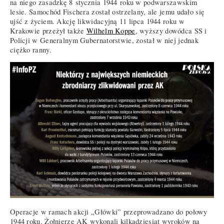
na niego zasadzkę 8 stycznia 1944 roku w podwarszawskim
lesie. Samochód Fischera został ostrzelany, ale jemu udało się
ujść z życiem. Akcję likwidacyjną 11 lipca 1944 roku w
Krakowie przeżył także
Wilhelm Koppe
, wyższy dowódca SS i
Policji w Generalnym Gubernatorstwie, został w niej jednak
ciężko ranny.
Operacje w ramach akcji „Główki” przeprowadzano do połowy
1944 roku. Żołnierze AK wykonali kilkadziesiąt wyroków na