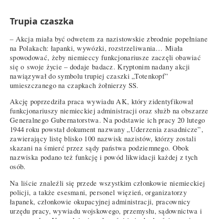
Trupia czaszka
– Akcja miała być odwetem za nazistowskie zbrodnie popełniane
na Polakach: łapanki, wywózki, rozstrzeliwania… Miała
spowodować, żeby niemieccy funkcjonariusze zaczęli obawiać
się o swoje życie – dodaje badacz. Kryptonim nadany akcji
nawiązywał do symbolu trupiej czaszki „Totenkopf”
umieszczanego na czapkach żołnierzy SS.
Akcję poprzedziła praca wywiadu AK, który zidentyfikował
funkcjonariuszy niemieckiej administracji oraz służb na obszarze
Generalnego Gubernatorstwa. Na podstawie ich pracy 20 lutego
1944 roku powstał dokument nazwany „Uderzenia zasadnicze”,
zawierający listę blisko 100 nazwisk nazistów, którzy zostali
skazani na śmierć przez sądy państwa podziemnego. Obok
nazwiska podano też funkcję i powód likwidacji każdej z tych
osób.
Na liście znaleźli się przede wszystkim członkowie niemieckiej
policji, a także esesmani, personel więzień, organizatorzy
łapanek, członkowie okupacyjnej administracji, pracownicy
urzędu pracy, wywiadu wojskowego, przemysłu, sądownictwa i