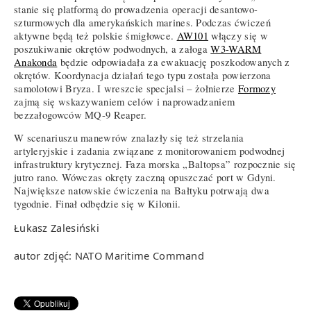
stanie się platformą do prowadzenia operacji desantowo-
szturmowych dla amerykańskich marines. Podczas ćwiczeń
aktywne będą też polskie śmigłowce.
AW101
włączy się w
poszukiwanie okrętów podwodnych, a załoga
W3-WARM
Anakonda
będzie odpowiadała za ewakuację poszkodowanych z
okrętów. Koordynacja działań tego typu została powierzona
samolotowi Bryza. I wreszcie specjalsi – żołnierze
Formozy
zajmą się wskazywaniem celów i naprowadzaniem
bezzałogowców MQ-9 Reaper.
W scenariuszu manewrów znalazły się też strzelania
artyleryjskie i zadania związane z monitorowaniem podwodnej
infrastruktury krytycznej. Faza morska „Baltopsa” rozpocznie się
jutro rano. Wówczas okręty zaczną opuszczać port w Gdyni.
Największe natowskie ćwiczenia na Bałtyku potrwają dwa
tygodnie. Finał odbędzie się w Kilonii.
Łukasz Zalesiński
autor zdjęć: NATO Maritime Command