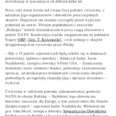
niewidziany w tym miejscu od dobrych kilku lat.
Przez cały dzień trwała tak zwana faza portowa ćwiczenia, z
udziałem jego organizatorów i dowódców poszczególnych
okrętów. Dogrywali oni ostatnie szczegóły przed wyjściem
jednostek na morze. Późnym popołudniem o znaczeniu
„Baltopsa” mówili dziennikarzom wysocy rangą oficerowie z
państw NATO. Konferencja została zorganizowana na pokładzie
fregaty
ORP „Gen. T. Kościuszko”
, czyli jednego z okrętów
desygnowanych na ćwiczenia przez Polskę.
– Siły z 15 państw sojuszniczych będą szkolić się w domenach
powietrznej, lądowej i morskiej – tłumaczył kadm. Jason
Naidyhorski, zastępca dowódcy 6 Floty USA. – Zamierzamy
doskonalić nasze zdolności bojowe, prowadząc zaawansowane
operacje, od działań przeciwminowych i zwalczania okrętów
podwodnych, po logistykę ekspedycyjną i operacje desantowe –
wyliczał.
Ćwiczenia w założeniu powinny zademonstrować gotowość
NATO do obrony Bałtyku. – Stabilność tego akwenu ma
kluczowe znaczenie dla Europy, a tym samym także dla Stanów
Zjednoczonych – zapewniał kadm. Naidyhorski. Wtórował mu
gen. John Mead, zastępca dowódcy
Sojuszniczego Dowództwa
Sił Połączonych NATO
(Allied Joint Force Command Brunssum