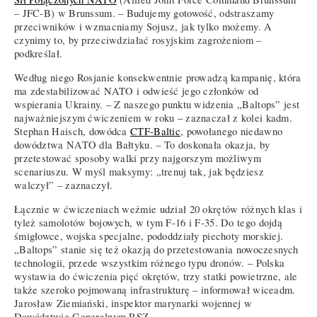
– JFC-B) w Brunssum. – Budujemy gotowość, odstraszamy
przeciwników i wzmacniamy Sojusz, jak tylko możemy. A
czynimy to, by przeciwdziałać rosyjskim zagrożeniom –
podkreślał.
Według niego Rosjanie konsekwentnie prowadzą kampanię, która
ma zdestabilizować NATO i odwieść jego członków od
wspierania Ukrainy. – Z naszego punktu widzenia „Baltops” jest
najważniejszym ćwiczeniem w roku – zaznaczał z kolei kadm.
Stephan Haisch, dowódca
CTF-Baltic
, powołanego niedawno
dowództwa NATO dla Bałtyku. – To doskonała okazja, by
przetestować sposoby walki przy najgorszym możliwym
scenariuszu. W myśl maksymy: „trenuj tak, jak będziesz
walczył” – zaznaczył.
Łącznie w ćwiczeniach weźmie udział 20 okrętów różnych klas i
tyleż samolotów bojowych, w tym F-16 i F-35. Do tego dojdą
śmigłowce, wojska specjalne, pododdziały piechoty morskiej.
„Baltops” stanie się też okazją do przetestowania nowoczesnych
technologii, przede wszystkim różnego typu dronów. – Polska
wystawia do ćwiczenia pięć okrętów, trzy statki powietrzne, ale
także szeroko pojmowaną infrastrukturę – informował wiceadm.
Jarosław Ziemiański, inspektor marynarki wojennej w
Dowództwie Generalnym RSZ.