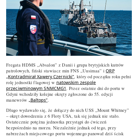
Fregata HDMS „Absalon” z Danii i grupa brytyjskich kutrów
patrolowych, fiński stawiacz min FNS „Uusimaa” i
ORP
„Kontradmirał Xawery Czernicki”
, który od początku roku pełni
rolę jednostki flagowej w
natowskim zespole
przeciwminowym SNMCMG1
. Przez ostatnie dni do portu w
Gdyni wchodziły kolejne okręty zgłoszone do 55. edycji
manewrów
„Baltops”
.
Długo wydawało się, że dołączy do nich USS „Mount Whitney”
– okręt dowodzenia z 6 Floty USA, tak się jednak nie stało.
Ostatecznie potężna jednostka przystąpi do ćwiczeń
bezpośrednio na morzu. Niezależnie jednak od tego, przy
nabrzeżach miejscowego portu wojennego panował dziś ścisk