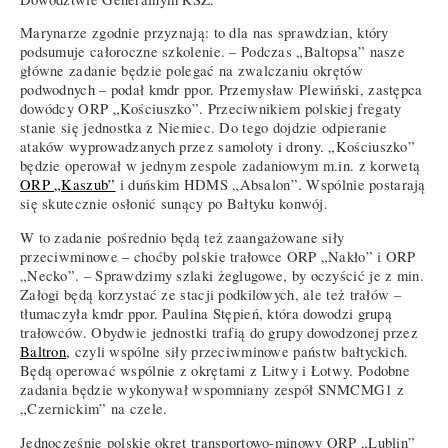
Marynarze zgodnie przyznają: to dla nas sprawdzian, który
podsumuje całoroczne szkolenie. – Podczas „Baltopsa” nasze
główne zadanie będzie polegać na zwalczaniu okrętów
podwodnych – podał kmdr ppor. Przemysław Plewiński, zastępca
dowódcy ORP „Kościuszko”. Przeciwnikiem polskiej fregaty
stanie się jednostka z Niemiec. Do tego dojdzie odpieranie
ataków wyprowadzanych przez samoloty i drony. „Kościuszko”
będzie operował w jednym zespole zadaniowym m.in. z korwetą
ORP „Kaszub”
i duńskim HDMS „Absalon”. Wspólnie postarają
się skutecznie osłonić sunący po Bałtyku konwój.
W to zadanie pośrednio będą też zaangażowane siły
przeciwminowe – choćby polskie trałowce ORP „Nakło” i ORP
„Necko”. – Sprawdzimy szlaki żeglugowe, by oczyścić je z min.
Załogi będą korzystać ze stacji podkilowych, ale też trałów –
tłumaczyła kmdr ppor. Paulina Stępień, która dowodzi grupą
trałowców. Obydwie jednostki trafią do grupy dowodzonej przez
Baltron
, czyli wspólne siły przeciwminowe państw bałtyckich.
Będą operować wspólnie z okrętami z Litwy i Łotwy. Podobne
zadania będzie wykonywał wspomniany zespół SNMCMG1 z
„Czernickim” na czele.
Jednocześnie polskie okręt transportowo-minowy ORP „Lublin”