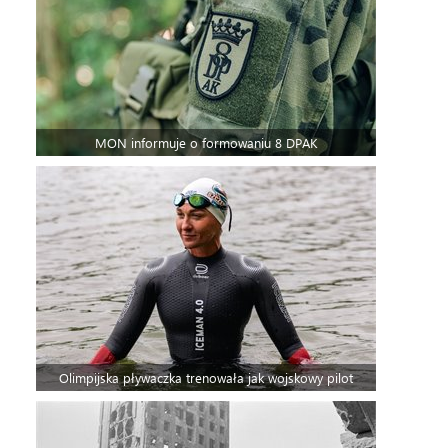
MON informuje o formowaniu 8 DPAK
Olimpijska pływaczka trenowała jak wojskowy pilot