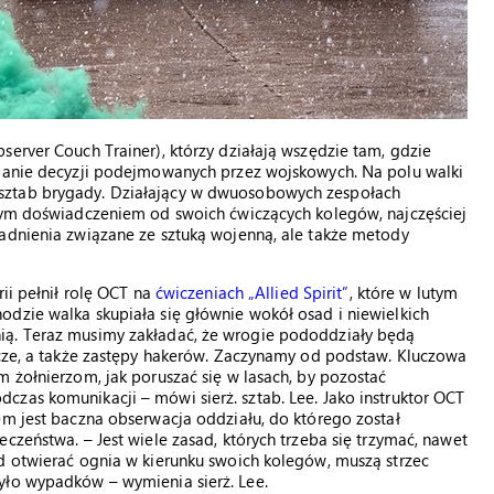
server Couch Trainer), którzy działają wszędzie tam, gdzie
nianie decyzji podejmowanych przez wojskowych. Na polu walki
sztab brygady. Działający w dwuosobowych zespołach
szym doświadczeniem od swoich ćwiczących kolegów, najczęściej
gadnienia związane ze sztuką wojenną, ale także metody
ii pełnił rolę OCT na
ćwiczeniach „Allied Spirit”
, które w lutym
dzie walka skupiała się głównie wokół osad i niewielkich
ią. Teraz musimy zakładać, że wrogie pododdziały będą
icze, a także zastępy hakerów. Zaczynamy od podstaw. Kluczowa
m żołnierzom, jak poruszać się w lasach, by pozostać
zas komunikacji – mówi sierż. sztab. Lee. Jako instruktor OCT
em jest baczna obserwacja oddziału, do którego został
czeństwa. – Jest wiele zasad, których trzeba się trzymać, nawet
d otwierać ognia w kierunku swoich kolegów, muszą strzec
yło wypadków – wymienia sierż. Lee.