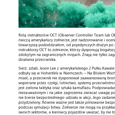
Rolą instruktorów OCT (Observer Controller Team lub Ob
ćwiczą amerykańscy żołnierze, jest nadzorowanie i oce
towarzyszą pododdziałom, od pojedynczych drużyn po 
instruktorzy OCT to żołnierze, którzy dysponują bogat
zdobytym na zagranicznych misjach. Znają nie tylko za
działania przeciwnika.
Sierż. sztab. Jason Lee z amerykańskiego 2 Pułku Kawaler
odbyły się w Hohenfels w Niemczech. – Na Bliskim Wscho
miast, a przeciwnik nie dysponował zaawansowaną bron
wspierane przez czołgi, lotnictwo, systemy przeciwlotn
jest zielona taktyka oraz sztuka kamuflażu. Podpowiada
niezauważonym i na jakie zagrożenia zwracać uwagę podc
nie bierze bezpośredniego udziału w akcji. Jego zadani
przydzielony. Równie ważne jest także pilnowanie bezpie
podczas symulacji bitwy. Żołnierze nie mogą na przykła
swoich sektorów, a kierowcy pojazdów uważać, by nie b