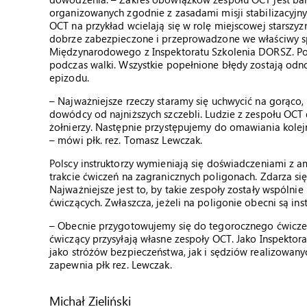
organizowanych zgodnie z zasadami misji stabilizacyjn
OCT na przykład wcielają się w rolę miejscowej starszyz
dobrze zabezpieczone i przeprowadzone we właściwy sp
Międzynarodowego z Inspektoratu Szkolenia DORSZ. Pod
podczas walki. Wszystkie popełnione błędy zostają od
epizodu.
– Najważniejsze rzeczy staramy się uchwycić na gorąco,
dowódcy od najniższych szczebli. Ludzie z zespołu OC
żołnierzy. Następnie przystępujemy do omawiania kole
– mówi płk. rez. Tomasz Lewczak.
Polscy instruktorzy wymieniają się doświadczeniami z a
trakcie ćwiczeń na zagranicznych poligonach. Zdarza się
Najważniejsze jest to, by takie zespoły zostały wspólni
ćwiczących. Zwłaszcza, jeżeli na poligonie obecni są in
– Obecnie przygotowujemy się do tegorocznego ćwiczenia
ćwiczący przysyłają własne zespoły OCT. Jako Inspektor
jako stróżów bezpieczeństwa, jak i sędziów realizowan
zapewnia płk rez. Lewczak.
Michał Zieliński