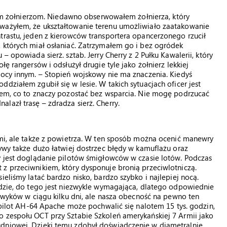
żołnierzom. Niedawno obserwowałem żołnierza, który
uważyłem, że ukształtowanie terenu umożliwiało zaatakowanie
trastu, jeden z kierowców transportera opancerzonego rzucił
 których miał osłaniać. Zatrzymałem go i bez ogródek
– opowiada sierż. sztab. Jerry Cherry z 2 Pułku Kawalerii, który
łę rangersów i odsłużył drugie tyle jako żołnierz lekkiej
mocy innym. – Stopień wojskowy nie ma znaczenia. Kiedyś
działem zgubił się w lesie. W takich sytuacjach oficer jest
wiem, co to znaczy pozostać bez wsparcia. Nie mogę podrzucać
lazł trasę – zdradza sierż. Cherry.
emi, ale także z powietrza. W ten sposób można ocenić manewry
tywy także dużo łatwiej dostrzec błędy w kamuflażu oraz
cy jest doglądanie pilotów śmigłowców w czasie lotów. Podczas
z przeciwnikiem, który dysponuje bronią przeciwlotniczą.
ieliśmy latać bardzo nisko, bardzo szybko i najlepiej nocą.
odzie, do tego jest niezwykle wymagająca, dlatego odpowiednie
nawyków w ciągu kilku dni, ale nasza obecność na pewno ten
o pilot AH-64 Apache może pochwalić się nalotem 15 tys. godzin,
o zespołu OCT przy Sztabie Szkoleń amerykańskiej 7 Armii jako
udniowej. Dzięki temu zdobył doświadczenie w diametralnie