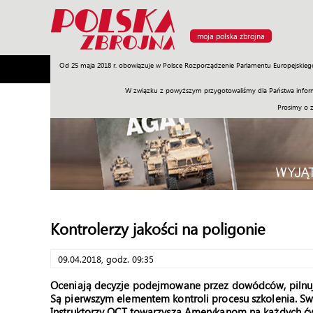
moja polska zbrojna
Od 25 maja 2018 r. obowiązuje w Polsce Rozporządzenie Parlamentu Europejskieg
Armia
Poligon
Sprzęt
Misje
Polityka
Prawo
W związku z powyższym przygotowaliśmy dla Państwa inform
Prosimy o 
Kontrolerzy jakości na poligonie
09.04.2018, godz. 09:35
Oceniają decyzje podejmowane przez dowódców, pilnuj
Są pierwszym elementem kontroli procesu szkolenia. Sw
Instruktorzy OCT towarzyszą Amerykanom na każdych ćwi