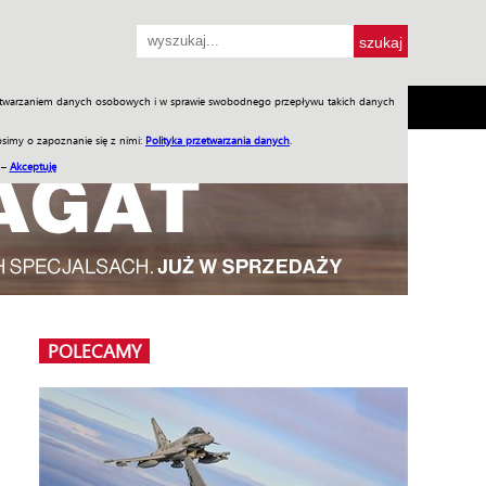
przetwarzaniem danych osobowych i w sprawie swobodnego przepływu takich danych
SH
SKLEP
Jednodniówki
Praca w WIW
simy o zapoznanie się z nimi:
Polityka przetwarzania danych
.
 –
Akceptuję
POLECAMY