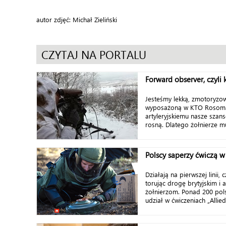
autor zdjęć: Michał Zieliński
CZYTAJ NA PORTALU
Forward observer, czyli 
Jesteśmy lekką, zmotoryz
wyposażoną w KTO Rosomak
artyleryjskiemu nasze szans
rosną. Dlatego żołnierze mu
Polscy saperzy ćwiczą w
Działają na pierwszej linii
torując drogę brytyjskim i
żołnierzom. Ponad 200 pol
udział w ćwiczeniach „Allied