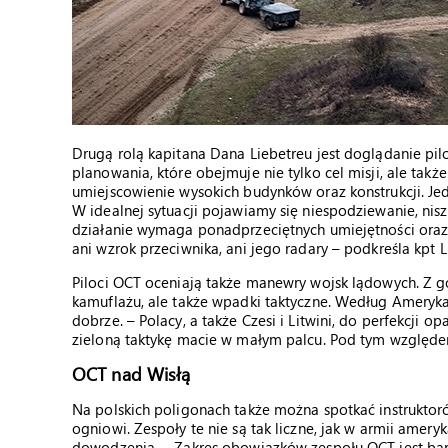
Drugą rolą kapitana Dana Liebetreu jest doglądanie pi
planowania, które obejmuje nie tylko cel misji, ale takż
umiejscowienie wysokich budynków oraz konstrukcji. Jed
W idealnej sytuacji pojawiamy się niespodziewanie, nis
działanie wymaga ponadprzeciętnych umiejętności oraz p
ani wzrok przeciwnika, ani jego radary – podkreśla kpt L
Piloci OCT oceniają także manewry wojsk lądowych. Z gó
kamuflażu, ale także wpadki taktyczne. Według Amerykan
dobrze. – Polacy, a także Czesi i Litwini, do perfekcji op
zieloną taktykę macie w małym palcu. Pod tym względe
OCT nad Wisłą
Na polskich poligonach także można spotkać instruktoró
ogniowi. Zespoły te nie są tak liczne, jak w armii amery
dowodzenia. – Zakres obowiązków zespołu OCT jest bard