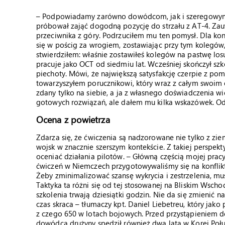
– Podpowiadamy zarówno dowódcom, jak i szeregowym 
próbował zająć dogodną pozycję do strzału z AT-4. Za
przeciwnika z góry. Podrzuciłem mu ten pomysł. Dla kon
się w pościg za wrogiem, zostawiając przy tym kolegów,
stwierdziłem: właśnie zostawiłeś kolegów na pastwę losu 
pracuje jako OCT od siedmiu lat. Wcześniej skończył szko
piechoty. Mówi, że największą satysfakcję czerpie z po
towarzyszyłem porucznikowi, który wraz z całym swoim od
zdany tylko na siebie, a ja z własnego doświadczenia 
gotowych rozwiązań, ale dałem mu kilka wskazówek. Odna
Ocena z powietrza
Zdarza się, że ćwiczenia są nadzorowane nie tylko z zi
wojsk w znacznie szerszym kontekście. Z takiej perspek
oceniać działania pilotów. – Główną częścią mojej pra
ćwiczeń w Niemczech przygotowywaliśmy się na konflikt 
Żeby zminimalizować szansę wykrycia i zestrzelenia, mus
Taktyka ta różni się od tej stosowanej na Bliskim Wsch
szkolenia trwają dziesiątki godzin. Nie da się zmienić 
czas skraca – tłumaczy kpt. Daniel Liebetreu, który jak
z czego 650 w lotach bojowych. Przed przystąpieniem d
dowódca drużyny spędził również dwa lata w Korei Poł