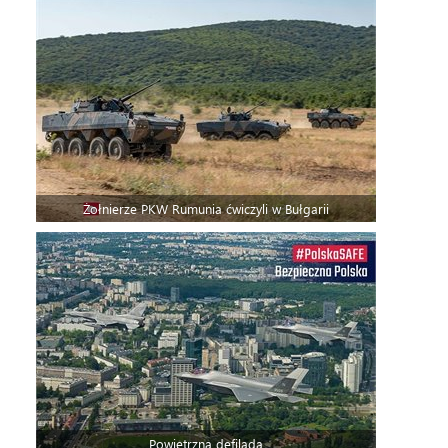
Żołnierze PKW Rumunia ćwiczyli w Bułgarii
Powietrzna defilada