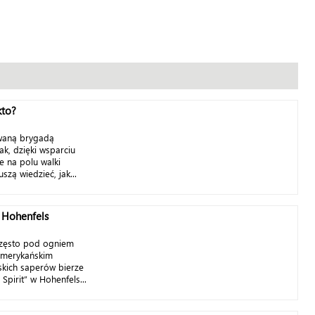
kto?
owaną brygadą
, dzięki wsparciu
e na polu walki
szą wiedzieć, jak...
 Hohenfels
, często pod ogniem
 amerykańskim
skich saperów bierze
 Spirit” w Hohenfels...