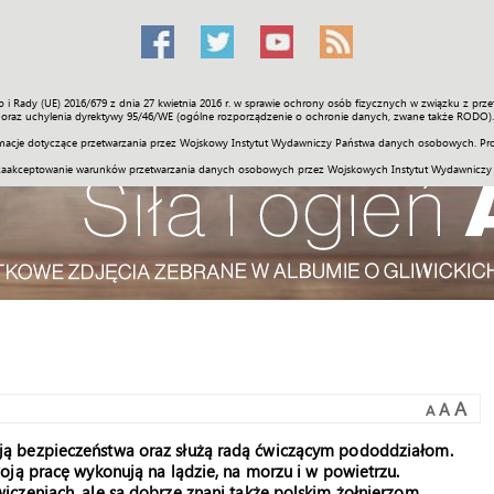
o i Rady (UE) 2016/679 z dnia 27 kwietnia 2016 r. w sprawie ochrony osób fizycznych w związku z 
Świat
Społeczność
Sport
Historia
Galerie
Wideo
ENGLI
oraz uchylenia dyrektywy 95/46/WE (ogólne rozporządzenie o ochronie danych, zwane także RODO).
acje dotyczące przetwarzania przez Wojskowy Instytut Wydawniczy Państwa danych osobowych. Pro
zaakceptowanie warunków przetwarzania danych osobowych przez Wojskowych Instytut Wydawniczy
A
A
A
ą bezpieczeństwa oraz służą radą ćwiczącym pododdziałom.
oją pracę wykonują na lądzie, na morzu i w powietrzu.
czeniach, ale są dobrze znani także polskim żołnierzom.