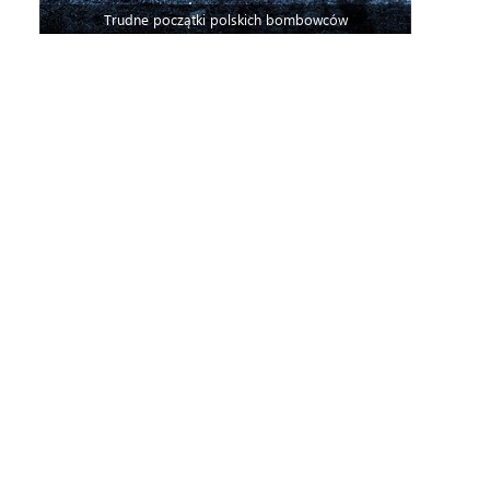
Trudne początki polskich bombowców