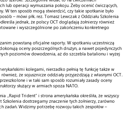
ych lub operacji wymuszania pokoju. Żeby ocenić ćwiczących,
ny. W ten sposób mogą stwierdzić, czy takie spotkanie było
osób – mówi płk. rez. Tomasz Lewczak z Oddziału Szkolenia
kreśla jednak, że polscy OCT doglądają żołnierzy również
notowane i wyszczególnione po zakończeniu konkretnego
 zanim powstaną oficjalne raporty. W spotkaniu uczestniczą
T dokonują oceny poszczególnych drużyn, a nawet pojedynczych
jnych poziomów dowodzenia, aż do szczebla batalionu i wyżej
merykańskimi kolegami, nierzadko pełnią tę funkcję także w
 również, że sojusznicze oddziały przyjeżdżają z własnymi OCT.
e przeszkolone i w taki sam sposób rozumiały zasady oceny
struktorzy służący w armiach spoza NATO.
 „Rapid Trident” i strona amerykańska określiła, że wszyscy
at Szkolenia dostrzegamy znaczenie tych żołnierzy, zarówno
ych zadań. Widzimy potrzebę rozwoju takich zespołów –