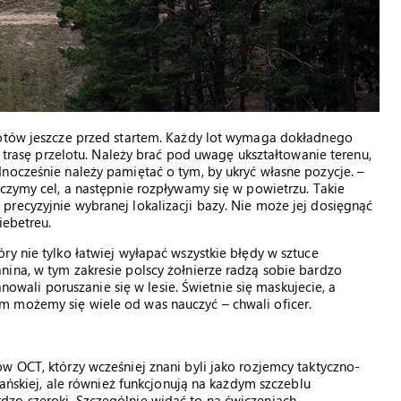
lotów jeszcze przed startem. Każdy lot wymaga dokładnego
e trasę przelotu. Należy brać pod uwagę ukształtowanie terenu,
nocześnie należy pamiętać o tym, by ukryć własne pozycje. –
zczymy cel, a następnie rozpływamy się w powietrzu. Takie
recyzyjnie wybranej lokalizacji bazy. Nie może jej dosięgnąć
iebetreu.
ry nie tylko łatwiej wyłapać wszystkie błędy w sztuce
ina, w tym zakresie polscy żołnierze radzą sobie bardzo
anowali poruszanie się w lesie. Świetnie się maskujecie, a
m możemy się wiele od was nauczyć – chwali oficer.
w OCT, którzy wcześniej znani byli jako rozjemcy taktyczno-
kańskiej, ale również funkcjonują na każdym szczeblu
zo szeroki. Szczególnie widać to na ćwiczeniach