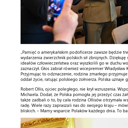
„Pamięć o amerykańskim podoficerze zawsze będzie trwa
wydarzenia zwierzchnik polskich sił zbrojnych. Dziękuję
ideałów człowieczeństwa oraz wyszkolili go w duchu woj
zaznaczył. Głos zabrał również wicepremier Władysław K
Przyjmując to odznaczenie, rodzina zmarłego przyjmuje
oddał życie, ratując polskiego żołnierza. Polska uznaje
Robert Ollis, ojciec poległego, nie krył wzruszenia. Wspo
Michaela. Dodał, że Polska pomogła jej przeżyć czas żało
także zadbali o to, by cała rodzina Ollisów otrzymała w
radę. Wiele razy zapraszali nas do swojego kraju – mówił
bliskich. – Mamy wsparcie Polaków każdego dnia. To bar