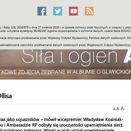
o i Rady (UE) 2016/679 z dnia 27 kwietnia 2016 r. w sprawie ochrony osób fizycznych w związku z 
Świat
Społeczność
Sport
Historia
Galerie
Wideo
ENGLI
oraz uchylenia dyrektywy 95/46/WE (ogólne rozporządzenie o ochronie danych, zwane także RODO).
acje dotyczące przetwarzania przez Wojskowy Instytut Wydawniczy Państwa danych osobowych. Pro
zaakceptowanie warunków przetwarzania danych osobowych przez Wojskowych Instytut Wydawniczy
lisa
A
A
A
 nas jako sojuszników – mówił wicepremier Władysław Kosiniak-
i Ambasadzie RP odbyły się uroczystości upamiętnienia sierż.
ił polskiego żołnierza. Wzięli w nich udział przedstawiciele