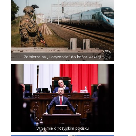
Żołnierze na „Horyzoncie” do końca wakacji
W Sejmie o rosyjskim pocisku