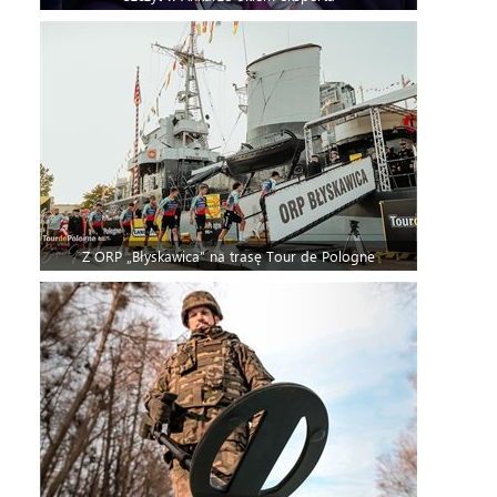
Z ORP „Błyskawica” na trasę Tour de Pologne