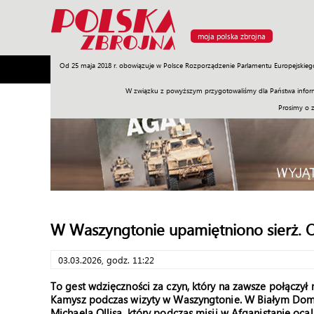
moja polska zbrojna
Od 25 maja 2018 r. obowiązuje w Polsce Rozporządzenie Parlamentu Europejskieg
Armia
Poligon
Sprzęt
Misje
Polityka
Prawo
W związku z powyższym przygotowaliśmy dla Państwa inform
Prosimy o 
W Waszyngtonie upamiętniono sierż. Ol
03.03.2026, godz. 11:22
To gest wdzięczności za czyn, który na zawsze połączył
Kamysz podczas wizyty w Waszyngtonie. W Białym Domu 
Michaela Ollisa, który podczas misji w Afganistanie ocal