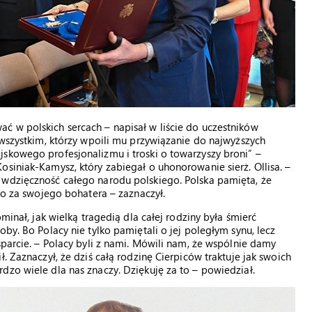
ć w polskich sercach – napisał w liście do uczestników
 wszystkim, którzy wpoili mu przywiązanie do najwyższych
skowego profesjonalizmu i troski o towarzyszy broni” –
osiniak-Kamysz, który zabiegał o uhonorowanie sierż. Ollisa. –
 wdzięczność całego narodu polskiego. Polska pamięta, że
 go za swojego bohatera – zaznaczył.
minał, jak wielką tragedią dla całej rodziny była śmierć
by. Bo Polacy nie tylko pamiętali o jej poległym synu, lecz
sparcie. – Polacy byli z nami. Mówili nam, że wspólnie damy
. Zaznaczył, że dziś całą rodzinę Cierpiców traktuje jak swoich
dzo wiele dla nas znaczy. Dziękuję za to – powiedział.