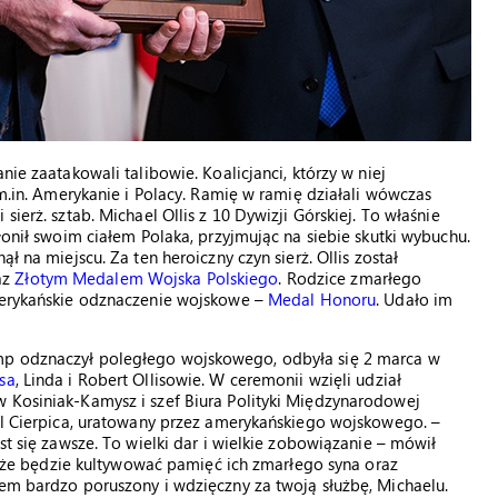
nie zaatakowali talibowie. Koalicjanci, którzy w niej
 m.in. Amerykanie i Polacy. Ramię w ramię działali wówczas
ierż. sztab. Michael Ollis z 10 Dywizji Górskiej. To właśnie
łonił swoim ciałem Polaka, przyjmując na siebie skutki wybuchu.
ł na miejscu. Za ten heroiczny czyn sierż. Ollis został
az
Złotym Medalem Wojska Polskiego
. Rodzice zmarłego
amerykańskie odznaczenie wojskowe –
Medal Honoru
. Udało im
mp odznaczył poległego wojskowego, odbyła się 2 marca w
isa
, Linda i Robert Ollisowie. W ceremonii wzięli udział
w Kosiniak-Kamysz i szef Biura Polityki Międzynarodowej
rol Cierpica, uratowany przez amerykańskiego wojskowego. –
st się zawsze. To wielki dar i wielkie zobowiązanie – mówił
sa, że będzie kultywować pamięć ich zmarłego syna oraz
tem bardzo poruszony i wdzięczny za twoją służbę, Michaelu.