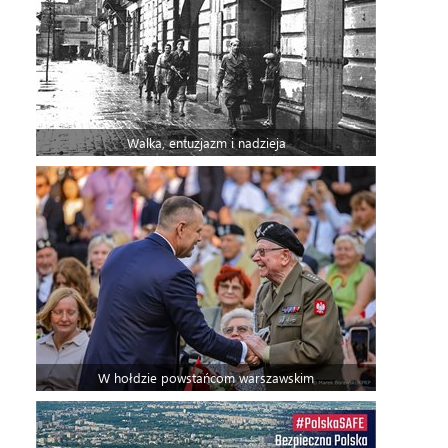
Walka, entuzjazm i nadzieja
W hołdzie powstańcom warszawskim