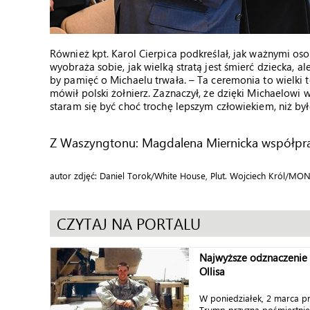
Również kpt. Karol Cierpica podkreślał, jak ważnymi osob
wyobraża sobie, jak wielką stratą jest śmierć dziecka, ale 
by pamięć o Michaelu trwała. – Ta ceremonia to wielki 
mówił polski żołnierz. Zaznaczył, że dzięki Michaelowi 
staram się być choć trochę lepszym człowiekiem, niż byłe
Z Waszyngtonu: Magdalena Miernicka współpra
autor zdjęć: Daniel Torok/White House, Plut. Wojciech Król/MO
CZYTAJ NA PORTALU
Najwyższe odznaczenie 
Ollisa
W poniedziałek, 2 marca p
Trump przyzna pośmiertnie