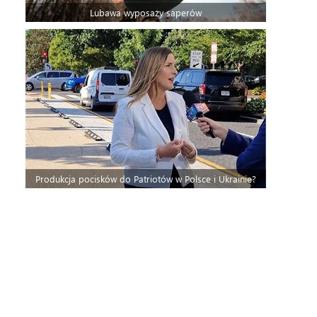
Lubawa wyposaży saperów
Produkcja pocisków do Patriotów w Polsce i Ukrainie?