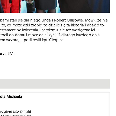
ami stali się dla niego Linda i Robert Ollisowie. Mówił, że nie
to, co może dziś zrobić, to dzielić się tą historią i dbać o to,
testament poświęcenia i heroizmu, ale też wdzięczności –
wrócił do domu i może dalej żyć. – I dlatego każdego dnia
m wczoraj – podkreślił kpt. Cierpica.
ca: JM
N
dla Michaela
rezydent USA Donald
 Medal Honoru sierż.