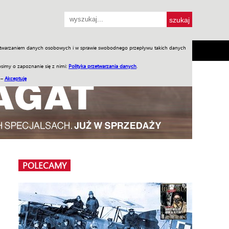
przetwarzaniem danych osobowych i w sprawie swobodnego przepływu takich danych
SH
SKLEP
Jednodniówki
Praca w WIW
simy o zapoznanie się z nimi:
Polityka przetwarzania danych
.
 –
Akceptuję
POLECAMY