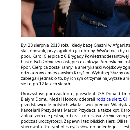
Był 28 sierpnia 2013 roku, kiedy bazę Ghazni w Afganista
stacjonowali, przystąpili do jej obrony. Wśród nich byli
ppor. Karol Cierpica z 6 Brygady Powietrznodesantowej i s
blisko tych żołnierzy nastąpiła eksplozja. Amerykanin os
Ppor. Cierpica został ranny, a amerykański wojskowy zginą
odznaczony amerykańskim Krzyżem Wybitnej Służby or
zabiegali jednak o to, by ich syn otrzymał najwyższe 
się to po 12 latach starań.
Uroczystość, podczas której prezydent USA Donald Tru
Białym Domu. Medal Honoru odebrali
rodzice sierż. Oll
przedstawiciele polskich władz – wicepremier Władysła
Kancelarii Prezydenta Marcin Przydacz, a także kpt. Ka
Żołnierzem nie jest się od czasu do czasu. Żołnierzem je
podczas uroczystości. Zapewnił też bliskich sierż. Olli
skierował kilka symbolicznych słów do poległego. – Jes