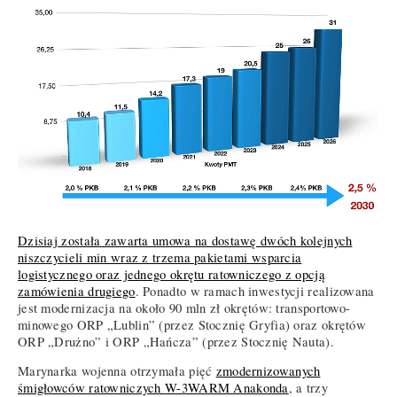
Dzisiaj została zawarta umowa na dostawę dwóch kolejnych
niszczycieli min wraz z trzema pakietami wsparcia
logistycznego oraz jednego okrętu ratowniczego z opcją
zamówienia drugiego
. Ponadto w ramach inwestycji realizowana
jest modernizacja na około 90 mln zł okrętów: transportowo-
minowego ORP „Lublin” (przez Stocznię Gryfia) oraz okrętów
ORP „Drużno” i ORP „Hańcza” (przez Stocznię Nauta).
Marynarka wojenna otrzymała pięć
zmodernizowanych
śmigłowców ratowniczych W-3WARM Anakonda
, a trzy