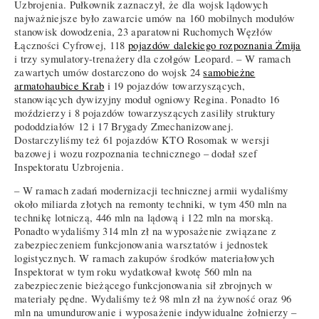
Uzbrojenia. Pułkownik zaznaczył, że dla wojsk lądowych
najważniejsze było zawarcie umów na 160 mobilnych modułów
stanowisk dowodzenia, 23 aparatowni Ruchomych Węzłów
Łączności Cyfrowej, 118
pojazdów dalekiego rozpoznania Żmija
i trzy symulatory-trenażery dla czołgów Leopard. – W ramach
zawartych umów dostarczono do wojsk 24
samobieżne
armatohaubice Krab
i 19 pojazdów towarzyszących,
stanowiących dywizyjny moduł ogniowy Regina. Ponadto 16
moździerzy i 8 pojazdów towarzyszących zasiliły struktury
pododdziałów 12 i 17 Brygady Zmechanizowanej.
Dostarczyliśmy też 61 pojazdów KTO Rosomak w wersji
bazowej i wozu rozpoznania technicznego – dodał szef
Inspektoratu Uzbrojenia.
– W ramach zadań modernizacji technicznej armii wydaliśmy
około miliarda złotych na remonty techniki, w tym 450 mln na
technikę lotniczą, 446 mln na lądową i 122 mln na morską.
Ponadto wydaliśmy 314 mln zł na wyposażenie związane z
zabezpieczeniem funkcjonowania warsztatów i jednostek
logistycznych. W ramach zakupów środków materiałowych
Inspektorat w tym roku wydatkował kwotę 560 mln na
zabezpieczenie bieżącego funkcjonowania sił zbrojnych w
materiały pędne. Wydaliśmy też 98 mln zł na żywność oraz 96
mln na umundurowanie i wyposażenie indywidualne żołnierzy –