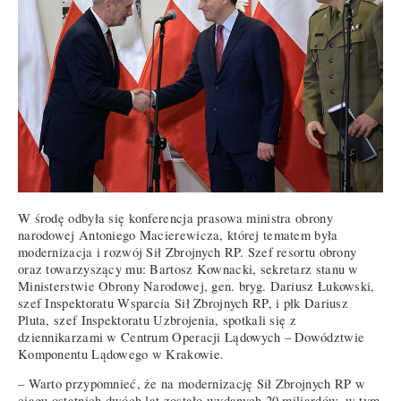
W środę odbyła się konferencja prasowa ministra obrony
narodowej Antoniego Macierewicza, której tematem była
modernizacja i rozwój Sił Zbrojnych RP. Szef resortu obrony
oraz towarzyszący mu: Bartosz Kownacki, sekretarz stanu w
Ministerstwie Obrony Narodowej, gen. bryg. Dariusz Łukowski,
szef Inspektoratu Wsparcia Sił Zbrojnych RP, i płk Dariusz
Pluta, szef Inspektoratu Uzbrojenia, spotkali się z
dziennikarzami w Centrum Operacji Lądowych – Dowództwie
Komponentu Lądowego w Krakowie.
– Warto przypomnieć, że na modernizację Sił Zbrojnych RP w
ciągu ostatnich dwóch lat zostało wydanych 20 miliardów, w tym