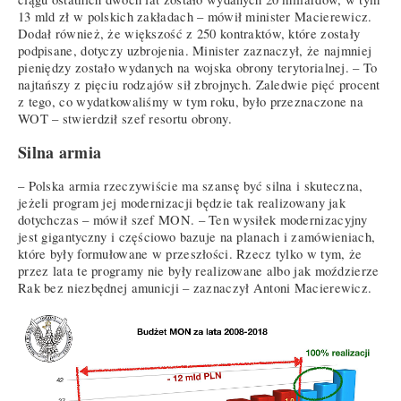
13 mld zł w polskich zakładach – mówił minister Macierewicz.
Dodał również, że większość z 250 kontraktów, które zostały
podpisane, dotyczy uzbrojenia. Minister zaznaczył, że najmniej
pieniędzy zostało wydanych na wojska obrony terytorialnej. – To
najtańszy z pięciu rodzajów sił zbrojnych. Zaledwie pięć procent
z tego, co wydatkowaliśmy w tym roku, było przeznaczone na
WOT – stwierdził szef resortu obrony.
Silna armia
– Polska armia rzeczywiście ma szansę być silna i skuteczna,
jeżeli program jej modernizacji będzie tak realizowany jak
dotychczas – mówił szef MON. – Ten wysiłek modernizacyjny
jest gigantyczny i częściowo bazuje na planach i zamówieniach,
które były formułowane w przeszłości. Rzecz tylko w tym, że
przez lata te programy nie były realizowane albo jak moździerze
Rak bez niezbędnej amunicji – zaznaczył Antoni Macierewicz.