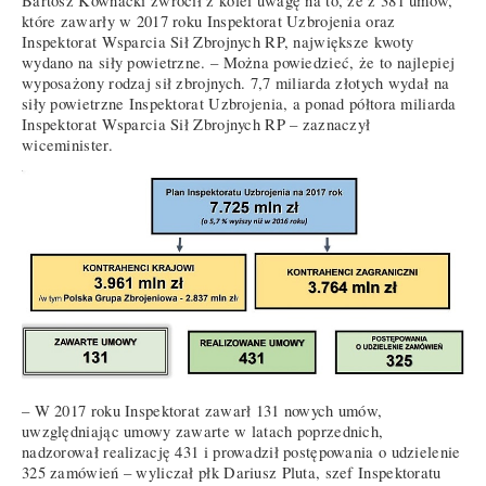
Bartosz Kownacki zwrócił z kolei uwagę na to, że z 381 umów,
które zawarły w 2017 roku Inspektorat Uzbrojenia oraz
Inspektorat Wsparcia Sił Zbrojnych RP, największe kwoty
wydano na siły powietrzne. – Można powiedzieć, że to najlepiej
wyposażony rodzaj sił zbrojnych. 7,7 miliarda złotych wydał na
siły powietrzne Inspektorat Uzbrojenia, a ponad półtora miliarda
Inspektorat Wsparcia Sił Zbrojnych RP – zaznaczył
wiceminister.
– W 2017 roku Inspektorat zawarł 131 nowych umów,
uwzględniając umowy zawarte w latach poprzednich,
nadzorował realizację 431 i prowadził postępowania o udzielenie
325 zamówień – wyliczał płk Dariusz Pluta, szef Inspektoratu