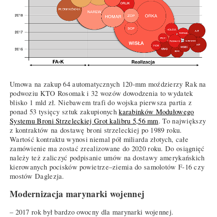
Umowa na zakup 64 automatycznych 120-mm moździerzy Rak na
podwoziu KTO Rosomak i 32 wozów dowodzenia to wydatek
blisko 1 mld zł. Niebawem trafi do wojska pierwsza partia z
ponad 53 tysięcy sztuk zakupionych
karabinków Modułowego
Systemu Broni Strzeleckiej Grot kalibru 5,56 mm
. To największy
z kontraktów na dostawę broni strzeleckiej po 1989 roku.
Wartość kontraktu wynosi niemal pół miliarda złotych, całe
zamówienie ma zostać zrealizowane do 2020 roku. Do osiągnięć
należy też zaliczyć podpisanie umów na dostawy amerykańskich
kierowanych pocisków powietrze–ziemia do samolotów F-16 czy
mostów Daglezja.
Modernizacja marynarki wojennej
– 2017 rok był bardzo owocny dla marynarki wojennej.