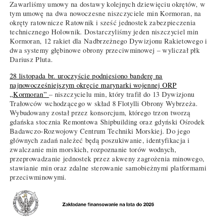
Zawarliśmy umowy na dostawy kolejnych dziewięciu okrętów, w
tym umowę na dwa nowoczesne niszczyciele min Kormoran, na
okręty ratownicze Ratownik i sześć jednostek zabezpieczenia
technicznego Holownik. Dostarczyliśmy jeden niszczyciel min
Kormoran, 12 rakiet dla Nadbrzeżnego Dywizjonu Rakietowego i
dwa systemy głębinowe obrony przeciwminowej – wyliczał płk
Dariusz Pluta.
28 listopada br. uroczyście podniesiono banderę na
najnowocześniejszym okręcie marynarki wojennej ORP
„Kormoran”
– niszczycielu min, który trafił do 13 Dywizjonu
Trałowców wchodzącego w skład 8 Flotylli Obrony Wybrzeża.
Wybudowany został przez konsorcjum, którego trzon tworzą
gdańska stocznia Remontowa Shipbuilding oraz gdyński Ośrodek
Badawczo-Rozwojowy Centrum Techniki Morskiej. Do jego
głównych zadań należeć będą poszukiwanie, identyfikacja i
zwalczanie min morskich, rozpoznanie torów wodnych,
przeprowadzanie jednostek przez akweny zagrożenia minowego,
stawianie min oraz zdalne sterowanie samobieżnymi platformami
przeciwminowymi.