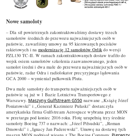
Nowe samoloty
– Dla sił powietrznych zakontraktowaliśmy dostawy trzech
samolotów średnich do przewozu najważniejszych osób w
państwie, zawarliśmy umowy na 95 kierowanych pocisków
rakietowych i na
modernizację 12 samolotów Orlik
do wersji
PZL130 TC-II. W ramach zakontraktowanych dostaw trafiło do
wojsk osiem samolotów szkolenia zaawansowanego, jeden
samolot średni i dwa małe do przewozu najważniejszych osób w
państwie, radar Odra i radiolokator precyzyjnego lądowania
GCA 2000 – wymieniał pułkownik Pluta.
Dwa małe samoloty do transportu najważniejszych osób w
państwie są już w 1 Bazie Lotnictwa Transportowego z
Warszawy.
Maszyny Gulfstream G550
nazwane „Książę Józef
Poniatowski” i „Generał Kazimierz Pułaski” dostarczyła
amerykańska firma Gulfstream Aerospace wybrana przez MON
w przetargu pod koniec 2016 roku. Flotę uzupełnią trzy średnie
samoloty Boeing 737 o nazwach: „Józef Piłsudski”, „Roman
Dmowski” i „Ignacy Jan Paderewski”. Umowę na dostawę tych
maszyn MON podpisał wiosną z The Boeing Company.
Pierwszy