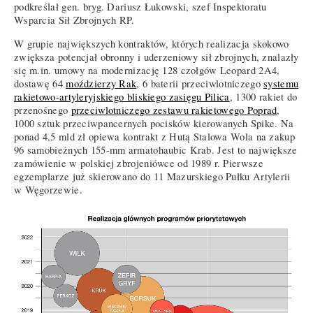
podkreślał gen. bryg. Dariusz Łukowski, szef Inspektoratu
Wsparcia Sił Zbrojnych RP.
W grupie największych kontraktów, których realizacja skokowo
zwiększa potencjał obronny i uderzeniowy sił zbrojnych, znalazły
się m.in. umowy na modernizację 128 czołgów Leopard 2A4,
dostawę 64
moździerzy Rak
, 6 baterii przeciwlotniczego
systemu
rakietowo-artyleryjskiego bliskiego zasięgu Pilica
, 1300 rakiet do
przenośnego
przeciwlotniczego zestawu rakietowego Poprad
,
1000 sztuk przeciwpancernych pocisków kierowanych Spike. Na
ponad 4,5 mld zł opiewa kontrakt z Hutą Stalowa Wola na zakup
96 samobieżnych 155-mm armatohaubic Krab. Jest to największe
zamówienie w polskiej zbrojeniówce od 1989 r. Pierwsze
egzemplarze już skierowano do 11 Mazurskiego Pułku Artylerii
w Węgorzewie.