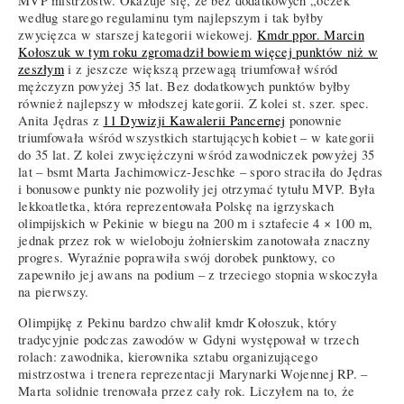
MVP mistrzostw. Okazuje się, że bez dodatkowych „oczek”
według starego regulaminu tym najlepszym i tak byłby
zwycięzca w starszej kategorii wiekowej.
Kmdr ppor. Marcin
Kołoszuk w tym roku zgromadził bowiem więcej punktów niż w
zeszłym
i z jeszcze większą przewagą triumfował wśród
mężczyzn powyżej 35 lat. Bez dodatkowych punktów byłby
również najlepszy w młodszej kategorii. Z kolei st. szer. spec.
Anita Jędras z
11 Dywizji Kawalerii Pancernej
ponownie
triumfowała wśród wszystkich startujących kobiet – w kategorii
do 35 lat. Z kolei zwyciężczyni wśród zawodniczek powyżej 35
lat – bsmt Marta Jachimowicz-Jeschke – sporo straciła do Jędras
i bonusowe punkty nie pozwoliły jej otrzymać tytułu MVP. Była
lekkoatletka, która reprezentowała Polskę na igrzyskach
olimpijskich w Pekinie w biegu na 200 m i sztafecie 4 × 100 m,
jednak przez rok w wieloboju żołnierskim zanotowała znaczny
progres. Wyraźnie poprawiła swój dorobek punktowy, co
zapewniło jej awans na podium – z trzeciego stopnia wskoczyła
na pierwszy.
Olimpijkę z Pekinu bardzo chwalił kmdr Kołoszuk, który
tradycyjnie podczas zawodów w Gdyni występował w trzech
rolach: zawodnika, kierownika sztabu organizującego
mistrzostwa i trenera reprezentacji Marynarki Wojennej RP. –
Marta solidnie trenowała przez cały rok. Liczyłem na to, że