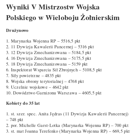
Wyniki V Mistrzostw Wojska
Polskiego w Wieloboju Żołnierskim
Drużynowo
1. Marynarka Wojenna RP – 5516,5 pkt
2. 11 Dywizja Kawalerii Pancernej – 5316 pkt
3. 12 Dywizja Zmechanizowana – 5184,5 pkt
4. 16 Dywizja Zmechanizowana – 5175,5 pkt
5. 18 Dywizja Zmechanizowana – 5159 pkt
6. Inspektorat Wsparcia Sił Zbrojnych – 5108,5 pkt
7. Siły powietrzne – 4835 pkt
8. Wojska obrony terytorialnej – 4768 pkt
9. Uczelnie wojskowe – 4642 pkt
10. Dowództwo Garnizonu Warszawa – 4605,5 pkt
Kobiety do 35 lat
1. st. szer. spec. Anita Jędras (11 Dywizja Kawalerii Pancernej)
– 748 pkt
2. por. Michelle Garst-Lotka (Marynarka Wojenna RP) – 700 pkt
3. st. mat Joanna Terefenko (Marynarka Wojenna RP) – 669,5 pkt