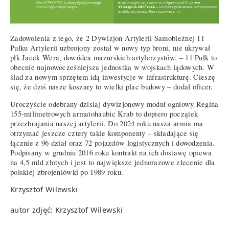
Zadowolenia z tego, że 2 Dywizjon Artylerii Samobieżnej 11
Pułku Artylerii uzbrojony został w nowy typ broni, nie ukrywał
płk Jacek Wera, dowódca mazurskich artylerzystów. – 11 Pułk to
obecnie najnowocześniejsza jednostka w wojskach lądowych. W
ślad za nowym sprzętem idą inwestycje w infrastrukturę. Cieszę
się, że dziś nasze koszary to wielki plac budowy – dodał oficer.
Uroczyście odebrany dzisiaj dywizjonowy moduł ogniowy Regina
155-milimetrowych armatohaubic Krab to dopiero początek
przezbrajania naszej artylerii. Do 2024 roku nasza armia ma
otrzymać jeszcze cztery takie komponenty – składające się
łącznie z 96 dział oraz 72 pojazdów logistycznych i dowodzenia.
Podpisany w grudniu 2016 roku kontrakt na ich dostawę opiewa
na 4,5 mld złotych i jest to największe jednorazowe zlecenie dla
polskiej zbrojeniówki po 1989 roku.
Krzysztof Wilewski
autor zdjęć: Krzysztof Wilewski