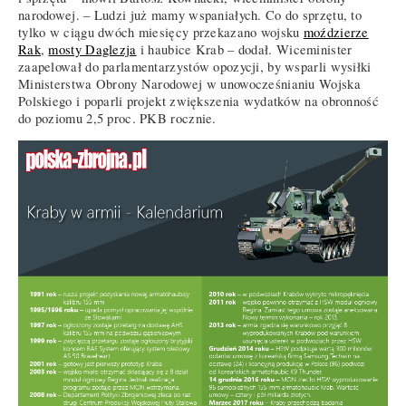
narodowej. – Ludzi już mamy wspaniałych. Co do sprzętu, to
tylko w ciągu dwóch miesięcy przekazano wojsku
moździerze
Rak
,
mosty Daglezja
i haubice Krab – dodał. Wiceminister
zaapelował do parlamentarzystów opozycji, by wsparli wysiłki
Ministerstwa Obrony Narodowej w unowocześnianiu Wojska
Polskiego i poparli projekt zwiększenia wydatków na obronność
do poziomu 2,5 proc. PKB rocznie.