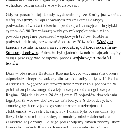
wchodzić osiem dział i wozy logistyczne.
Gdy na początku tej dekady wydawało się, że Kraby już wkrótce
trafią do służby, w opracowanych przez Bumar Łabędy
podwoziach (wieża to bowiem produkcja licencyjna – brytyjski
system AS 90 Braveheart) wykryto mikropęknięcia i z ich
powodu sprzęt nie przeszedł wojskowych testów. Problem
podwozi udało się rozwiązać dopiero w 2014 roku.
Wtedy to
kupiona została licencja na ich produkcję od koreańskiej firmy
Samsung Techwin
. Potrzeba było jednak dwóch kolejnych lat, by
działa przeszły wieloetapowy proces
wojskowych badań i
testów
.
Dziś w obecności Bartosza Kownackiego, wiceministra obrony
odpowiedzialnego za zakupy dla wojska, odbyła się w 11 Pułku
Artylerii w Węgorzewie uroczystość przekazania jednostce w
pełni ukompletowanego dywizjonowego modułu ogniowego
Regina. Składa się on z 24 dział oraz 17 pojazdów dowodzenia i
logistyki (3 wozów dostawczo-sztabowych, 8 dowódczych, 6
amunicyjnych oraz jednego wozu remontu uzbrojenia i
elektroniki). – Jeżeli chcemy, aby Polska była bezpieczna, by
liczyli się z nami sojusznicy, to musimy mieć zdolności do
samodzielnej obrony. Do tego potrzebujemy dwóch rzeczy: ludzi
i sprzętu – mówił Bartosz Kownacki, wiceminister obrony