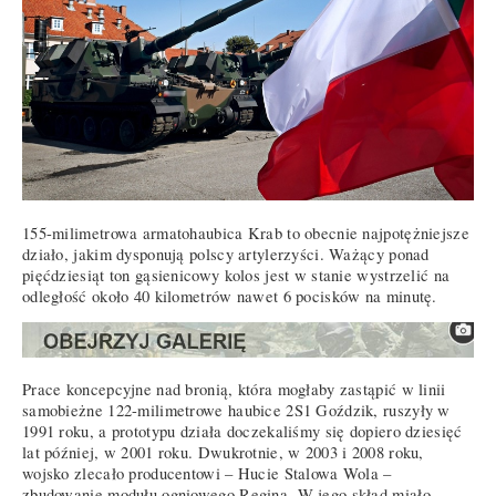
155-milimetrowa armatohaubica Krab to obecnie najpotężniejsze
działo, jakim dysponują polscy artylerzyści. Ważący ponad
pięćdziesiąt ton gąsienicowy kolos jest w stanie wystrzelić na
odległość około 40 kilometrów nawet 6 pocisków na minutę.
Prace koncepcyjne nad bronią, która mogłaby zastąpić w linii
samobieżne 122-milimetrowe haubice 2S1 Goździk, ruszyły w
1991 roku, a prototypu działa doczekaliśmy się dopiero dziesięć
lat później, w 2001 roku. Dwukrotnie, w 2003 i 2008 roku,
wojsko zlecało producentowi – Hucie Stalowa Wola –
zbudowanie modułu ogniowego Regina. W jego skład miało