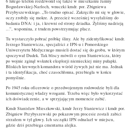
6 lutego telefon rozdzwonił się także w mieszkaniu Janiny
Bogusławskiej-Narloch, wnuczki kmdr. por. Zbigniewa
Przybyszewskiego. „To trudno opisać. Zakręciło mi się w głowie,
oczy zrobiły się mokre. A przecież wcześniej wysyłaliśmy do
badania DNA: i ja, i krewni od strony dziadka. Żyliśmy nadzieją
...”, wspomina, z trudem powstrzymując płacz.
Tu wystarczyło pobrać próbkę śliny. Ale by zidentyfikować kmdr.
Jerzego Staniewicza, specjaliści z IPN-u i Pomorskiego
Uniwersytetu Medycznego musieli dostać się do grobu, w którym
spoczywał Dudek. Tak bliscy mówili o synu Staniewicza, który
po wojnie zginął wskutek eksplozji niemieckiej miny pułapki.
Bliskich krewnych komandora wśród żywych już nie ma. Jednak
i ta identyfikacja, choć czasochłonna, przebiegła w końcu
pomyślnie.
Po 1945 roku oficerowie o przedwojennym rodowodzie byli dla
komunistycznej władzy wrogami. Trzeba więc było wykorzystać
ich doświadczenie, a w sprzyjającym momencie zabić.
Kmdr Stanisław Mieszkowski, kmdr Jerzy Staniewicz i kmdr por.
Zbigniew Przybyszewski po pokazowym procesie zostali zabici
strzałem w tył głowy. Ich szczątki IPN odnalazł w miejscu,
gdzie dziś przebiega cmentarna alejka.