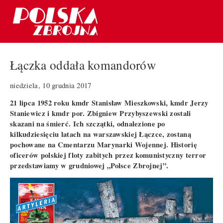
Łączka oddała komandorów
niedziela, 10 grudnia 2017
21 lipca 1952 roku kmdr Stanisław Mieszkowski, kmdr Jerzy
Staniewicz i kmdr por. Zbigniew Przybyszewski zostali
skazani na śmierć. Ich szczątki, odnalezione po
kilkudziesięciu latach na warszawskiej Łączce, zostaną
pochowane na Cmentarzu Marynarki Wojennej. Historię
oficerów polskiej floty zabitych przez komunistyczny terror
przedstawiamy w grudniowej „Polsce Zbrojnej”.