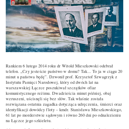
Rankiem 6 lutego 2014 roku dr Witold Mieszkowski odebrał
telefon. „Czy jesteście państwo w domu? Tak... To ja w ciągu 20
minut u państwa będę”. Dzwonił prof. Krzysztof Szwagrzyk z
Instytutu Pamięci Narodowej, który od dwóch lat na
warszawskiej Łączce poszukiwał szczątków ofiar
komunistycznego reżimu. Dwadzieścia minut później, obaj
wzruszeni, uścisnęli się bez słów. Tak właśnie została
rozwiązana ostatnia zagadka dotycząca udręczenia, śmierci oraz
identyfikacji dowódcy floty – kmdr. Stanisława Mieszkowskiego,
61 lat po morderstwie sądowym i równo 260 dni po odnalezieniu
na Łączce jego szkieletu.