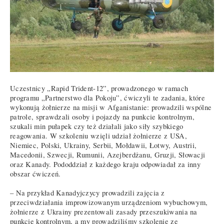
Uczestnicy „Rapid Trident-12”, prowadzonego w ramach
programu „Partnerstwo dla Pokoju”, ćwiczyli te zadania, które
wykonują żołnierze na misji w Afganistanie: prowadzili wspólne
patrole, sprawdzali osoby i pojazdy na punkcie kontrolnym,
szukali min pułapek czy też działali jako siły szybkiego
reagowania. W szkoleniu wzięli udział żołnierze z USA,
Niemiec, Polski, Ukrainy, Serbii, Mołdawii, Łotwy, Austrii,
Macedonii, Szwecji, Rumunii, Azejberdżanu, Gruzji, Słowacji
oraz Kanady. Pododdział z każdego kraju odpowiadał za inny
obszar ćwiczeń.
– Na przykład Kanadyjczycy prowadzili zajęcia z
przeciwdziałania improwizowanym urządzeniom wybuchowym,
żołnierze z Ukrainy prezentowali zasady przeszukiwania na
punkcie kontrolnym, a my prowadziliśmy szkolenie ze