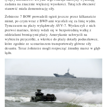
zadania na znacznie większej wysokości. Tutaj ich obecność
stanowić miała demonstrację siły.
Żołnierze 7 BOW prowadzili ogień jeszcze przez kilkanaście
minut, po czym wraz z BWP-ami wycofali się za linię wydm.
Tymczasem na plaży wylądowały AVV-7. Wyskoczyli z nich
pierwsi marines, którzy wdali się w bezpośrednią walkę z
oddziałami broniącymi plaży. Amerykanie uchwycili na
wybrzeżu przyczółki, a wkrótce do plaży dotarły poduszkowce,
które zgodnie ze scenariuszem transportowały główne siły
desantu. Teraz żołnierze mogli rozpocząć żmudny marsz w głąb
lądu.