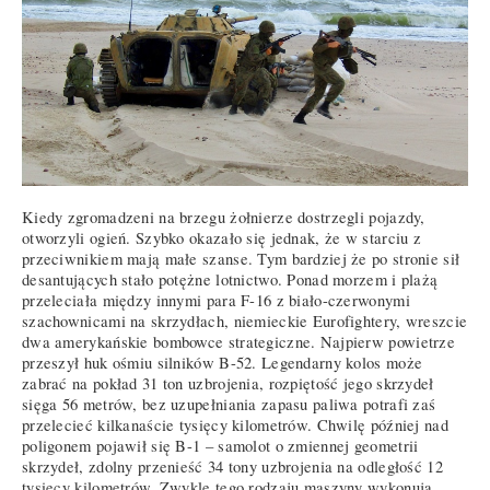
Kiedy zgromadzeni na brzegu żołnierze dostrzegli pojazdy,
otworzyli ogień. Szybko okazało się jednak, że w starciu z
przeciwnikiem mają małe szanse. Tym bardziej że po stronie sił
desantujących stało potężne lotnictwo. Ponad morzem i plażą
przeleciała między innymi para F-16 z biało-czerwonymi
szachownicami na skrzydłach, niemieckie Eurofightery, wreszcie
dwa amerykańskie bombowce strategiczne. Najpierw powietrze
przeszył huk ośmiu silników B-52. Legendarny kolos może
zabrać na pokład 31 ton uzbrojenia, rozpiętość jego skrzydeł
sięga 56 metrów, bez uzupełniania zapasu paliwa potrafi zaś
przelecieć kilkanaście tysięcy kilometrów. Chwilę później nad
poligonem pojawił się B-1 – samolot o zmiennej geometrii
skrzydeł, zdolny przenieść 34 tony uzbrojenia na odległość 12
tysięcy kilometrów. Zwykle tego rodzaju maszyny wykonują