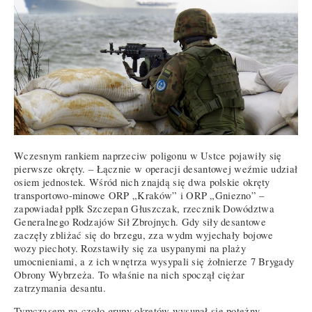
Wczesnym rankiem naprzeciw poligonu w Ustce pojawiły się
pierwsze okręty. – Łącznie w operacji desantowej weźmie udział
osiem jednostek. Wśród nich znajdą się dwa polskie okręty
transportowo-minowe ORP „Kraków” i ORP „Gniezno” –
zapowiadał ppłk Szczepan Głuszczak, rzecznik Dowództwa
Generalnego Rodzajów Sił Zbrojnych. Gdy siły desantowe
zaczęły zbliżać się do brzegu, zza wydm wyjechały bojowe
wozy piechoty. Rozstawiły się za usypanymi na plaży
umocnieniami, a z ich wnętrza wysypali się żołnierze 7 Brygady
Obrony Wybrzeża. To właśnie na nich spoczął ciężar
zatrzymania desantu.
Tymczasem na czoło grupy okrętów wysunął się potężny