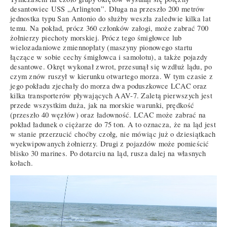
desantowiec USS „Arlington”. Długa na przeszło 200 metrów
jednostka typu San Antonio do służby weszła zaledwie kilka lat
temu. Na pokład, prócz 360 członków załogi, może zabrać 700
żołnierzy piechoty morskiej. Prócz tego śmigłowce lub
wielozadaniowe zmiennopłaty (maszyny pionowego startu
łączące w sobie cechy śmigłowca i samolotu), a także pojazdy
desantowe. Okręt wykonał zwrot, przesunął się wzdłuż lądu, po
czym znów ruszył w kierunku otwartego morza. W tym czasie z
jego pokładu zjechały do morza dwa poduszkowce LCAC oraz
kilka transporterów pływających AAV-7. Zaletą pierwszych jest
przede wszystkim duża, jak na morskie warunki, prędkość
(przeszło 40 węzłów) oraz ładowność. LCAC może zabrać na
pokład ładunek o ciężarze do 75 ton. A to oznacza, że na ląd jest
w stanie przerzucić choćby czołg, nie mówiąc już o dziesiątkach
wyekwipowanych żołnierzy. Drugi z pojazdów może pomieścić
blisko 30 marines. Po dotarciu na ląd, rusza dalej na własnych
kołach.