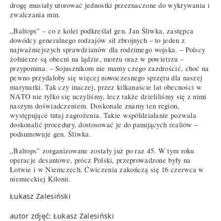
drogę musiały utorować jednostki przeznaczone do wykrywania i
zwalczania min.
„Baltops” – co z kolei podkreślał gen. Jan Śliwka, zastępca
dowódcy generalnego rodzajów sił zbrojnych – to jeden z
najważniejszych sprawdzianów dla rodzimego wojska. – Polscy
żołnierze są obecni na lądzie, morzu oraz w powietrzu –
przypomina. – Sojusznikom nie mamy czego zazdrościć, choć na
pewno przydałoby się więcej nowoczesnego sprzętu dla naszej
marynarki. Tak czy inaczej, przez kilkanaście lat obecności w
NATO nie tylko się uczyliśmy, lecz także dzieliliśmy się z nimi
naszym doświadczeniem. Doskonale znamy ten region,
występujące tutaj zagrożenia. Takie współdziałanie pozwala
doskonalić procedury, dostosować je do panujących realiów –
podsumowuje gen. Śliwka.
„Baltops” zorganizowane zostały już po raz 45. W tym roku
operacje desantowe, prócz Polski, przeprowadzone były na
Łotwie i w Niemczech. Ćwiczenia zakończą się 16 czerwca w
niemieckiej Kilonii.
Łukasz Zalesiński
autor zdjęć: Łukasz Zalesiński