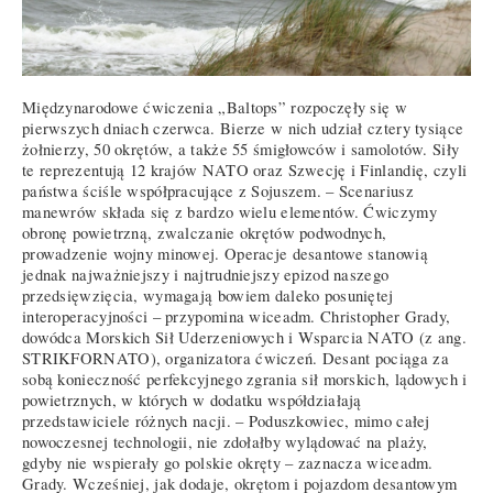
Międzynarodowe ćwiczenia „Baltops” rozpoczęły się w
pierwszych dniach czerwca. Bierze w nich udział cztery tysiące
żołnierzy, 50 okrętów, a także 55 śmigłowców i samolotów. Siły
te reprezentują 12 krajów NATO oraz Szwecję i Finlandię, czyli
państwa ściśle współpracujące z Sojuszem. – Scenariusz
manewrów składa się z bardzo wielu elementów. Ćwiczymy
obronę powietrzną, zwalczanie okrętów podwodnych,
prowadzenie wojny minowej. Operacje desantowe stanowią
jednak najważniejszy i najtrudniejszy epizod naszego
przedsięwzięcia, wymagają bowiem daleko posuniętej
interoperacyjności – przypomina wiceadm. Christopher Grady,
dowódca Morskich Sił Uderzeniowych i Wsparcia NATO (z ang.
STRIKFORNATO), organizatora ćwiczeń. Desant pociąga za
sobą konieczność perfekcyjnego zgrania sił morskich, lądowych i
powietrznych, w których w dodatku współdziałają
przedstawiciele różnych nacji. – Poduszkowiec, mimo całej
nowoczesnej technologii, nie zdołałby wylądować na plaży,
gdyby nie wspierały go polskie okręty – zaznacza wiceadm.
Grady. Wcześniej, jak dodaje, okrętom i pojazdom desantowym