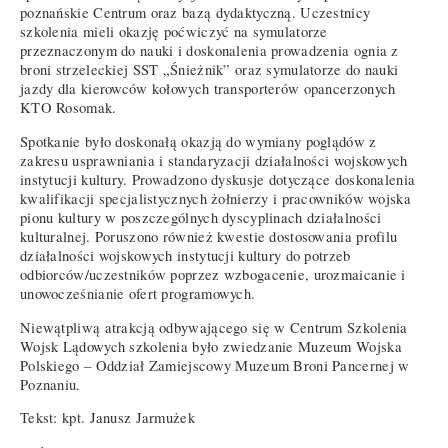
poznańskie Centrum oraz bazą dydaktyczną. Uczestnicy
szkolenia mieli okazję poćwiczyć na symulatorze
przeznaczonym do nauki i doskonalenia prowadzenia ognia z
broni strzeleckiej SST „Śnieżnik” oraz symulatorze do nauki
jazdy dla kierowców kołowych transporterów opancerzonych
KTO Rosomak.
Spotkanie było doskonałą okazją do wymiany poglądów z
zakresu usprawniania i standaryzacji działalności wojskowych
instytucji kultury. Prowadzono dyskusje dotyczące doskonalenia
kwalifikacji specjalistycznych żołnierzy i pracowników wojska
pionu kultury w poszczególnych dyscyplinach działalności
kulturalnej. Poruszono również kwestie dostosowania profilu
działalności wojskowych instytucji kultury do potrzeb
odbiorców/uczestników poprzez wzbogacenie, urozmaicanie i
unowocześnianie ofert programowych.
Niewątpliwą atrakcją odbywającego się w Centrum Szkolenia
Wojsk Lądowych szkolenia było zwiedzanie Muzeum Wojska
Polskiego – Oddział Zamiejscowy Muzeum Broni Pancernej w
Poznaniu.
Tekst: kpt. Janusz Jarmużek