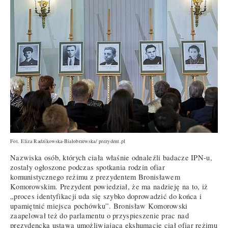
Fot. Eliza Radzikowska-Bialobrzewska/ prezydent.pl
Nazwiska osób, których ciała właśnie odnaleźli badacze IPN-u,
zostały ogłoszone podczas spotkania rodzin ofiar
komunistycznego reżimu z prezydentem Bronisławem
Komorowskim. Prezydent powiedział, że ma nadzieję na to, iż
„proces identyfikacji uda się szybko doprowadzić do końca i
upamiętnić miejsca pochówku”. Bronisław Komorowski
zaapelował też do parlamentu o przyspieszenie prac nad
prezydencką ustawą umożliwiającą ekshumację ciał ofiar reżimu