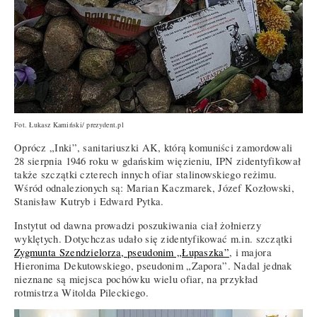
Fot. Łukasz Kamiński/ prezydent.pl
Oprócz „Inki”, sanitariuszki AK, którą komuniści zamordowali
28 sierpnia 1946 roku w gdańskim więzieniu, IPN zidentyfikował
także szczątki czterech innych ofiar stalinowskiego reżimu.
Wśród odnalezionych są: Marian Kaczmarek, Józef Kozłowski,
Stanisław Kutryb i Edward Pytka.
Instytut od dawna prowadzi poszukiwania ciał żołnierzy
wyklętych. Dotychczas udało się zidentyfikować m.in. szczątki
Zygmunta Szendzielorza, pseudonim „Łupaszka”
, i majora
Hieronima Dekutowskiego, pseudonim „Zapora”. Nadal jednak
nieznane są miejsca pochówku wielu ofiar, na przykład
rotmistrza Witolda Pileckiego.