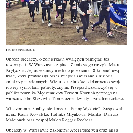
Fot. tropemwilczym.pl
Oprócz biegaczy, o żołnierzach wyklętych pamiętali też
rowerzyści. W Warszawie z placu Zamkowego ruszyła Masa
Krytyczna. Jej uczestnicy mieli do pokonania 18-kilometrową
trasę, która prowadziła przez miejsca związane z historią
żołnierzy niezłomnych. Wielu uczestników udekorowało swoje
rowery symbolami patriotycznymi. Przejazd zakończył się w
pobliżu pomnika Męczenników Terroru Komunistycznego na
warszawskim Służewiu. Tam złożono kwiaty i zapalono znicze.
Wieczorem zaś odbył się koncert „Panny Wyklęte”. Zaśpiewali
m.in.: Kasia Kowalska, Halinka Mlynkowa, Marika, Dariusz
Malejonek oraz zespół Maleo Reggae Rockers.
Obchody w Warszawie zakończył Apel Poległych oraz msza