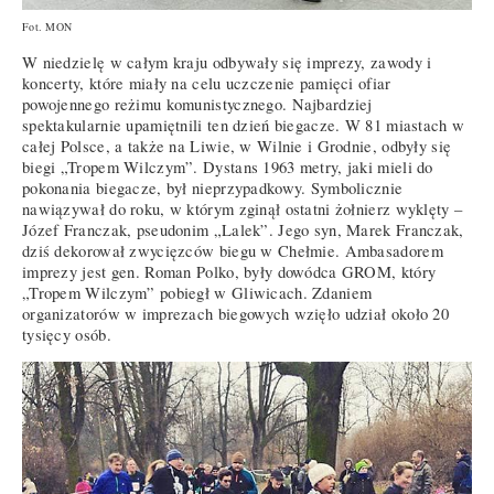
Fot. MON
W niedzielę w całym kraju odbywały się imprezy, zawody i
koncerty, które miały na celu uczczenie pamięci ofiar
powojennego reżimu komunistycznego. Najbardziej
spektakularnie upamiętnili ten dzień biegacze. W 81 miastach w
całej Polsce, a także na Liwie, w Wilnie i Grodnie, odbyły się
biegi „Tropem Wilczym”. Dystans 1963 metry, jaki mieli do
pokonania biegacze, był nieprzypadkowy. Symbolicznie
nawiązywał do roku, w którym zginął ostatni żołnierz wyklęty –
Józef Franczak, pseudonim „Lalek”. Jego syn, Marek Franczak,
dziś dekorował zwycięzców biegu w Chełmie. Ambasadorem
imprezy jest gen. Roman Polko, były dowódca GROM, który
„Tropem Wilczym” pobiegł w Gliwicach. Zdaniem
organizatorów w imprezach biegowych wzięło udział około 20
tysięcy osób.