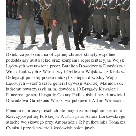
Dzięki zaproszeniu na oficjalnej zbiórce stanęły wspólnie
pododdziały austriackie oraz kompania reprezentacyjna Wojsk
Lądowych wystawiona przez Batalion Dowodzenia Dowództwa
Wojsk Lądowych z Warszawy i Orkiestra Wojskowa z Krakowa.
Delegacji polskiej przewodniczył zastępca dowódcy Wojsk
Lądowych – szef Sztabu generał dywizji Andrzej Malinowski,
któremu towarzyszyli m.in. dowódca 10 Brygady Kawalerii
Pancernej generał brygady Cezary Podlasiński i przedstawiciel
Dowództwa Garnizonu Warszawa pułkownik Adam Wronecki.
Ponadto na uroczystościach nie mogło zabraknąć ambasadora
Rzeczypospolitej Polskiej w Austrii pana Artura Lorkowskiego,
attaché wojskowego przy Ambasadzie RP pułkownika Tomasza
Cymka i przedstawicieli środowisk polonijnych.