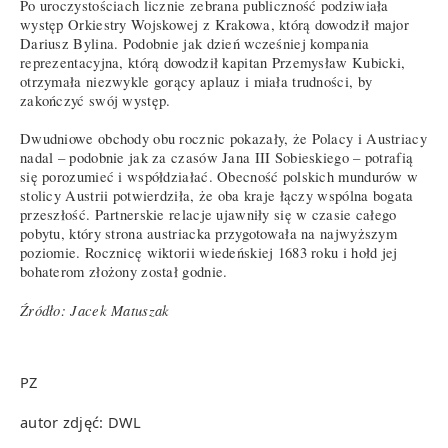
Po uroczystościach licznie zebrana publiczność podziwiała
występ Orkiestry Wojskowej z Krakowa, którą dowodził major
Dariusz Bylina. Podobnie jak dzień wcześniej kompania
reprezentacyjna, którą dowodził kapitan Przemysław Kubicki,
otrzymała niezwykle gorący aplauz i miała trudności, by
zakończyć swój występ.
Dwudniowe obchody obu rocznic pokazały, że Polacy i Austriacy
nadal – podobnie jak za czasów Jana III Sobieskiego – potrafią
się porozumieć i współdziałać. Obecność polskich mundurów w
stolicy Austrii potwierdziła, że oba kraje łączy wspólna bogata
przeszłość. Partnerskie relacje ujawniły się w czasie całego
pobytu, który strona austriacka przygotowała na najwyższym
poziomie. Rocznicę wiktorii wiedeńskiej 1683 roku i hołd jej
bohaterom złożony został godnie.
Źródło: Jacek Matuszak
PZ
autor zdjęć: DWL