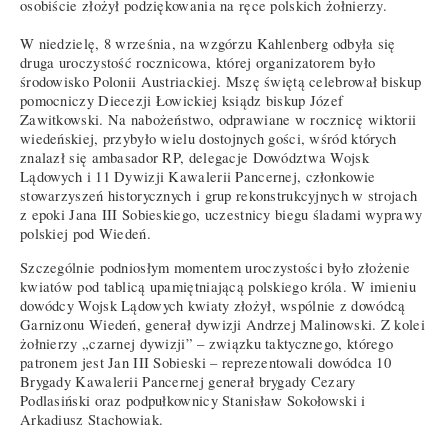
osobiście złożył podziękowania na ręce polskich żołnierzy.
W niedzielę, 8 września, na wzgórzu Kahlenberg odbyła się
druga uroczystość rocznicowa, której organizatorem było
środowisko Polonii Austriackiej. Mszę świętą celebrował biskup
pomocniczy Diecezji Łowickiej ksiądz biskup Józef
Zawitkowski. Na nabożeństwo, odprawiane w rocznicę wiktorii
wiedeńskiej, przybyło wielu dostojnych gości, wśród których
znalazł się ambasador RP, delegacje Dowództwa Wojsk
Lądowych i 11 Dywizji Kawalerii Pancernej, członkowie
stowarzyszeń historycznych i grup rekonstrukcyjnych w strojach
z epoki Jana III Sobieskiego, uczestnicy biegu śladami wyprawy
polskiej pod Wiedeń.
Szczególnie podniosłym momentem uroczystości było złożenie
kwiatów pod tablicą upamiętniającą polskiego króla. W imieniu
dowódcy Wojsk Lądowych kwiaty złożył, wspólnie z dowódcą
Garnizonu Wiedeń, generał dywizji Andrzej Malinowski. Z kolei
żołnierzy „czarnej dywizji” – związku taktycznego, którego
patronem jest Jan III Sobieski – reprezentowali dowódca 10
Brygady Kawalerii Pancernej generał brygady Cezary
Podlasiński oraz podpułkownicy Stanisław Sokołowski i
Arkadiusz Stachowiak.