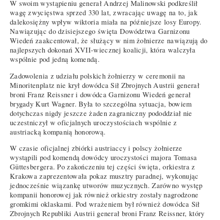
W swoim wystąpieniu generał Andrzej Malinowski podkreślił
wagę zwycięstwa sprzed 330 lat, zwracając uwagę na to, jak
dalekosiężny wpływ wiktoria miała na późniejsze losy Europy.
Nawiązując do dzisiejszego święta Dowództwa Garnizonu
Wiedeń zaakcentował, że służący w nim żołnierze nawiązują do
najlepszych dokonań XVII-wiecznej koalicji, która walczyła
wspólnie pod jedną komendą.
Zadowolenia z udziału polskich żołnierzy w ceremonii na
Minoritenplatz nie krył dowódca Sił Zbrojnych Austrii generał
broni Franz Reissner i dowódca Garnizonu Wiedeń generał
brygady Kurt Wagner. Była to szczególna sytuacja, bowiem
dotychczas nigdy jeszcze żaden zagraniczny pododdział nie
uczestniczył w oficjalnych uroczystościach wspólnie z
austriacką kompanią honorową.
W czasie oficjalnej zbiórki austriaccy i polscy żołnierze
wystąpili pod komendą dowódcy uroczystości majora Tomasa
Güttesbergera. Po zakończeniu tej części święta, orkiestra z
Krakowa zaprezentowała pokaz musztry paradnej, wykonując
jednocześnie wiązankę utworów muzycznych. Zarówno występ
kompanii honorowej jak również orkiestry zostały nagrodzone
gromkimi oklaskami. Pod wrażeniem był również dowódca Sił
Zbrojnych Republiki Austrii generał broni Franz Reissner, który