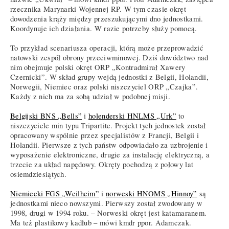
rzecznika Marynarki Wojennej RP. W tym czasie okręt
dowodzenia krąży między przeszukującymi dno jednostkami.
Koordynuje ich działania. W razie potrzeby służy pomocą.
To przykład scenariusza operacji, którą może przeprowadzić
natowski zespół obrony przeciwminowej. Dziś dowództwo nad
nim obejmuje polski okręt ORP „Kontradmirał Xawery
Czernicki”. W skład grupy wejdą jednostki z Belgii, Holandii,
Norwegii, Niemiec oraz polski niszczyciel ORP „Czajka”.
Każdy z nich ma za sobą udział w podobnej misji.
Belgijski BNS „Bells”
i
holenderski HNLMS „Urk”
to
niszczyciele min typu Tripartite. Projekt tych jednostek został
opracowany wspólnie przez specjalistów z Francji, Belgii i
Holandii. Pierwsze z tych państw odpowiadało za uzbrojenie i
wyposażenie elektroniczne, drugie za instalację elektryczną, a
trzecie za układ napędowy. Okręty pochodzą z połowy lat
osiemdziesiątych.
Niemiecki FGS „Weilheim”
i
norweski HNOMS „Hinnoy”
są
jednostkami nieco nowszymi. Pierwszy został zwodowany w
1998, drugi w 1994 roku. – Norweski okręt jest katamaranem.
Ma też plastikowy kadłub – mówi kmdr ppor. Adamczak.