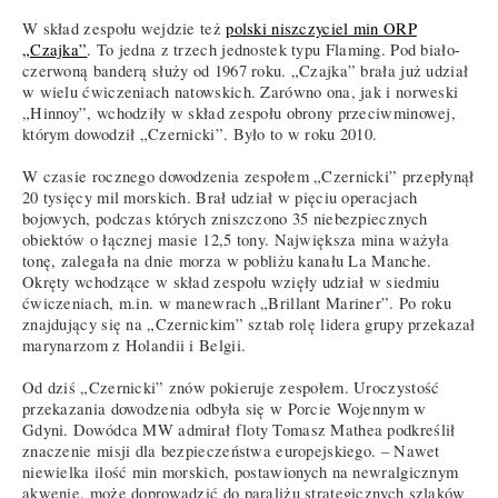
W skład zespołu wejdzie też
polski niszczyciel min ORP
„Czajka”
. To jedna z trzech jednostek typu Flaming. Pod biało-
czerwoną banderą służy od 1967 roku. „Czajka” brała już udział
w wielu ćwiczeniach natowskich. Zarówno ona, jak i norweski
„Hinnoy”, wchodziły w skład zespołu obrony przeciwminowej,
którym dowodził „Czernicki”. Było to w roku 2010.
W czasie rocznego dowodzenia zespołem „Czernicki” przepłynął
20 tysięcy mil morskich. Brał udział w pięciu operacjach
bojowych, podczas których zniszczono 35 niebezpiecznych
obiektów o łącznej masie 12,5 tony. Największa mina ważyła
tonę, zalegała na dnie morza w pobliżu kanału La Manche.
Okręty wchodzące w skład zespołu wzięły udział w siedmiu
ćwiczeniach, m.in. w manewrach „Brillant Mariner”. Po roku
znajdujący się na „Czernickim” sztab rolę lidera grupy przekazał
marynarzom z Holandii i Belgii.
Od dziś „Czernicki” znów pokieruje zespołem. Uroczystość
przekazania dowodzenia odbyła się w Porcie Wojennym w
Gdyni. Dowódca MW admirał floty Tomasz Mathea podkreślił
znaczenie misji dla bezpieczeństwa europejskiego. – Nawet
niewielka ilość min morskich, postawionych na newralgicznym
akwenie, może doprowadzić do paraliżu strategicznych szlaków