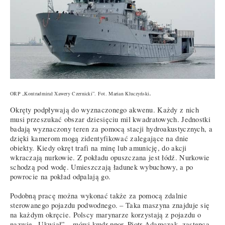
.
ORP „Kontradmirał Xawery Czernicki”. Fot. Marian Kluczyński
Okręty podpływają do wyznaczonego akwenu. Każdy z nich
musi przeszukać obszar dziesięciu mil kwadratowych. Jednostki
badają wyznaczony teren za pomocą stacji hydroakustycznych, a
dzięki kamerom mogą zidentyfikować zalegające na dnie
obiekty. Kiedy okręt trafi na minę lub amunicję, do akcji
wkraczają nurkowie. Z pokładu opuszczana jest łódź. Nurkowie
schodzą pod wodę. Umieszczają ładunek wybuchowy, a po
powrocie na pokład odpalają go.
Podobną pracę można wykonać także za pomocą zdalnie
sterowanego pojazdu podwodnego. – Taka maszyna znajduje się
na każdym okręcie. Polscy marynarze korzystają z pojazdu o
nazwie „Ukwiał” – mówi kmdr ppor. Piotr Adamczak, zastępca