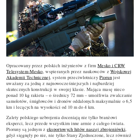
Opracowany przez polskich inżynierów z firm
Mesko i CRW
Telesystem-Mesko
, wspieranych przez naukowców z
Wojskowej
Akademii Technicznej
, system przeciwlotniczy
Piorun
jest
uważany za jedną z najnowocześniejszych i najbardziej
skutecznych konstrukcji w swojej klasie. Mająca masę nieco
ponad 10 kg rakieta – o średnicy 72 mm – umożliwia zwalczanie
samolotów, śmigłowców i dronów oddalonych maksymalnie o 6,5
km i lecących na wysokości od 10 m do 4 km.
Zalety polskiego uzbrojenia doceniają nie tylko branżowi
eksperci, lecz przede wszystkim inne armie z całego świata.
Pioruny są jednym z
eksportowych hitów naszej zbrojeniówki
,
gdyż sięgnęły po nie, nie tylko Stany Zjednoczone, lecz również