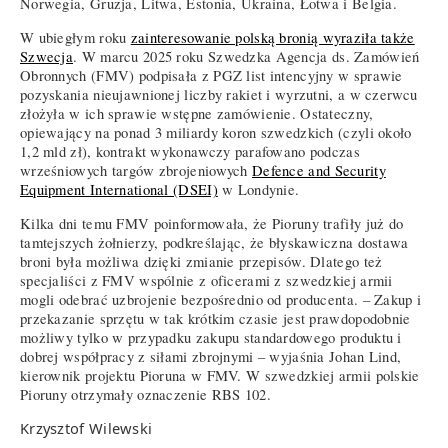
Norwegia, Gruzja, Litwa, Estonia, Ukraina, Łotwa i Belgia.
W ubiegłym roku
zainteresowanie polską bronią wyraziła także
Szwecja
. W marcu 2025 roku Szwedzka Agencja ds. Zamówień
Obronnych (FMV) podpisała z PGZ list intencyjny w sprawie
pozyskania nieujawnionej liczby rakiet i wyrzutni, a w czerwcu
złożyła w ich sprawie wstępne zamówienie. Ostateczny,
opiewający na ponad 3 miliardy koron szwedzkich (czyli około
1,2 mld zł), kontrakt wykonawczy parafowano podczas
wrześniowych targów zbrojeniowych
Defence and Security
Equipment International (DSEI)
w Londynie.
Kilka dni temu FMV poinformowała, że Pioruny trafiły już do
tamtejszych żołnierzy, podkreślając, że błyskawiczna dostawa
broni była możliwa dzięki zmianie przepisów. Dlatego też
specjaliści z FMV wspólnie z oficerami z szwedzkiej armii
mogli odebrać uzbrojenie bezpośrednio od producenta. – Zakup i
przekazanie sprzętu w tak krótkim czasie jest prawdopodobnie
możliwy tylko w przypadku zakupu standardowego produktu i
dobrej współpracy z siłami zbrojnymi – wyjaśnia Johan Lind,
kierownik projektu Pioruna w FMV. W szwedzkiej armii polskie
Pioruny otrzymały oznaczenie RBS 102.
Krzysztof Wilewski