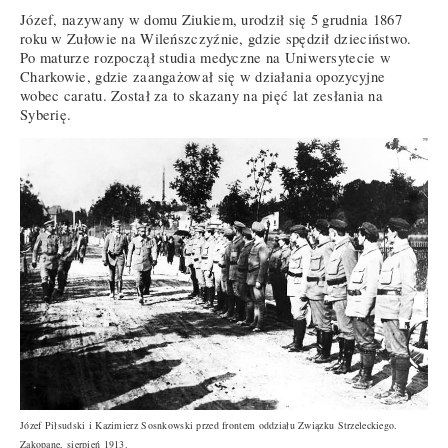
Józef, nazywany w domu Ziukiem, urodził się 5 grudnia 1867
roku w Zułowie na Wileńszczyźnie, gdzie spędził dzieciństwo.
Po maturze rozpoczął studia medyczne na Uniwersytecie w
Charkowie, gdzie zaangażował się w działania opozycyjne
wobec caratu. Został za to skazany na pięć lat zesłania na
Syberię.
Józef Piłsudski i Kazimierz Sosnkowski przed frontem oddziału Związku Strzeleckiego.
Zakopane, sierpień 1913.