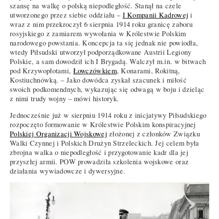
szansę na walkę o polską niepodległość. Stanął na czele
utworzonego przez siebie oddziału –
I Kompanii Kadrowej
i
wraz z nim przekroczył 6 sierpnia 1914 roku granicę zaboru
rosyjskiego z zamiarem wywołania w Królestwie Polskim
narodowego powstania. Koncepcja ta się jednak nie powiodła,
wtedy Piłsudski utworzył podporządkowane Austrii Legiony
Polskie, a sam dowodził ich I Brygadą. Walczył m.in. w bitwach
pod Krzywopłotami,
Łowczówkiem
, Konarami, Rokitną,
Kostiuchnówką. – Jako dowódca zyskał szacunek i miłość
swoich podkomendnych, wykazując się odwagą w boju i dzieląc
z nimi trudy wojny – mówi historyk.
Jednocześnie już w sierpniu 1914 roku z inicjatywy Piłsudskiego
rozpoczęto formowanie w Królestwie Polskim konspiracyjnej
Polskiej Organizacji Wojskowej
złożonej z członków Związku
Walki Czynnej i Polskich Drużyn Strzeleckich. Jej celem była
zbrojna walka o niepodległość i przygotowanie kadr dla jej
przyszłej armii. POW prowadziła szkolenia wojskowe oraz
działania wywiadowcze i dywersyjne.