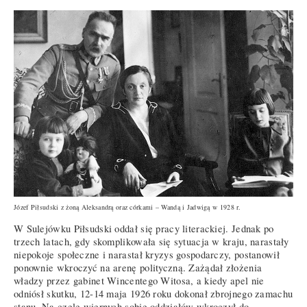
Józef Piłsudski z żoną Aleksandrą oraz córkami – Wandą i Jadwigą w 1928 r.
W Sulejówku Piłsudski oddał się pracy literackiej. Jednak po
trzech latach, gdy skomplikowała się sytuacja w kraju, narastały
niepokoje społeczne i narastał kryzys gospodarczy, postanowił
ponownie wkroczyć na arenę polityczną. Zażądał złożenia
władzy przez gabinet Wincentego Witosa, a kiedy apel nie
odniósł skutku, 12-14 maja 1926 roku dokonał zbrojnego zamachu
stanu. Na czele wiernych sobie oddziałów wkroczył do