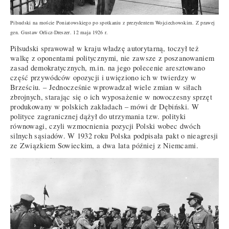
Piłsudski na moście Poniatowskiego po spotkaniu z prezydentem Wojciechowskim. Z prawej
gen. Gustaw Orlicz-Dreszer. 12 maja 1926 r.
Piłsudski sprawował w kraju władzę autorytarną, toczył też
walkę z oponentami politycznymi, nie zawsze z poszanowaniem
zasad demokratycznych, m.in. na jego polecenie aresztowano
część przywódców opozycji i uwięziono ich w twierdzy w
Brześciu. – Jednocześnie wprowadzał wiele zmian w siłach
zbrojnych, starając się o ich wyposażenie w nowoczesny sprzęt
produkowany w polskich zakładach – mówi dr Dębiński. W
polityce zagranicznej dążył do utrzymania tzw. polityki
równowagi, czyli wzmocnienia pozycji Polski wobec dwóch
silnych sąsiadów. W 1932 roku Polska podpisała pakt o nieagresji
ze Związkiem Sowieckim, a dwa lata później z Niemcami.