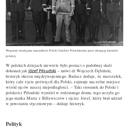
Wręczenie buzdyganu marszałkowi Polski Józefowi Piłsudskiemu przez delegację kawalerii
polskiej.
W polskich dziejach niewiele było postaci o podobnej skali
dokonań jak
Józef Piłsudski
– mówi dr Wojciech Dębiński,
historyk okresu międzywojennego. Badacz dodaje, że marszałek,
który całe życie poświęcił dla Polski, zajmuje naczelne miejsce
wśród ojców naszej niepodległości. – Taki stosunek do Polski i
polskości Piłsudski wyniósł w rodzinnego domu, tego uczyła go
jego matka Maria z Billewiczów i ojciec Józef, który brał udział
w powstaniu styczniowym – dodaje historyk.
Polityk