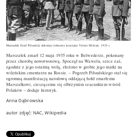
Marszałek Józef Piłsudski dekoruje żołnierzy krzyżami Virtuti Militari. 1924 r.
Marszałek zmarł 12 maja 1935 roku w Belwederze, pokonany
przez chorobę nowotworową. Spoczął na Wawelu, serce zaś,
zgodnie z jego ostatnią wolą, złożono w grobie jego matki na
wileńskim cmentarzu na Rossie. – Pogrzeb Piłsudskiego stał się
ogromną manifestacją narodową oddającą hołd zmarłemu
Marszałkowi, cieszącemu się olbrzymim szacunkiem wśród
Polaków – dodaje historyk.
Anna Dąbrowska
autor zdjęć: NAC, Wikipedia