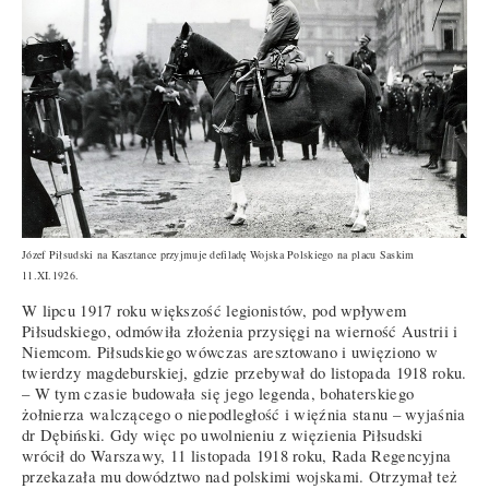
Józef Piłsudski na Kasztance przyjmuje defiladę Wojska Polskiego na placu Saskim
11.XI.1926.
W lipcu 1917 roku większość legionistów, pod wpływem
Piłsudskiego, odmówiła złożenia przysięgi na wierność Austrii i
Niemcom. Piłsudskiego wówczas aresztowano i uwięziono w
twierdzy magdeburskiej, gdzie przebywał do listopada 1918 roku.
– W tym czasie budowała się jego legenda, bohaterskiego
żołnierza walczącego o niepodległość i więźnia stanu – wyjaśnia
dr Dębiński. Gdy więc po uwolnieniu z więzienia Piłsudski
wrócił do Warszawy, 11 listopada 1918 roku, Rada Regencyjna
przekazała mu dowództwo nad polskimi wojskami. Otrzymał też