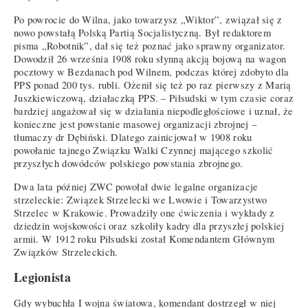
Po powrocie do Wilna, jako towarzysz „Wiktor”, związał się z
nowo powstałą Polską Partią Socjalistyczną. Był redaktorem
pisma „Robotnik”, dał się też poznać jako sprawny organizator.
Dowodził 26 września 1908 roku słynną akcją bojową na wagon
pocztowy w Bezdanach pod Wilnem, podczas której zdobyto dla
PPS ponad 200 tys. rubli. Ożenił się też po raz pierwszy z Marią
Juszkiewiczową, działaczką PPS. – Piłsudski w tym czasie coraz
bardziej angażował się w działania niepodległościowe i uznał, że
konieczne jest powstanie masowej organizacji zbrojnej –
tłumaczy dr Dębiński. Dlatego zainicjował w 1908 roku
powołanie tajnego Związku Walki Czynnej mającego szkolić
przyszłych dowódców polskiego powstania zbrojnego.
Dwa lata później ZWC powołał dwie legalne organizacje
strzeleckie: Związek Strzelecki we Lwowie i Towarzystwo
Strzelec w Krakowie. Prowadziły one ćwiczenia i wykłady z
dziedzin wojskowości oraz szkoliły kadry dla przyszłej polskiej
armii. W 1912 roku Piłsudski został Komendantem Głównym
Związków Strzeleckich.
Legionista
Gdy wybuchła I wojna światowa, komendant dostrzegł w niej