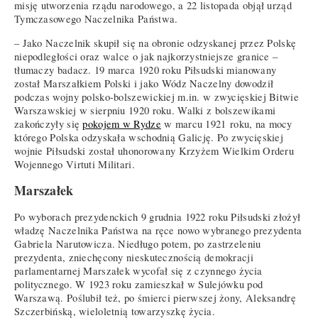
misję utworzenia rządu narodowego, a 22 listopada objął urząd
Tymczasowego Naczelnika Państwa.
– Jako Naczelnik skupił się na obronie odzyskanej przez Polskę
niepodległości oraz walce o jak najkorzystniejsze granice –
tłumaczy badacz. 19 marca 1920 roku Piłsudski mianowany
został Marszałkiem Polski i jako Wódz Naczelny dowodził
podczas wojny polsko-bolszewickiej m.in. w zwycięskiej Bitwie
Warszawskiej w sierpniu 1920 roku. Walki z bolszewikami
zakończyły się
pokojem w Rydze
w marcu 1921 roku, na mocy
którego Polska odzyskała wschodnią Galicję. Po zwycięskiej
wojnie Piłsudski został uhonorowany Krzyżem Wielkim Orderu
Wojennego Virtuti Militari.
Marszałek
Po wyborach prezydenckich 9 grudnia 1922 roku Piłsudski złożył
władzę Naczelnika Państwa na ręce nowo wybranego prezydenta
Gabriela Narutowicza. Niedługo potem, po zastrzeleniu
prezydenta, zniechęcony nieskutecznością demokracji
parlamentarnej Marszałek wycofał się z czynnego życia
politycznego. W 1923 roku zamieszkał w Sulejówku pod
Warszawą. Poślubił też, po śmierci pierwszej żony, Aleksandrę
Szczerbińską, wieloletnią towarzyszkę życia.