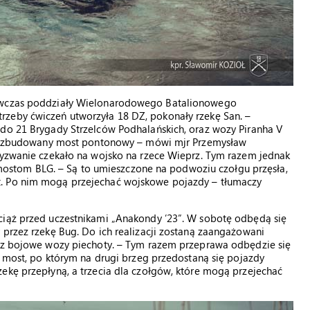
Wówczas poddziały Wielonarodowego Batalionowego
rzeby ćwiczeń utworzyła 18 DZ, pokonały rzekę San. –
 do 21 Brygady Strzelców Podhalańskich, oraz wozy Piranha V
nich zbudowany most pontonowy – mówi mjr Przemysław
 wyzwanie czekało na wojsko na rzece Wieprz. Tym razem jednak
ki mostom BLG. – Są to umieszczone na podwoziu czołgu przęsła,
t. Po nim mogą przejechać wojskowe pojazdy – tłumaczy
ciąż przed uczestnikami „Anakondy ’23”. W sobotę odbędą się
 przez rzekę Bug. Do ich realizacji zostaną zaangażowani
raz bojowe wozy piechoty. – Tym razem przeprawa odbędzie się
ą most, po którym na drugi brzeg przedostaną się pojazdy
ekę przepłyną, a trzecia dla czołgów, które mogą przejechać