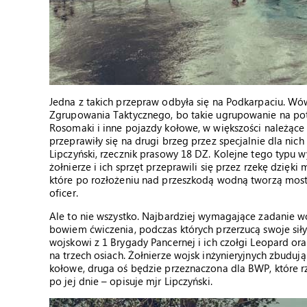
Jedna z takich przepraw odbyła się na Podkarpaciu. 
Zgrupowania Taktycznego, bo takie ugrupowanie na pot
Rosomaki i inne pojazdy kołowe, w większości należące
przeprawiły się na drugi brzeg przez specjalnie dla 
Lipczyński, rzecznik prasowy 18 DZ. Kolejne tego typu
żołnierze i ich sprzęt przeprawili się przez rzekę dzię
które po rozłożeniu nad przeszkodą wodną tworzą mos
oficer.
Ale to nie wszystko. Najbardziej wymagające zadanie w
bowiem ćwiczenia, podczas których przerzucą swoje siły
wojskowi z 1 Brygady Pancernej i ich czołgi Leopard o
na trzech osiach. Żołnierze wojsk inżynieryjnych zbuduj
kołowe, druga oś będzie przeznaczona dla BWP, które rz
po jej dnie – opisuje mjr Lipczyński.