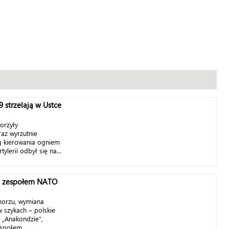
 strzelają w Ustce
orzyły
az wyrzutnie
ng kierowania ogniem
lerii odbył się na...
y z zespołem NATO
morzu, wymiana
 szykach – polskie
w „Anakondzie”,
społem...