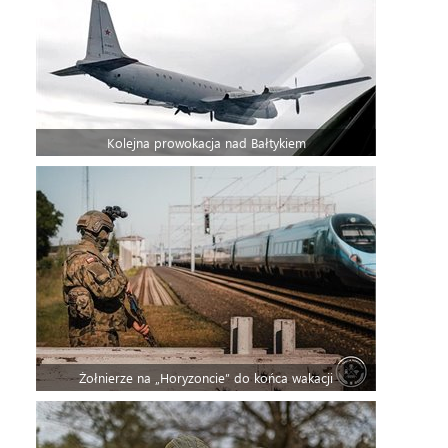
Kolejna prowokacja nad Bałtykiem
Żołnierze na „Horyzoncie” do końca wakacji