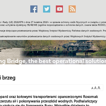
o i Rady (UE) 2016/679 z dnia 27 kwietnia 2016 r. w sprawie ochrony osób fizycznych w związku z 
Świat
Społeczność
Sport
Historia
Galerie
Wideo
ENGLI
oraz uchylenia dyrektywy 95/46/WE (ogólne rozporządzenie o ochronie danych, zwane także RODO).
acje dotyczące przetwarzania przez Wojskowy Instytut Wydawniczy Państwa danych osobowych. Pro
zaakceptowanie warunków przetwarzania danych osobowych przez Wojskowych Instytut Wydawniczy
i brzeg
A
A
A
eopard oraz kołowymi transporterami opancerzonymi Rosomak
rzerzutu sił i pokonywania przeszkód wodnych. Podhalańczycy
acy szykują się do forsowania Bugu. Wszystkie działania to