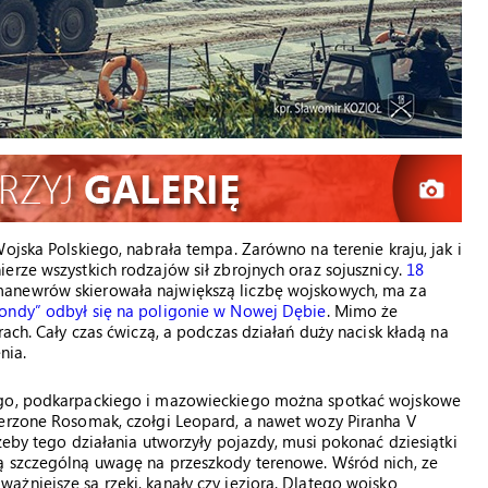
ojska Polskiego, nabrała tempa. Zarówno na terenie kraju, jak i
erze wszystkich rodzajów sił zbrojnych oraz sojusznicy.
18
 manewrów skierowała największą liczbę wojskowych, ma za
ondy” odbył się na poligonie w Nowej Dębie
. Mimo że
rach. Cały czas ćwiczą, a podczas działań duży nacisk kładą na
nia.
iego, podkarpackiego i mazowieckiego można spotkać wojskowe
cerzone Rosomak, czołgi Leopard, a nawet wozy Piranha V
zeby tego działania utworzyły pojazdy, musi pokonać dziesiątki
ą szczególną uwagę na przeszkody terenowe. Wśród nich, ze
żniejsze są rzeki, kanały czy jeziora. Dlatego wojsko