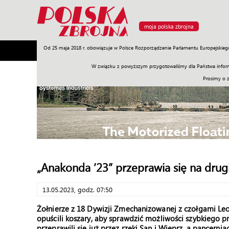
moja polska zbrojna
Od 25 maja 2018 r. obowiązuje w Polsce Rozporządzenie Parlamentu Europejskieg
Armia
Poligon
Sprzęt
Misje
Polityka
Prawo
W związku z powyższym przygotowaliśmy dla Państwa inform
Prosimy o 
„Anakonda ’23” przeprawia się na drug
13.05.2023, godz. 07:50
Żołnierze z 18 Dywizji Zmechanizowanej z czołgami L
opuścili koszary, aby sprawdzić możliwości szybkiego p
przeprawili się już przez rzeki San i Wieprz, a pancerni