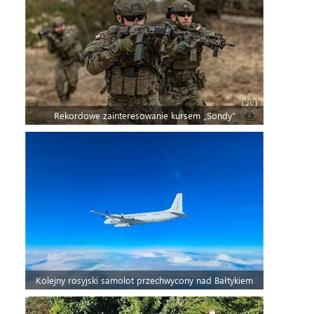
Rekordowe zainteresowanie kursem „Sondy”
Kolejny rosyjski samolot przechwycony nad Bałtykiem