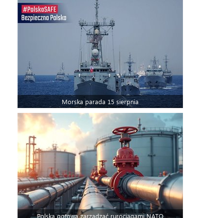
Morska parada 15 sierpnia
Polska gotowa zarządzać rurociągami NATO