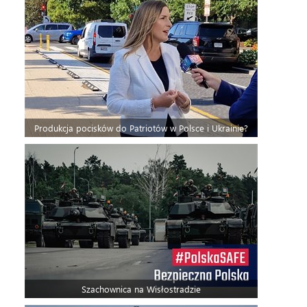
Produkcja pocisków do Patriotów w Polsce i Ukrainie?
Szachownica na Wisłostradzie