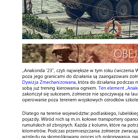
„Anakonda ’23”, czyli największe w tym roku ćwiczenia W
poza jego granicami do działania są zaangażowani żołni
Dywizja Zmechanizowana
, która do działania podczas
sobą już trening kierowania ogniem.
Ten element „Anak
zakończył się sukcesem, żołnierze nie spoczywają na lau
operowanie poza terenem wojskowych ośrodków szkole
Dlatego na terenie województw: podlaskiego, lubelsk
pojazdy. Wśród nich są m.in. kołowe transportery opan
rumuńskich sił zbrojnych. Każda z kolumn, które na potr
kilometrów. Podczas przemieszczania żołnierze zwracaj
względu na skomplikowany proces ich pokonywania, najwa