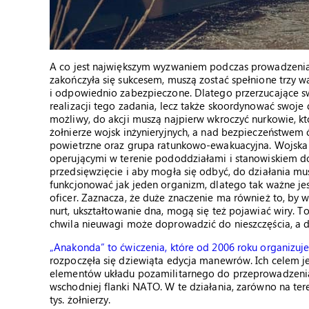
A co jest największym wyzwaniem podczas prowadzenia 
zakończyła się sukcesem, muszą zostać spełnione trzy war
i odpowiednio zabezpieczone. Dlatego przerzucające s
realizacji tego zadania, lecz także skoordynować swoje 
możliwy, do akcji muszą najpierw wkroczyć nurkowie, kt
żołnierze wojsk inżynieryjnych, a nad bezpieczeństwem ć
powietrzne oraz grupa ratunkowo-ewakuacyjna. Wojska 
operującymi w terenie pododdziałami i stanowiskiem 
przedsięwzięcie i aby mogła się odbyć, do działania m
funkcjonować jak jeden organizm, dlatego tak ważne je
oficer. Zaznacza, że duże znaczenie ma również to, by w
nurt, ukształtowanie dna, mogą się też pojawiać wiry. T
chwila nieuwagi może doprowadzić do nieszczęścia, a 
„Anakonda” to ćwiczenia, które od 2006 roku organizu
rozpoczęła się dziewiąta edycja manewrów. Ich celem jes
elementów układu pozamilitarnego do przeprowadzenia 
wschodniej flanki NATO. W te działania, zarówno na tere
tys. żołnierzy.