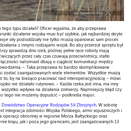
tego typu działań? Oficer wyjaśnia, że aby przeprawa
unki: działanie wojska musi być szybkie, jak najbardziej skryte
woje siły pododdziały nie tylko muszą opanować sam proces
działania z innymi rodzajami wojsk. Bo aby przerzut sprzętu był
órzy sprawdzą dno rzek, później pełne ręce roboty mają
wiczących przez cały czas czuwają przeciwlotnicy, statki
łączności natomiast dbają o ciągłość komunikacji między
dowodzenia. – Taka przeprawa to bardzo skomplikowane
usi zostać zaangażowanych wiele elementów. Wszystkie muszą
st to, by na bieżąco pracować nad interoperacyjnością – mówi
ojsko nie działało rutynowo. – Każda rzeka jest inna, ma inny
o wszystko wpływa na działania żołnierzy. Najmniejszy błąd czy
do tego nie możemy dopuścić – podkreśla major.
je Dowództwo Operacyjne Rodzajów Sił Zbrojnych
. W sobotę
t integracja zdolności Wojska Polskiego, armii sojuszniczych i
operacji obronnej w regionie Morza Bałtyckiego oraz
nie kraju, jak i poza jego granicami, jest zaangażowanych 13