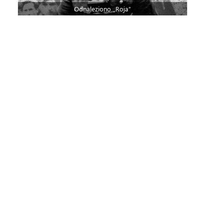
Odnaleziono „Roja”