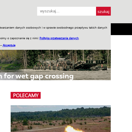
przetwarzaniem danych osobowych i w sprawie swobodnego przepływu takich danych
SH
SKLEP
Jednodniówki
Praca w WIW
simy o zapoznanie się z nimi:
Polityka przetwarzania danych
.
 –
Akceptuję
POLECAMY