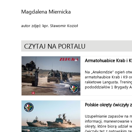
Magdalena Miernicka
autor zdjęć: kpr. Sławomir Kozioł
CZYTAJ NA PORTALU
Armatohuabice Krab i K9
Na „Anakondzie” ogień otw
armatohaubice Krab i K9 or
rakietowe Langusta. Treni
pododdziałów 1 Brygady Arty
Polskie okręty ćwiczył
Uzupełnianie zapasów na 
informacji, manewrowanie w
okręty, które biorą udział 
ćwiczyły też z natowskim ze