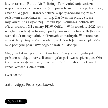
loty w ramach Baltic Air Policing. To również sojusznicza
współpraca szkoleniowa z siłami powietrznymi Francji, Niemiec,
Czech i Węgier. – Bardzo dobrze współpracowało się nam z
państwem gospodarzem – Litwą. Zarówno na płaszczyźnie
wojskowej, jak i cywilnej – mówi kpt. Dominika Żebrowska,
oficer prasowy XI zmiany PKW Orlik. – W listopadzie 2022 roku
wzięliśmy udział w treningu podejmowania pilotów z Bałtyku w
warunkach maksymalnie zbliżonych do realnych. W marcu zaś
uczestniczyliśmy w ćwiczeniach, w których jednym z epizodów
było podjęcie poszukiwanego na lądzie – dodaje.
Misję na Litwie przejmą 1 kwietnia lotnicy z Portugalii jako
państwo wiodące oraz z Rumunii jako państwo wspierające. Oba
kraje wystawiły na misję myśliwce F-16. Ich dyżur potrwa do
końca września 2023 roku.
Ewa Korsak
autor zdjęć: Piotr Łysakowski