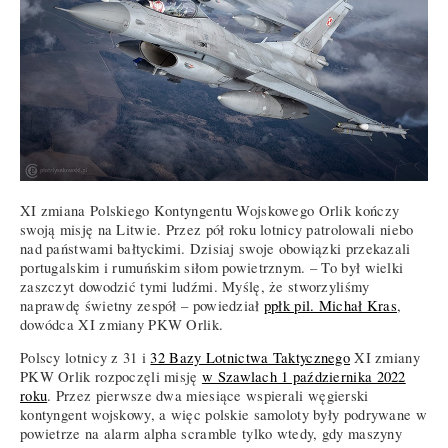
XI zmiana Polskiego Kontyngentu Wojskowego Orlik kończy
swoją misję na Litwie. Przez pół roku lotnicy patrolowali niebo
nad państwami bałtyckimi. Dzisiaj swoje obowiązki przekazali
portugalskim i rumuńskim siłom powietrznym. – To był wielki
zaszczyt dowodzić tymi ludźmi. Myślę, że stworzyliśmy
naprawdę świetny zespół – powiedział
ppłk pil. Michał Kras
,
dowódca XI zmiany PKW Orlik.
Polscy lotnicy z 31 i
32 Bazy Lotnictwa Taktycznego
XI zmiany
PKW Orlik rozpoczęli misję
w Szawlach 1 października 2022
roku
. Przez pierwsze dwa miesiące wspierali węgierski
kontyngent wojskowy, a więc polskie samoloty były podrywane w
powietrze na alarm alpha scramble tylko wtedy, gdy maszyny