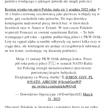
państwa wiodącego z jakiegoś powodu nie mogły polecieć.
Krajem wiodącym misji Polska stała się 1 grudnia 2022 roku
. F-
16 z biało-czerwoną szachownicą jako pierwsze wzbijały się w
niebo, gdy zachodziła taka potrzeba. Do tego dowódca
kontyngentu nadzorował pracę dwóch baz: w litewskich
Szawlach oraz w Ämari w Estonii. W tym czasie Polaków
wspierali Francuzi ze swoimi samolotami Rafale. – To było
wymagające pół roku – zgodnie podkreślają piloci z PKW Orlik.
Loty na sygnał alpha scramble odbywały się nawet kilka razy w
ciągu dnia, ale kontyngent nie podaje szczegółowych informacji
na ten temat, zasłaniając się klauzulą poufności.
Misja 11 zmiany PKW Orlik dobiega końca. Przez
pół roku polscy piloci 🇵🇱 w ramach NATO Baltic
Air Policing strzegli nienaruszalności przestrzeni
powietrznej krajów bałtyckich.
Dziękujemy za Waszą służbę! 💪
@MON_GOV_PL
@NATO_AIRCOM
@SztabGenWP
pic.twitter.com/udzk8qWQsH
— Dowództwo Operacyjne (@DowOperSZ)
March
31, 2023
Obecność Polaków w litewskiej i estońskiej bazie to nie tylko