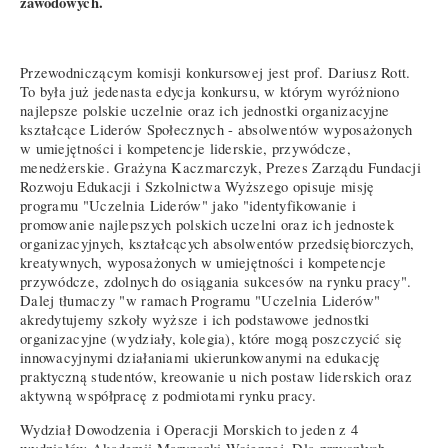
zawodowych.
Przewodniczącym komisji konkursowej jest prof. Dariusz Rott.
To była już jedenasta edycja konkursu, w którym wyróżniono
najlepsze polskie uczelnie oraz ich jednostki organizacyjne
kształcące Liderów Społecznych - absolwentów wyposażonych
w umiejętności i kompetencje liderskie, przywódcze,
menedżerskie. Grażyna Kaczmarczyk, Prezes Zarządu Fundacji
Rozwoju Edukacji i Szkolnictwa Wyższego opisuje misję
programu "Uczelnia Liderów" jako "identyfikowanie i
promowanie najlepszych polskich uczelni oraz ich jednostek
organizacyjnych, kształcących absolwentów przedsiębiorczych,
kreatywnych, wyposażonych w umiejętności i kompetencje
przywódcze, zdolnych do osiągania sukcesów na rynku pracy".
Dalej tłumaczy "w ramach Programu "Uczelnia Liderów"
akredytujemy szkoły wyższe i ich podstawowe jednostki
organizacyjne (wydziały, kolegia), które mogą poszczycić się
innowacyjnymi działaniami ukierunkowanymi na edukację
praktyczną studentów, kreowanie u nich postaw liderskich oraz
aktywną współpracę z podmiotami rynku pracy.
Wydział Dowodzenia i Operacji Morskich
to jeden z 4
wydziałów Akademii Marynarki Wojennej. Dla przyszłych