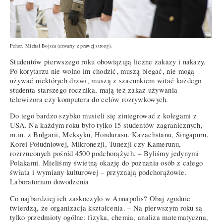
Pchor. Michał Bojsza (czwarty z prawej strony).
Studentów pierwszego roku obowiązują liczne zakazy i nakazy.
Po korytarzu nie wolno im chodzić, muszą biegać, nie mogą
używać niektórych drzwi, muszą z szacunkiem witać każdego
studenta starszego rocznika, mają też zakaz używania
telewizora czy komputera do celów rozrywkowych.
Do tego bardzo szybko musieli się zintegrować z kolegami z
USA. Na każdym roku było tylko 15 studentów zagranicznych,
m.in. z Bułgarii, Meksyku, Hondurasu, Kazachstanu, Singapuru,
Korei Południowej, Mikronezji, Tunezji czy Kamerunu,
rozrzuconych pośród 4500 podchorążych. – Byliśmy jedynymi
Polakami. Mieliśmy świetną okazję do poznania osób z całego
świata i wymiany kulturowej – przyznają podchorążowie.
Laboratorium dowodzenia
Co najbardziej ich zaskoczyło w Annapolis? Obaj zgodnie
twierdzą, że organizacja kształcenia. – Na pierwszym roku są
tylko przedmioty ogólne: fizyka, chemia, analiza matematyczna,