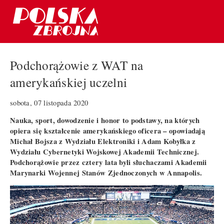
Podchorążowie z WAT na
amerykańskiej uczelni
sobota, 07 listopada 2020
Nauka, sport, dowodzenie i honor to podstawy, na których
opiera się kształcenie amerykańskiego oficera – opowiadają
Michał Bojsza z Wydziału Elektroniki i Adam Kobyłka z
Wydziału Cybernetyki Wojskowej Akademii Technicznej.
Podchorążowie przez cztery lata byli słuchaczami Akademii
Marynarki Wojennej Stanów Zjednoczonych w Annapolis.