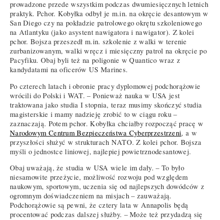
prowadzone przede wszystkim podczas dwumiesięcznych letnich
praktyk. Pchor. Kobyłka odbył je m.in. na okręcie desantowym w
San Diego czy na pokładzie patrolowego okrętu szkoleniowego
na Atlantyku (jako asystent nawigatora i nawigator). Z kolei
pchor. Bojsza przeszedł m.in. szkolenie z walki w terenie
zurbanizowanym, walki wręcz i miesięczny patrol na okręcie po
Pacyfiku. Obaj byli też na poligonie w Quantico wraz z
kandydatami na oficerów US Marines.
Po czterech latach i obronie pracy dyplomowej podchorążowie
wrócili do Polski i WAT. – Ponieważ nauka w USA jest
traktowana jako studia I stopnia, teraz musimy skończyć studia
magisterskie i mamy nadzieję zrobić to w ciągu roku –
zaznaczają. Potem pchor. Kobyłka chciałby rozpocząć pracę w
Narodowym Centrum Bezpieczeństwa Cyberprzestrzeni
, a w
przyszłości służyć w strukturach NATO. Z kolei pchor. Bojsza
myśli o jednostce liniowej, najlepiej powietrznodesantowej.
Obaj uważają, że studia w USA wiele im dały. – To było
niesamowite przeżycie, możliwość rozwoju pod względem
naukowym, sportowym, uczenia się od najlepszych dowódców z
ogromnym doświadczeniem na misjach – zauważają.
Podchorążowie są pewni, że cztery lata w Annapolis będą
procentować podczas dalszej służby. – Może też przydadzą się