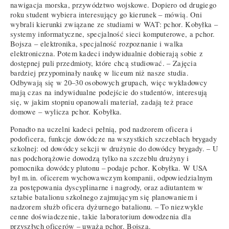
nawigacja morska, przywództwo wojskowe. Dopiero od drugiego
roku student wybiera interesujący go kierunek – mówią. Oni
wybrali kierunki związane ze studiami w WAT: pchor. Kobyłka –
systemy informatyczne, specjalność sieci komputerowe, a pchor.
Bojsza – elektronika, specjalność rozpoznanie i walka
elektroniczna. Potem kadeci indywidualnie dobierają sobie z
dostępnej puli przedmioty, które chcą studiować. – Zajęcia
bardziej przypominały naukę w liceum niż nasze studia.
Odbywają się w 20–30 osobowych grupach, więc wykładowcy
mają czas na indywidualne podejście do studentów, interesują
się, w jakim stopniu opanowali materiał, zadają też prace
domowe – wylicza pchor. Kobyłka.
Ponadto na uczelni kadeci pełnią, pod nadzorem oficera i
podoficera, funkcje dowódcze na wszystkich szczeblach brygady
szkolnej: od dowódcy sekcji w drużynie do dowódcy brygady. – U
nas podchorążowie dowodzą tylko na szczeblu drużyny i
pomocnika dowódcy plutonu – podaje pchor. Kobyłka. W USA
był m.in. oficerem wychowawczym kompanii, odpowiedzialnym
za postępowania dyscyplinarne i nagrody, oraz adiutantem w
sztabie batalionu szkolnego zajmującym się planowaniem i
nadzorem służb oficera dyżurnego batalionu. – To niezwykle
cenne doświadczenie, takie laboratorium dowodzenia dla
przyszłych oficerów – uważa pchor. Bojsza.