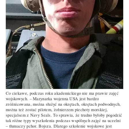
Co ciekawe, podczas roku akademickiego nie ma prawie zajęć
wojskowych. – Marynarka wojenna USA jest bardzo
zróżnicowana, można służyć na okrętach, okrętach podwodnych,
można też zostać pilotem, żołnierzem piechoty morskiej,
specjalsem z Navy Seals. To sprawia, że trudno byłoby pogodzić
tak różne typy wyszkolenia podczas wspólnych zajęć na uczelni
– tłumaczy pchor. Bojsza. Dlatego szkolenie wojskowe jest