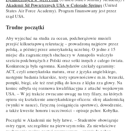
Akademii Sił Powietrznych USA w Colorado Springs
(United
States Air Force Academy). Program finansowany jest przez
rząd USA.
Trudne początki
Aby wyjechać na studia za ocean, podchorążowie musieli
przejść kilkuetapową rekrutację – prowadzoną najpierw przez
polską, a później przez amerykańską uczelnię. O jedno z 15
miejsc dla zagranicznych słuchaczy w Annapolis walczyło
sześciu podchorążych z Polski oraz setki innych z całego świata.
Konkurencja była ogromna. Kandydatów czekały egzaminy:
ACT, czyli amerykańska matura, oraz z języka angielskiego,
następnie badania lekarskie, testy sprawnościowe m.in. brzuszki,
pompki, biegi, ale też rzut piłką do kosza z klęku zza głowy. Na
koniec odbyła się rozmowa kwalifikacyjna z attaché wojskowym
USA. – W jej trakcie zwracano uwagę na trzy filary, na których
opiera się kształcenie amerykańskiego oficera: sferę akademicką
(wyniki w nauce), fizyczną (osiągnięcia sportowe), dowodzenie,
a także kwestie honoru i uczciwości – opisuje pchor. Kobyłka.
Początki w Akademii nie były łatwe. – Studentów obowiązuje
ostry rygor, szczególnie na pierwszym roku. Za niewłaściwe