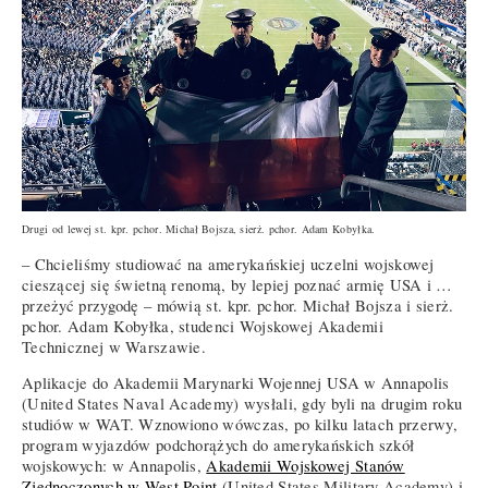
Drugi od lewej st. kpr. pchor. Michał Bojsza, sierż. pchor. Adam Kobyłka.
– Chcieliśmy studiować na amerykańskiej uczelni wojskowej
cieszącej się świetną renomą, by lepiej poznać armię USA i …
przeżyć przygodę – mówią st. kpr. pchor. Michał Bojsza i sierż.
pchor. Adam Kobyłka, studenci Wojskowej Akademii
Technicznej w Warszawie.
Aplikacje do Akademii Marynarki Wojennej USA w Annapolis
(United States Naval Academy) wysłali, gdy byli na drugim roku
studiów w WAT. Wznowiono wówczas, po kilku latach przerwy,
program wyjazdów podchorążych do amerykańskich szkół
wojskowych: w Annapolis,
Akademii Wojskowej Stanów
Zjednoczonych w West Point
(United States Military Academy) i