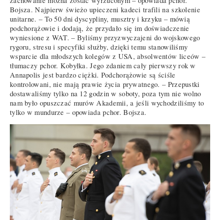
zachowanie można zostać wyrzuconym – opowiada pchor.
Bojsza. Najpierw świeżo upieczeni kadeci trafili na szkolenie
unitarne. – To 50 dni dyscypliny, musztry i krzyku – mówią
podchorążowie i dodają, że przydało się im doświadczenie
wyniesione z WAT. – Byliśmy przyzwyczajeni do wojskowego
rygoru, stresu i specyfiki służby, dzięki temu stanowiliśmy
wsparcie dla młodszych kolegów z USA, absolwentów liceów –
tłumaczy pchor. Kobyłka. Jego zdaniem cały pierwszy rok w
Annapolis jest bardzo ciężki. Podchorążowie są ściśle
kontrolowani, nie mają prawie życia prywatnego. – Przepustki
dostawaliśmy tylko na 12 godzin w soboty, poza tym nie wolno
nam było opuszczać murów Akademii, a jeśli wychodziliśmy to
tylko w mundurze – opowiada pchor. Bojsza.