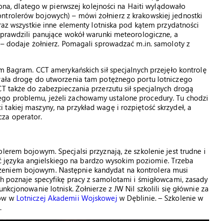
czona, dlatego w pierwszej kolejności na Haiti wylądowało
ntrolerów bojowych) – mówi żołnierz z krakowskiej jednostki
oraz wszystkie inne elementy lotniska pod kątem przydatności
 Sprawdzili panujące wokół warunki meteorologiczne, a
ą – dodaje żołnierz. Pomagali sprowadzać m.in. samoloty z
im Bagram. CCT amerykańskich sił specjalnych przejęło kontrolę
owała drogę do utworzenia tam potężnego portu lotniczego
CT także do zabezpieczania przerzutu sił specjalnych drogą
ego problemu, jeżeli zachowamy ustalone procedury. Tu chodzi
takiej maszyny, na przykład wagę i rozpiętość skrzydeł, a
za operator.
lerem bojowym. Specjalsi przyznają, że szkolenie jest trudne i
języka angielskiego na bardzo wysokim poziomie. Trzeba
zeniem bojowym. Następnie kandydat na kontrolera musi
ych poznaje specyfikę pracy z samolotami i śmigłowcami, zasady
nkcjonowanie lotnisk. Żołnierze z JW Nil szkolili się głównie za
sów w
Lotniczej Akademii Wojskowej
w Dęblinie. – Szkolenie w
.