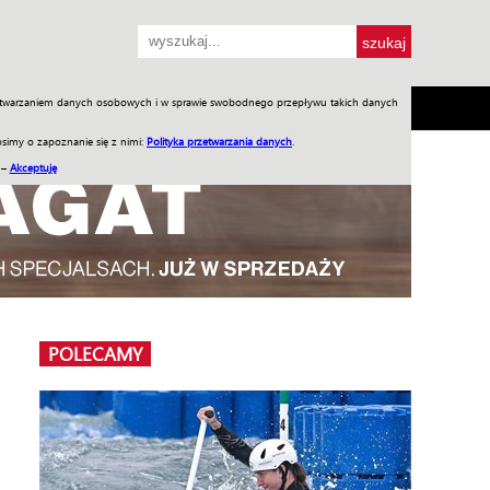
przetwarzaniem danych osobowych i w sprawie swobodnego przepływu takich danych
SH
SKLEP
Jednodniówki
Praca w WIW
simy o zapoznanie się z nimi:
Polityka przetwarzania danych
.
 –
Akceptuję
POLECAMY