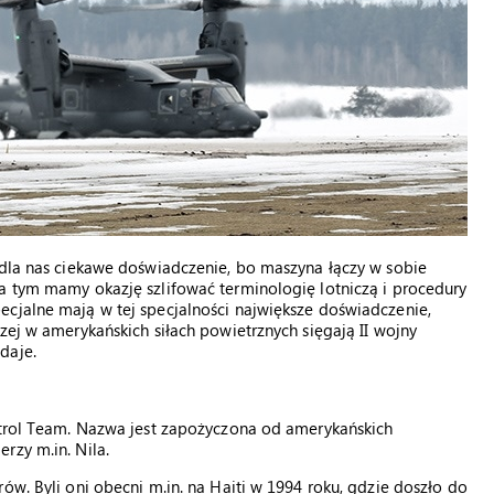
 dla nas ciekawe doświadczenie, bo maszyna łączy w sobie
a tym mamy okazję szlifować terminologię lotniczą i procedury
ecjalne mają w tej specjalności największe doświadczenie,
zej w amerykańskich siłach powietrznych sięgają II wojny
daje.
ontrol Team. Nazwa jest zapożyczona od amerykańskich
rzy m.in. Nila.
ów. Byli oni obecni m.in. na Haiti w 1994 roku, gdzie doszło do