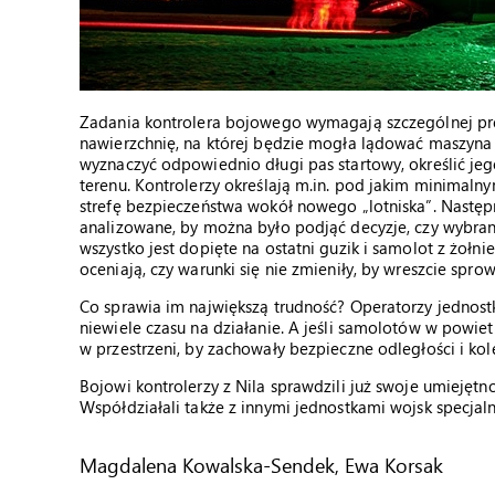
Zadania kontrolera bojowego wymagają szczególnej pr
nawierzchnię, na której będzie mogła lądować maszyna 
wyznaczyć odpowiednio długi pas startowy, określić j
terenu. Kontrolerzy określają m.in. pod jakim minimal
strefę bezpieczeństwa wokół nowego „lotniska”. Następn
analizowane, by można było podjąć decyzje, czy wybrany
wszystko jest dopięte na ostatni guzik i samolot z żoł
oceniają, czy warunki się nie zmieniły, by wreszcie spr
Co sprawia im największą trudność? Operatorzy jednostk
niewiele czasu na działanie. A jeśli samolotów w powie
w przestrzeni, by zachowały bezpieczne odległości i ko
Bojowi kontrolerzy z Nila sprawdzili już swoje umiejęt
Współdziałali także z innymi jednostkami wojsk specjaln
Magdalena Kowalska-Sendek, Ewa Korsak