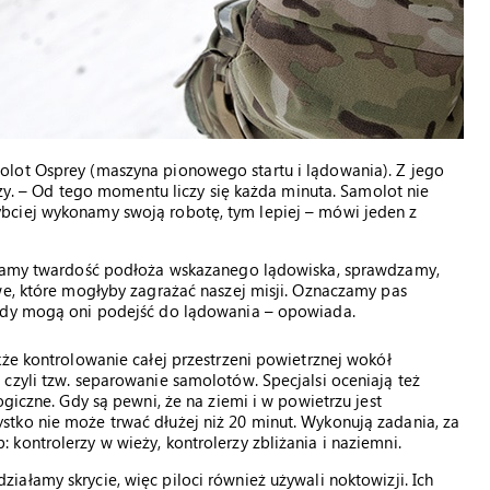
olot Osprey (maszyna pionowego startu i lądowania). Z jego
erzy. – Od tego momentu liczy się każda minuta. Samolot nie
bciej wykonamy swoją robotę, tym lepiej – mówi jeden z
eniamy twardość podłoża wskazanego lądowiska, sprawdzamy,
we, które mogłyby zagrażać naszej misji. Oznaczamy pas
tedy mogą oni podejść do lądowania – opowiada.
kże kontrolowanie całej przestrzeni powietrznej wokół
czyli tzw. separowanie samolotów. Specjalsi oceniają też
giczne. Gdy są pewni, że na ziemi i w powietrzu jest
tko nie może trwać dłużej niż 20 minut. Wykonują zadania, za
kontrolerzy w wieży, kontrolerzy zbliżania i naziemni.
działamy skrycie, więc piloci również używali noktowizji. Ich