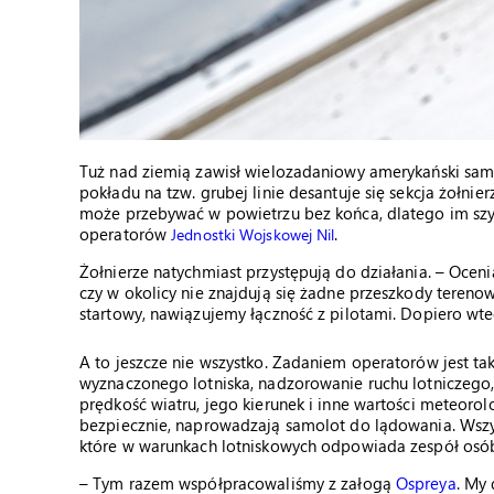
Tuż nad ziemią zawisł wielozadaniowy amerykański sam
pokładu na tzw. grubej linie desantuje się sekcja żołni
może przebywać w powietrzu bez końca, dlatego im szy
operatorów
.
Jednostki Wojskowej Nil
Żołnierze natychmiast przystępują do działania. – Oc
czy w okolicy nie znajdują się żadne przeszkody tereno
startowy, nawiązujemy łączność z pilotami. Dopiero w
A to jeszcze nie wszystko. Zadaniem operatorów jest ta
wyznaczonego lotniska, nadzorowanie ruchu lotniczego, 
prędkość wiatru, jego kierunek i inne wartości meteorolo
bezpiecznie, naprowadzają samolot do lądowania. Wszys
które w warunkach lotniskowych odpowiada zespół osób: 
– Tym razem współpracowaliśmy z załogą
Ospreya
. My 