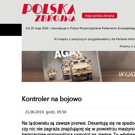
moja polska zbrojna
Od 25 maja 2018 r. obowiązuje w Polsce Rozporządzenie Parlamentu Europejskieg
Armia
Poligon
Sprzęt
Misje
Polityka
Prawo
W związku z powyższym przygotowaliśmy dla Państwa inform
Prosimy o 
Kontroler na bojowo
21.06.2019, godz. 05:58
Na lądowisku są zawsze pierwsi. Desantują się na spadoc
czy nic nie zagraża znajdującej się w powietrzu maszyni
bezpiecznie sprowadzają samolot na ziemię. To właśni