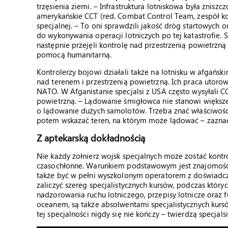
trzęsienia ziemi. – Infrastruktura lotniskowa była znisz
amerykańskie CCT (red. Combat Control Team, zespół ko
specjalnej. – To oni sprawdzili jakość dróg startowych 
do wykonywania operacji lotniczych po tej katastrofie.
następnie przejęli kontrolę nad przestrzenią powietrzn
pomocą humanitarną.
Kontrolerzy bojowi działali także na lotnisku w afgańsk
nad terenem i przestrzenią powietrzną. Ich praca utor
NATO. W Afganistanie specjalsi z USA często wysyłali C
powietrzną. – Lądowanie śmigłowca nie stanowi większ
o lądowanie dużych samolotów. Trzeba znać właściwości 
potem wskazać teren, na którym może lądować – zaznac
Z aptekarską dokładnością
Nie każdy żołnierz wojsk specjalnych może zostać kontro
czasochłonne. Warunkiem podstawowym jest znajomość 
także być w pełni wyszkolonym operatorem z doświadc
zaliczyć szereg specjalistycznych kursów, podczas któr
nadzorowania ruchu lotniczego, przepisy lotnicze oraz fu
oceanem, są także absolwentami specjalistycznych kur
tej specjalności nigdy się nie kończy – twierdzą specjalsi