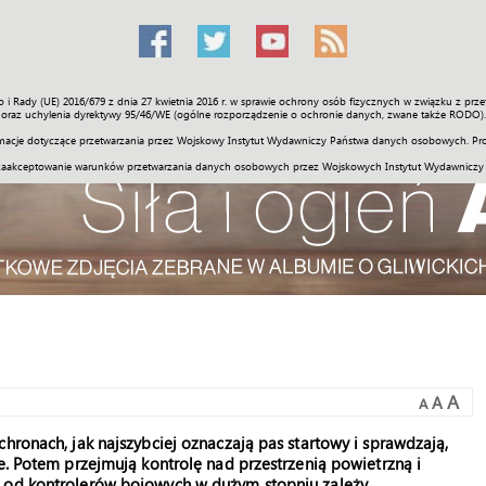
o i Rady (UE) 2016/679 z dnia 27 kwietnia 2016 r. w sprawie ochrony osób fizycznych w związku z 
Świat
Społeczność
Sport
Historia
Galerie
Wideo
ENGLI
oraz uchylenia dyrektywy 95/46/WE (ogólne rozporządzenie o ochronie danych, zwane także RODO).
acje dotyczące przetwarzania przez Wojskowy Instytut Wydawniczy Państwa danych osobowych. Pro
zaakceptowanie warunków przetwarzania danych osobowych przez Wojskowych Instytut Wydawniczy
A
A
A
hronach, jak najszybciej oznaczają pas startowy i sprawdzają,
e. Potem przejmują kontrolę nad przestrzenią powietrzną i
e od kontrolerów bojowych w dużym stopniu zależy