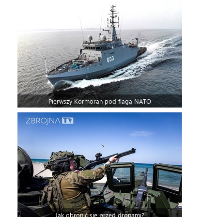
Pierwszy Kormoran pod flagą NATO
Jak obronić się przed dronami?