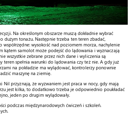
ecyzji. Na określonym obszarze muszą dokładnie wybrać
o dużym tonażu. Następnie trzeba ten teren zbadać,
ego współrzędne: wysokość nad poziomem morza, nachylenie
nym kątem samolot może podejść do lądowania i wyznaczają
ie wszystkie zebrane przez nich dane i wyliczenia są
 teren spełnia warunki do lądowania czy też nie. A gdy już
nierzami na pokładzie ma wylądować, kontrolerzy ponownie
owadzić maszynę na ziemię.
i Nil przyznają, że wyzwaniem jest praca w nocy, gdy mają
trzu jest kilka, to dodatkowo trzeba je odpowiednio poukładać
lejno, jeden po drugim wylądowały.
ności podczas międzynarodowych ćwiczeń i szkoleń.
ych.