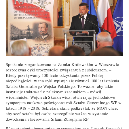
Spotkanie zorganizowane na Zamku Królewskim w Warszawie
rozpoczyna cykl uroczystości związanych z jubileuszem. –
Kiedy przeżywamy 100-lecie odzyskania przez Polskę
niepodległości, w ten cykl wpisuje się również 100 lat istnienia
Sztabu Generalnego Wojska Polskiego. To ważne, aby takie
instytucje traktować z należnym szacunkiem – mówił
wiceminister Wojciech Skurkiewicz, otwierając jednodniowe
sympozjum naukowe poświęcone roli Sztabu Generalnego WP w
latach 1918 – 2018. Sekretarz stanu podkreślał, że MON chce,
aby szef sztabu był osobą szczególnie ważną w systemie
dowodzenia i kierowania Siłami Zbrojnymi RP.
W wystąpieniu inaugurującym sympozjum gen. Leszek Surawski,