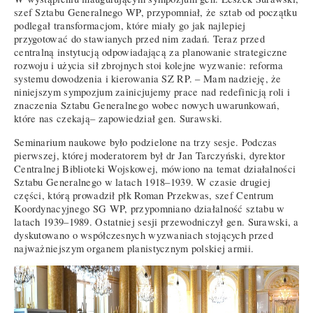
szef Sztabu Generalnego WP, przypomniał, że sztab od początku
podlegał transformacjom, które miały go jak najlepiej
przygotować do stawianych przed nim zadań. Teraz przed
centralną instytucją odpowiadającą za planowanie strategiczne
rozwoju i użycia sił zbrojnych stoi kolejne wyzwanie: reforma
systemu dowodzenia i kierowania SZ RP. – Mam nadzieję, że
niniejszym sympozjum zainicjujemy prace nad redefinicją roli i
znaczenia Sztabu Generalnego wobec nowych uwarunkowań,
które nas czekają– zapowiedział gen. Surawski.
Seminarium naukowe było podzielone na trzy sesje. Podczas
pierwszej, której moderatorem był dr Jan Tarczyński, dyrektor
Centralnej Biblioteki Wojskowej, mówiono na temat działalności
Sztabu Generalnego w latach 1918–1939. W czasie drugiej
części, którą prowadził płk Roman Przekwas, szef Centrum
Koordynacyjnego SG WP, przypomniano działalność sztabu w
latach 1939–1989. Ostatniej sesji przewodniczył gen. Surawski, a
dyskutowano o współczesnych wyzwaniach stojących przed
najważniejszym organem planistycznym polskiej armii.