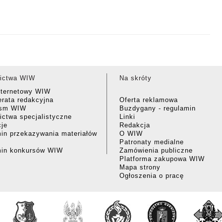
ictwa WIW
Na skróty
nternetowy WIW
rata redakcyjna
Oferta reklamowa
ism WIW
Buzdygany - regulamin
ctwa specjalistyczne
Linki
cje
Redakcja
in przekazywania materiałów
O WIW
Patronaty medialne
min konkursów WIW
Zamówienia publiczne
Platforma zakupowa WIW
Mapa strony
Ogłoszenia o pracę