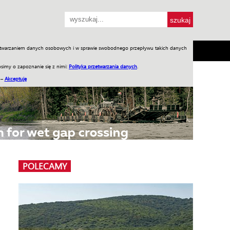
przetwarzaniem danych osobowych i w sprawie swobodnego przepływu takich danych
SH
SKLEP
Jednodniówki
Praca w WIW
simy o zapoznanie się z nimi:
Polityka przetwarzania danych
.
 –
Akceptuję
POLECAMY