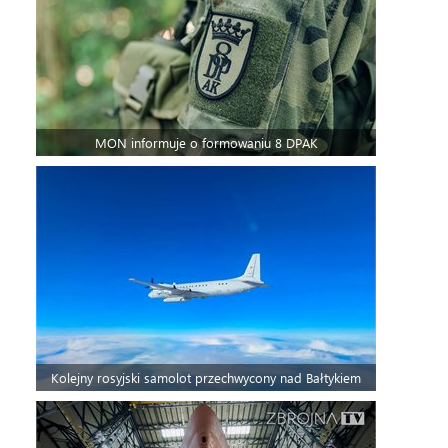
MON informuje o formowaniu 8 DPAK
Kolejny rosyjski samolot przechwycony nad Bałtykiem