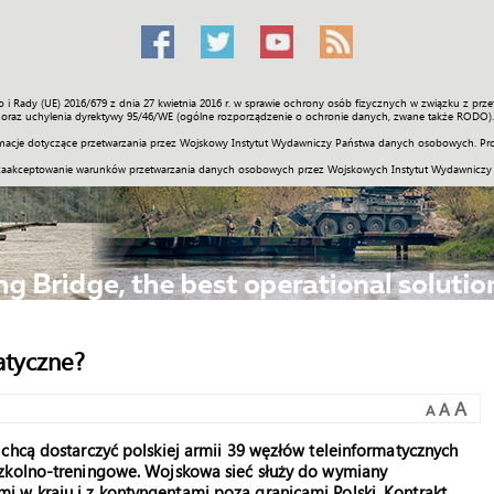
o i Rady (UE) 2016/679 z dnia 27 kwietnia 2016 r. w sprawie ochrony osób fizycznych w związku z 
Świat
Społeczność
Sport
Historia
Galerie
Wideo
ENGLI
oraz uchylenia dyrektywy 95/46/WE (ogólne rozporządzenie o ochronie danych, zwane także RODO).
acje dotyczące przetwarzania przez Wojskowy Instytut Wydawniczy Państwa danych osobowych. Pro
zaakceptowanie warunków przetwarzania danych osobowych przez Wojskowych Instytut Wydawniczy
atyczne?
A
A
A
chcą dostarczyć polskiej armii 39 węzłów teleinformatycznych
szkolno-treningowe. Wojskowa sieć służy do wymiany
 w kraju i z kontyngentami poza granicami Polski. Kontrakt