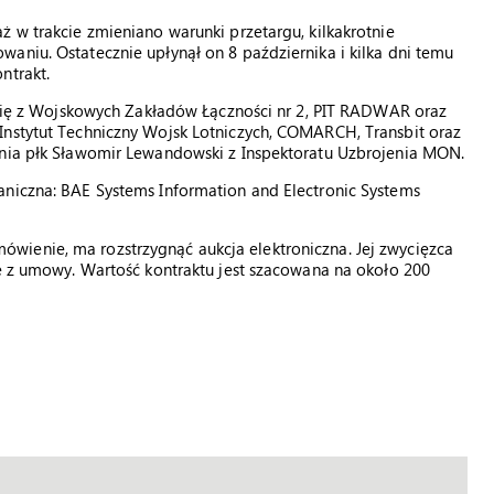
ż w trakcie zmieniano warunki przetargu, kilkakrotnie
aniu. Ostatecznie upłynął on 8 października i kilka dni temu
ntrakt.
a się z Wojskowych Zakładów Łączności nr 2, PIT RADWAR oraz
Instytut Techniczny Wojsk Lotniczych, COMARCH, Transbit oraz
śnia płk Sławomir Lewandowski z Inspektoratu Uzbrojenia MON.
aniczna: BAE Systems Information and Electronic Systems
ienie, ma rozstrzygnąć aukcja elektroniczna. Jej zwycięzca
ię z umowy. Wartość kontraktu jest szacowana na około 200