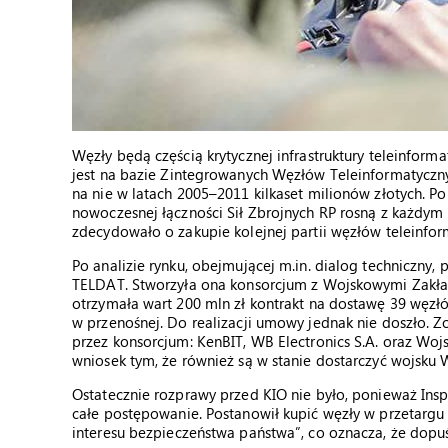
Węzły będą częścią krytycznej infrastruktury teleinfor
jest na bazie Zintegrowanych Węzłów Teleinformatyczn
na nie w latach 2005–2011 kilkaset milionów złotych.
nowoczesnej łączności Sił Zbrojnych RP rosną z każdym
zdecydowało o zakupie kolejnej partii węzłów teleinfor
Po analizie rynku, obejmującej m.in. dialog techniczn
TELDAT. Stworzyła ona konsorcjum z Wojskowymi Zakłada
otrzymała wart 200 mln zł kontrakt na dostawę 39 węzłó
w przenośnej. Do realizacji umowy jednak nie doszło.
przez konsorcjum: KenBIT, WB Electronics S.A. oraz Woj
wniosek tym, że również są w stanie dostarczyć wojsku 
Ostatecznie rozprawy przed KIO nie było, ponieważ Insp
całe postępowanie. Postanowił kupić węzły w przetargu 
interesu bezpieczeństwa państwa”, co oznacza, że dopu