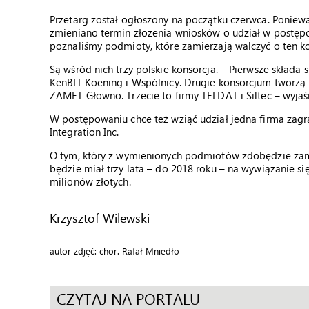
Przetarg został ogłoszony na początku czerwca. Poniewa
zmieniano termin złożenia wniosków o udział w postępow
poznaliśmy podmioty, które zamierzają walczyć o ten ko
Są wśród nich trzy polskie konsorcja. – Pierwsze skład
KenBIT Koening i Wspólnicy. Drugie konsorcjum tworzą 
ZAMET Głowno. Trzecie to firmy TELDAT i Siltec – wyja
W postępowaniu chce też wziąć udział jedna firma zagr
Integration Inc.
O tym, który z wymienionych podmiotów zdobędzie zamów
będzie miał trzy lata – do 2018 roku – na wywiązanie s
milionów złotych.
Krzysztof Wilewski
autor zdjęć: chor. Rafał Mniedło
CZYTAJ NA PORTALU