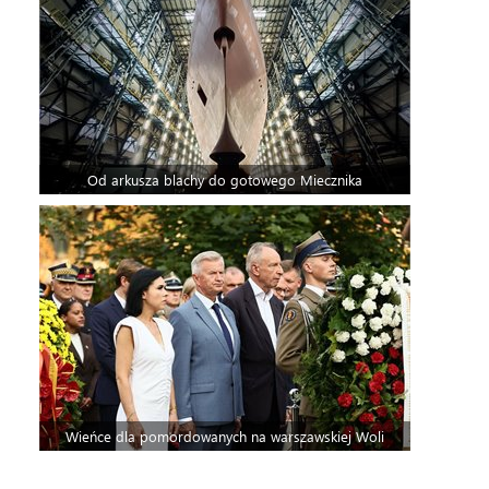
Od arkusza blachy do gotowego Miecznika
Wieńce dla pomordowanych na warszawskiej Woli