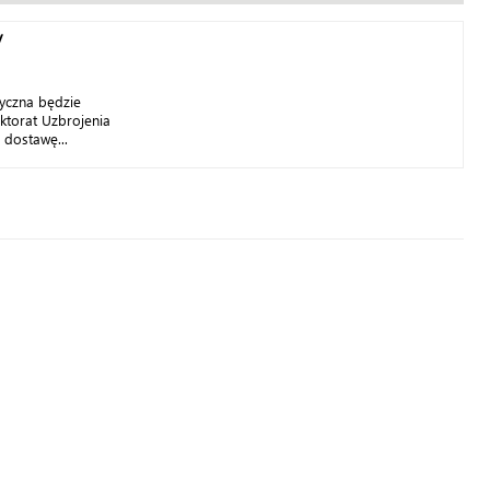
y
tyczna będzie
ktorat Uzbrojenia
 dostawę...