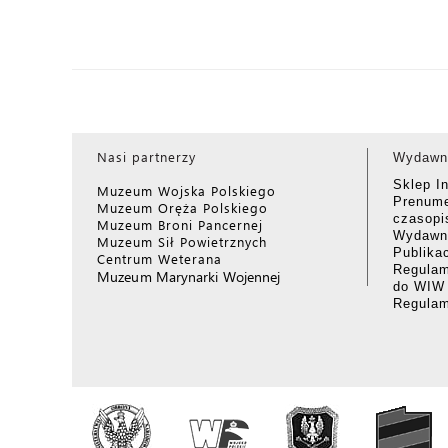
Nasi partnerzy
Wydawn
Sklep I
Muzeum Wojska Polskiego
Prenume
Muzeum Oręża Polskiego
czasop
Muzeum Broni Pancernej
Wydawni
Muzeum Sił Powietrznych
Publika
Centrum Weterana
Regulam
Muzeum Marynarki Wojennej
do WIW
Regula