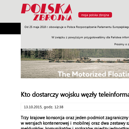
moja polska zbrojna
Od 25 maja 2018 r. obowiązuje w Polsce Rozporządzenie Parlamentu Europejskieg
Armia
Poligon
Sprzęt
Misje
Polityka
Prawo
W związku z powyższym przygotowaliśmy dla Państwa inform
Prosimy o 
Kto dostarczy wojsku węzły teleinform
13.10.2015, godz. 12:38
Trzy krajowe konsorcja oraz jeden podmiot zagraniczny 
w wersjach kontenerowej i mobilnej oraz dwa zestawy 
meldunków, komunikatów i rozkazów między jednostkami