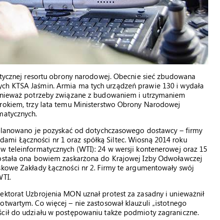
matycznej resortu obrony narodowej. Obecnie sieć zbudowana
ych KTSA Jaśmin. Armia ma tych urządzeń prawie 130 i wydała
 Ponieważ potrzeby związane z budowaniem i utrzymaniem
 rokiem, trzy lata temu Ministerstwo Obrony Narodowej
matycznych.
y, planowano je pozyskać od dotychczasowego dostawcy – firmy
mi Łączności nr 1 oraz spółką Siltec. Wiosną 2014 roku
w teleinformatycznych (WTI): 24 w wersji kontenerowej oraz 15
 Została ona bowiem zaskarżona do Krajowej Izby Odwoławczej
skowe Zakłady Łączności nr 2. Firmy te argumentowały swój
WTI.
ektorat Uzbrojenia MON uznał protest za zasadny i unieważnił
otwartym. Co więcej – nie zastosował klauzuli „istotnego
ścił do udziału w postępowaniu także podmioty zagraniczne.