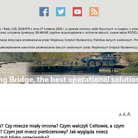
o i Rady (UE) 2016/679 z dnia 27 kwietnia 2016 r. w sprawie ochrony osób fizycznych w związku z 
Świat
Społeczność
Sport
Historia
Galerie
Wideo
ENGLI
oraz uchylenia dyrektywy 95/46/WE (ogólne rozporządzenie o ochronie danych, zwane także RODO).
acje dotyczące przetwarzania przez Wojskowy Instytut Wydawniczy Państwa danych osobowych. Pro
zaakceptowanie warunków przetwarzania danych osobowych przez Wojskowych Instytut Wydawniczy
A
A
A
i? Czy miecze miały imiona? Czym walczyli Celtowie, a czym
? Czym jest miecz pierścieniowy? Jak wygląda miecz
yli blisko przeciwnika?