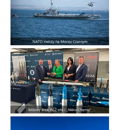
NATO ćwiczy na Morzu Czarnym
Milowy krok PGZ-etu i „Nitro-Chemu”