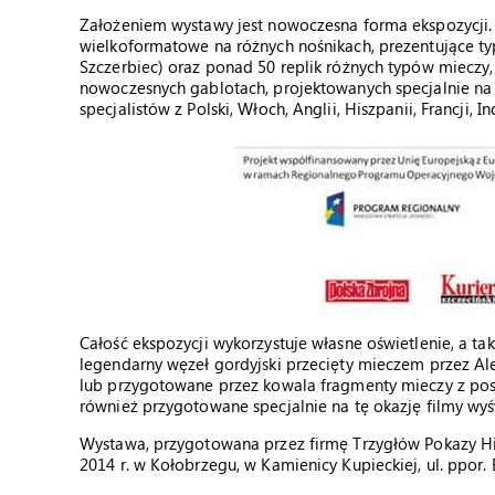
Założeniem wystawy jest nowoczesna forma ekspozycji. 
wielkoformatowe na różnych nośnikach, prezentujące typ
Szczerbiec) oraz ponad 50 replik różnych typów mieczy
nowoczesnych gablotach, projektowanych specjalnie n
specjalistów z Polski, Włoch, Anglii, Hiszpanii, Francji, Ind
Całość ekspozycji wykorzystuje własne oświetlenie, a ta
legendarny węzeł gordyjski przecięty mieczem przez Ale
lub przygotowane przez kowala fragmenty mieczy z pos
również przygotowane specjalnie na tę okazję filmy wyś
Wystawa, przygotowana przez firmę Trzygłów Pokazy Hi
2014 r. w Kołobrzegu, w Kamienicy Kupieckiej, ul. ppor. E