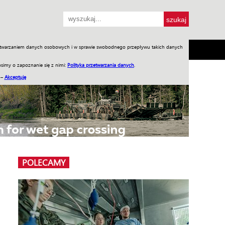
przetwarzaniem danych osobowych i w sprawie swobodnego przepływu takich danych
SH
SKLEP
Jednodniówki
Praca w WIW
simy o zapoznanie się z nimi:
Polityka przetwarzania danych
.
 –
Akceptuję
POLECAMY