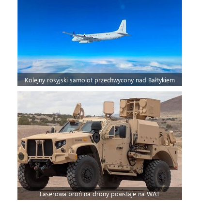
Kolejny rosyjski samolot przechwycony nad Bałtykiem
Laserowa broń na drony powstaje na WAT