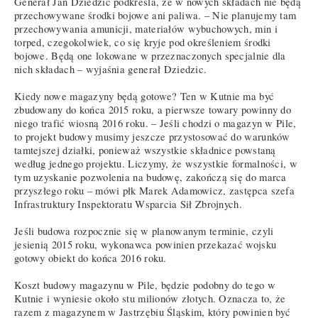
Generał Jan Dziedzic podkreśla, że w nowych składach nie będą
przechowywane środki bojowe ani paliwa. – Nie planujemy tam
przechowywania amunicji, materiałów wybuchowych, min i
torped, czegokolwiek, co się kryje pod określeniem środki
bojowe. Będą one lokowane w przeznaczonych specjalnie dla
nich składach – wyjaśnia generał Dziedzic.
Kiedy nowe magazyny będą gotowe? Ten w Kutnie ma być
zbudowany do końca 2015 roku, a pierwsze towary powinny do
niego trafić wiosną 2016 roku. – Jeśli chodzi o magazyn w Pile,
to projekt budowy musimy jeszcze przystosować do warunków
tamtejszej działki, ponieważ wszystkie składnice powstaną
według jednego projektu. Liczymy, że wszystkie formalności, w
tym uzyskanie pozwolenia na budowę, zakończą się do marca
przyszłego roku – mówi płk Marek Adamowicz, zastępca szefa
Infrastruktury Inspektoratu Wsparcia Sił Zbrojnych.
Jeśli budowa rozpocznie się w planowanym terminie, czyli
jesienią 2015 roku, wykonawca powinien przekazać wojsku
gotowy obiekt do końca 2016 roku.
Koszt budowy magazynu w Pile, będzie podobny do tego w
Kutnie i wyniesie około stu milionów złotych. Oznacza to, że
razem z magazynem w Jastrzębiu Śląskim, który powinien być