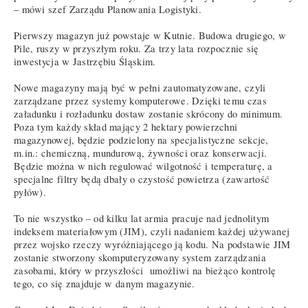
– mówi szef Zarządu Planowania Logistyki.
Pierwszy magazyn już powstaje w Kutnie. Budowa drugiego, w
Pile, ruszy w przyszłym roku. Za trzy lata rozpocznie się
inwestycja w Jastrzębiu Śląskim.
Nowe magazyny mają być w pełni zautomatyzowane, czyli
zarządzane przez systemy komputerowe. Dzięki temu czas
załadunku i rozładunku dostaw zostanie skrócony do minimum.
Poza tym każdy skład mający 2 hektary powierzchni
magazynowej, będzie podzielony na specjalistyczne sekcje,
m.in.: chemiczną, mundurową, żywności oraz konserwacji.
Będzie można w nich regulować wilgotność i temperaturę, a
specjalne filtry będą dbały o czystość powietrza (zawartość
pyłów).
To nie wszystko – od kilku lat armia pracuje nad jednolitym
indeksem materiałowym (JIM), czyli nadaniem każdej używanej
przez wojsko rzeczy wyróżniającego ją kodu. Na podstawie JIM
zostanie stworzony skomputeryzowany system zarządzania
zasobami, który w przyszłości umożliwi na bieżąco kontrolę
tego, co się znajduje w danym magazynie.