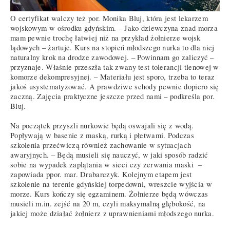
O certyfikat walczy też por. Monika Bluj, która jest lekarzem
wojskowym w ośrodku gdyńskim. – Jako dziewczyna znad morza
mam pewnie trochę łatwiej niż na przykład żołnierze wojsk
lądowych – żartuje. Kurs na stopień młodszego nurka to dla niej
naturalny krok na drodze zawodowej. – Powinnam go zaliczyć –
przyznaje. Właśnie przeszła tak zwany test tolerancji tlenowej w
komorze dekompresyjnej. – Materiału jest sporo, trzeba to teraz
jakoś usystematyzować. A prawdziwe schody pewnie dopiero się
zaczną. Zajęcia praktyczne jeszcze przed nami – podkreśla por.
Bluj.
Na początek przyszli nurkowie będą oswajali się z wodą.
Popływają w basenie z maską, rurką i płetwami. Podczas
szkolenia przećwiczą również zachowanie w sytuacjach
awaryjnych. – Będą musieli się nauczyć, w jaki sposób radzić
sobie na wypadek zaplątania w sieci czy zerwania maski –
zapowiada ppor. mar. Drabarczyk. Kolejnym etapem jest
szkolenie na terenie gdyńskiej torpedowni, wreszcie wyjścia w
morze. Kurs kończy się egzaminem. Żołnierze będą wówczas
musieli m.in. zejść na 20 m, czyli maksymalną głębokość, na
jakiej może działać żołnierz z uprawnieniami młodszego nurka.