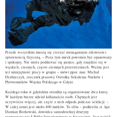
Przede wszystkim muszą się cieszyć nienagannym zdrowiem i
sprawnością fizyczną. – Poza tym nurek powinien być opanowany
i spokojny. Nie może poddawać się panice, gdy znajdzie się w
wąskich, ciasnych, często ciemnych przestrzeniach. Ważna jest
też umiejętność pracy w grupie – mówi ppor. mar. Michał
Drabarczyk, rzecznik prasowy Ośrodka Szkolenia Nurków i
Płetwonurków Wojska Polskiego w Gdyni.
Każdego roku w gdyńskim ośrodku są organizowane dwa kursy.
W każdym bierze udział kilkanaście osób. Chętnych jest
oczywiście więcej, ale część z nich odpada podczas selekcji. –
W całej armii jest około 400 nurków. To elita – podkreśla st. kpr.
Damian Borkowski, dowódca samodzielnej drużyny
rozpoznawczej 5 Pułku Inżynieryjnego w Szczecinie. Jest wśród