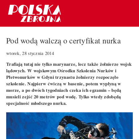
Pod wodą walczą o certyfikat nurka
wtorek, 28 stycznia 2014
Trafiają tutaj nie tylko marynarze, lecz także żołnierze wojsk
lądowych. W wojskowym Ośrodku Szkolenia Nurków i
Płetwonurków w Gdyni trzynastu żołnierzy rozpoczęło
szkolenie. Najpierw ćwiczą w basenie, potem wypłyną w
morze, a po dwóch tygodniach czeka ich egzamin – będą
musieli zejść 20 metrów pod wodę. Tylko wtedy zdobędą
specjalność młodszego nurka.