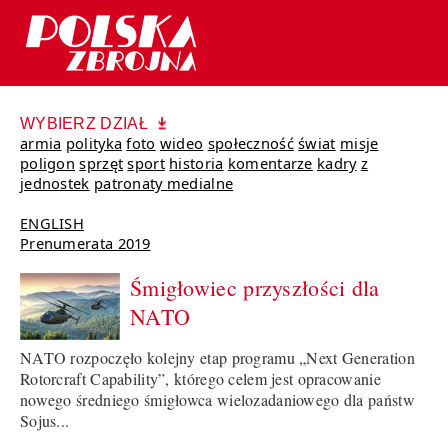
WYBIERZ DZIAŁ
armia
polityka
foto
wideo
społeczność
świat
misje
poligon
sprzęt
sport
historia
komentarze
kadry
z
jednostek
patronaty medialne
ENGLISH
Prenumerata 2019
Śmigłowiec przyszłości dla
NATO
NATO rozpoczęło kolejny etap programu „Next Generation
Rotorcraft Capability”, którego celem jest opracowanie
nowego średniego śmigłowca wielozadaniowego dla państw
Sojus...