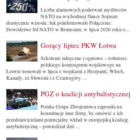
Liczba alarmowych poderwań myśliwców
NATO na wschodniej flance Sojuszu
drastycznie wzrosła. Jak poinformowało Połączone
Dowództwo Sił NATO w Brunssum, w lipcu 2026 roku o...
Gorący lipiec PKW Łotwa
Szkolenie taktyczne i ogniowe – żołnierze
polskiego kontyngentu wojskowego na
Łotwie trenowali w lipcu z wojskami z Hiszpanii, Włoch,
Kanady, ze Słowenii i z Czarnogóry. ...
PGZ o koalicji antybalistycznej
Polska Grupa Zbrojeniowa zaprosiła na
konsultacje inne firmy, by omówić z ich
przedstawicielami potencjalny wkład w europejską koalicję
antybalistyczną – powiedział dziś ...