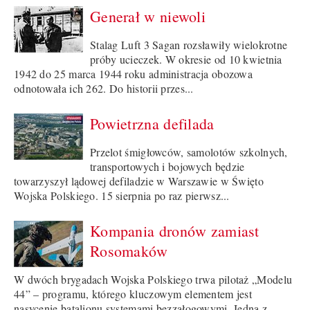
Generał w niewoli
Stalag Luft 3 Sagan rozsławiły wielokrotne
próby ucieczek. W okresie od 10 kwietnia
1942 do 25 marca 1944 roku administracja obozowa
odnotowała ich 262. Do historii przes...
Powietrzna defilada
Przelot śmigłowców, samolotów szkolnych,
transportowych i bojowych będzie
towarzyszył lądowej defiladzie w Warszawie w Święto
Wojska Polskiego. 15 sierpnia po raz pierwsz...
Kompania dronów zamiast
Rosomaków
W dwóch brygadach Wojska Polskiego trwa pilotaż „Modelu
44” – programu, którego kluczowym elementem jest
nasycenie batalionu systemami bezzałogowymi. Jedną z