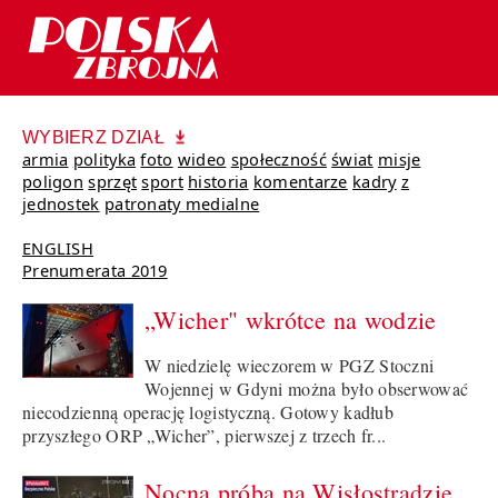
WYBIERZ DZIAŁ
armia
polityka
foto
wideo
społeczność
świat
misje
poligon
sprzęt
sport
historia
komentarze
kadry
z
jednostek
patronaty medialne
ENGLISH
Prenumerata 2019
„Wicher" wkrótce na wodzie
W niedzielę wieczorem w PGZ Stoczni
Wojennej w Gdyni można było obserwować
niecodzienną operację logistyczną. Gotowy kadłub
przyszłego ORP „Wicher”, pierwszej z trzech fr...
Nocna próba na Wisłostradzie