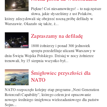
Piękne! Coś niesamowitego! – to najczęstsze
słowa, jakie słyszeliśmy z ust Polaków,
którzy zdecydowali się obejrzeć nocną próbę defilady w
Warszawie. Okazało się także, ż...
Zapraszamy na defiladę
1800 żołnierzy i ponad 300 jednostek
sprzętu przedefiluje ulicami Warszawy w
dniu Święta Wojska Polskiego. Dzisiaj w nocy żołnierze
trenowali, by 15 sierpnia wszystko był...
Śmigłowiec przyszłości dla
NATO
NATO rozpoczęło kolejny etap programu „Next Generation
Rotorcraft Capability”, którego celem jest opracowanie
nowego średniego śmigłowca wielozadaniowego dla państw
Sojus...