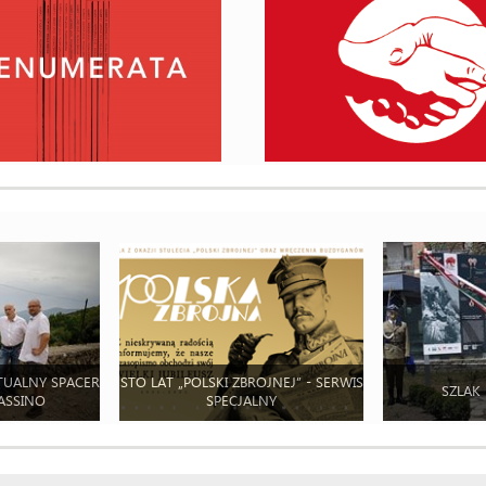
TUALNY SPACER
STO LAT „POLSKI ZBROJNEJ” - SERWIS
SZLAK
ASSINO
SPECJALNY