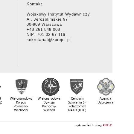
Kontakt
Wojskowy Instytut Wydawniczy
Al. Jerozolimskie 97
00-909 Warszawa
+48 261 849 008
NIP: 701-02-67-116
sekretariat@zbrojni.pl
t
Wielonarodowy
Wielonarodowa
Centrum
Agencja
SZ
Korpus
Dywizja
Szkolenia Sił
Uzbrojenia
Północno-
Północny-
Połączonych
Wschodni
Wschód
NATO (JFTC)
wykonanie i hosting
AIKELO