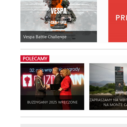
Vespa Battle Challenge
POLECAMY
ZAPRASZAMY NA WIR
BUZDYGANY 2025 WRĘCZONE
NA MONTE C