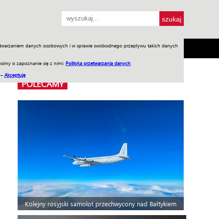
przetwarzaniem danych osobowych i w sprawie swobodnego przepływu takich danych
SH
SKLEP
Jednodniówki
Praca w WIW
simy o zapoznanie się z nimi:
Polityka przetwarzania danych
.
 –
Akceptuję
POLECAMY
Kolejny rosyjski samolot przechwycony nad Bałtykiem