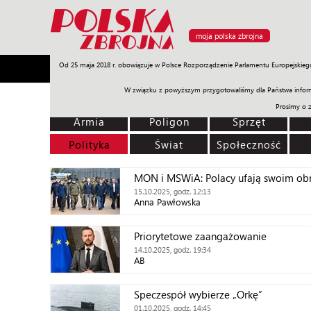
moja polska zbrojna
Od 25 maja 2018 r. obowiązuje w Polsce Rozporządzenie Parlamentu Europejskieg
Armia
Poligon
Sprzęt
Misje
Polityka
Prawo
W związku z powyższym przygotowaliśmy dla Państwa inform
Prosimy o 
Armia
Poligon
Sprzęt
Polityka
Świat
Społeczność
MON i MSWiA: Polacy ufają swoim o
15.10.2025, godz. 12:13
Anna Pawłowska
Priorytetowe zaangażowanie
14.10.2025, godz. 19:34
AB
Speczespół wybierze „Orkę”
01.10.2025, godz. 14:45