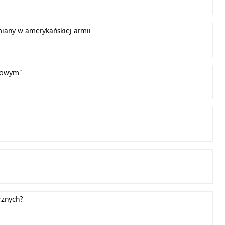
any w amerykańskiej armii
nowym”
rznych?