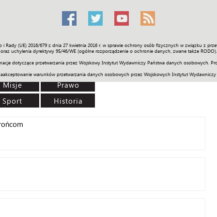
o i Rady (UE) 2016/679 z dnia 27 kwietnia 2016 r. w sprawie ochrony osób fizycznych w związku z 
Świat
Społeczność
Sport
Historia
Galerie
Wideo
ENGLI
oraz uchylenia dyrektywy 95/46/WE (ogólne rozporządzenie o ochronie danych, zwane także RODO).
acje dotyczące przetwarzania przez Wojskowy Instytut Wydawniczy Państwa danych osobowych. Pro
zaakceptowanie warunków przetwarzania danych osobowych przez Wojskowych Instytut Wydawniczy
Misje
Prawo
Sport
Historia
brońcom