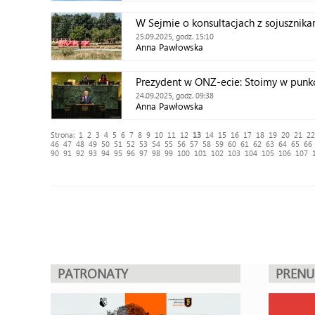
W Sejmie o konsultacjach z sojusznika
25.09.2025, godz. 15:10
Anna Pawłowska
Prezydent w ONZ-ecie: Stoimy w punkc
24.09.2025, godz. 09:38
Anna Pawłowska
Strona:
1
2
3
4
5
6
7
8
9
10
11
12
13
14
15
16
17
18
19
20
21
22
46
47
48
49
50
51
52
53
54
55
56
57
58
59
60
61
62
63
64
65
66
90
91
92
93
94
95
96
97
98
99
100
101
102
103
104
105
106
107
PATRONATY
PREN