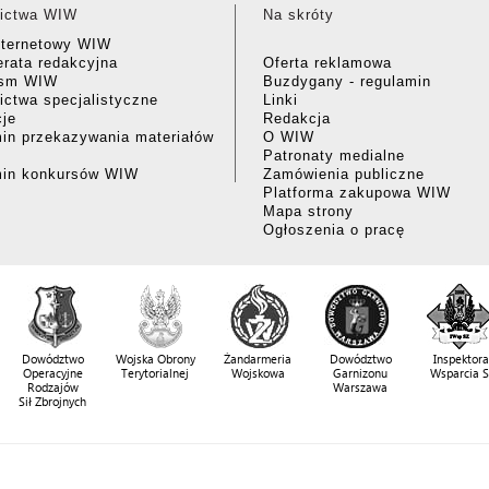
ictwa WIW
Na skróty
nternetowy WIW
rata redakcyjna
Oferta reklamowa
ism WIW
Buzdygany - regulamin
ctwa specjalistyczne
Linki
cje
Redakcja
in przekazywania materiałów
O WIW
Patronaty medialne
min konkursów WIW
Zamówienia publiczne
Platforma zakupowa WIW
Mapa strony
Ogłoszenia o pracę
Dowództwo
Wojska Obrony
Żandarmeria
Dowództwo
Inspektora
Operacyjne
Terytorialnej
Wojskowa
Garnizonu
Wsparcia 
Rodzajów
Warszawa
Sił Zbrojnych