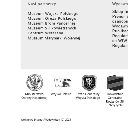
Nasi partnerzy
Wydawn
Sklep I
Muzeum Wojska Polskiego
Prenume
Muzeum Oręża Polskiego
czasop
Muzeum Broni Pancernej
Wydawni
Muzeum Sił Powietrznych
Publika
Centrum Weterana
Regulam
Muzeum Marynarki Wojennej
do WIW
Regula
Ministerstwo
Wojsko Polskie
Sztab Generalny
Dowództwo
Obrony Narodowej
Wojska Polskiego
Generalne
Rodzajów Sił
Zbrojnych
Wojskowy Instytut Wydawniczy (C) 2015