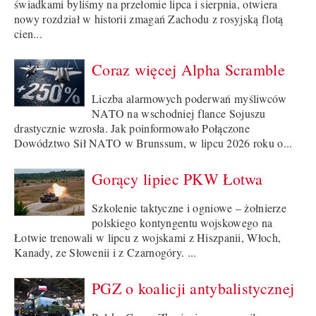
świadkami byliśmy na przełomie lipca i sierpnia, otwiera
nowy rozdział w historii zmagań Zachodu z rosyjską flotą
cien...
Coraz więcej Alpha Scramble
Liczba alarmowych poderwań myśliwców
NATO na wschodniej flance Sojuszu
drastycznie wzrosła. Jak poinformowało Połączone
Dowództwo Sił NATO w Brunssum, w lipcu 2026 roku o...
Gorący lipiec PKW Łotwa
Szkolenie taktyczne i ogniowe – żołnierze
polskiego kontyngentu wojskowego na
Łotwie trenowali w lipcu z wojskami z Hiszpanii, Włoch,
Kanady, ze Słowenii i z Czarnogóry. ...
PGZ o koalicji antybalistycznej