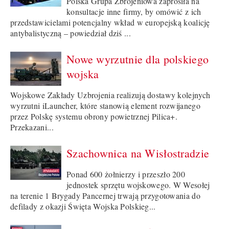
Polska Grupa Zbrojeniowa zaprosiła na
konsultacje inne firmy, by omówić z ich
przedstawicielami potencjalny wkład w europejską koalicję
antybalistyczną – powiedział dziś ...
Nowe wyrzutnie dla polskiego
wojska
Wojskowe Zakłady Uzbrojenia realizują dostawy kolejnych
wyrzutni iLauncher, które stanowią element rozwijanego
przez Polskę systemu obrony powietrznej Pilica+.
Przekazani...
Szachownica na Wisłostradzie
Ponad 600 żołnierzy i przeszło 200
jednostek sprzętu wojskowego. W Wesołej
na terenie 1 Brygady Pancernej trwają przygotowania do
defilady z okazji Święta Wojska Polskieg...