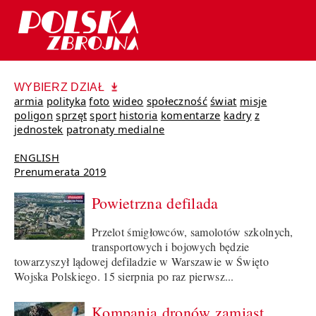
WYBIERZ DZIAŁ
armia
polityka
foto
wideo
społeczność
świat
misje
poligon
sprzęt
sport
historia
komentarze
kadry
z
jednostek
patronaty medialne
ENGLISH
Prenumerata 2019
Powietrzna defilada
Przelot śmigłowców, samolotów szkolnych,
transportowych i bojowych będzie
towarzyszył lądowej defiladzie w Warszawie w Święto
Wojska Polskiego. 15 sierpnia po raz pierwsz...
Kompania dronów zamiast