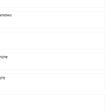
zeństwo
wojnę
jny