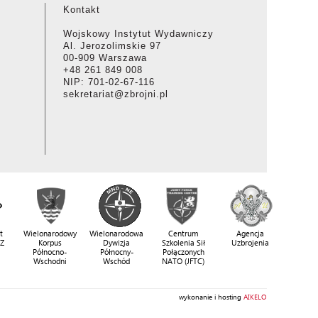
Kontakt
Wojskowy Instytut Wydawniczy
Al. Jerozolimskie 97
00-909 Warszawa
+48 261 849 008
NIP: 701-02-67-116
sekretariat@zbrojni.pl
t
Wielonarodowy
Wielonarodowa
Centrum
Agencja
SZ
Korpus
Dywizja
Szkolenia Sił
Uzbrojenia
Północno-
Północny-
Połączonych
Wschodni
Wschód
NATO (JFTC)
wykonanie i hosting
AIKELO