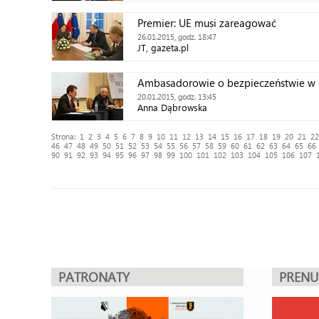
Premier: UE musi zareagować
26.01.2015, godz. 18:47
JT, gazeta.pl
Ambasadorowie o bezpieczeństwie w 
20.01.2015, godz. 13:45
Anna Dąbrowska
Strona:
1
2
3
4
5
6
7
8
9
10
11
12
13
14
15
16
17
18
19
20
21
22
46
47
48
49
50
51
52
53
54
55
56
57
58
59
60
61
62
63
64
65
66
90
91
92
93
94
95
96
97
98
99
100
101
102
103
104
105
106
107
PATRONATY
PREN