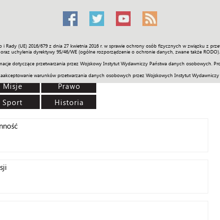
o i Rady (UE) 2016/679 z dnia 27 kwietnia 2016 r. w sprawie ochrony osób fizycznych w związku z 
Świat
Społeczność
Sport
Historia
Galerie
Wideo
ENGLI
oraz uchylenia dyrektywy 95/46/WE (ogólne rozporządzenie o ochronie danych, zwane także RODO).
acje dotyczące przetwarzania przez Wojskowy Instytut Wydawniczy Państwa danych osobowych. Pro
zaakceptowanie warunków przetwarzania danych osobowych przez Wojskowych Instytut Wydawniczy
Misje
Prawo
Sport
Historia
onność
sji