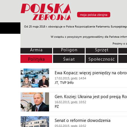
moja polska zbrojna
Od 25 maja 2018 r. obowiązuje w Polsce Rozporządzenie Parlamentu Europejskieg
Armia
Poligon
Sprzęt
Misje
Polityka
Prawo
W związku z powyższym przygotowaliśmy dla Państwa inform
Prosimy o 
Armia
Poligon
Sprzęt
Polityka
Świat
Społeczność
Ewa Kopacz: więcej pieniędzy na obr
17.02.2015, godz. 14:54
JT, TVP Info
Gen. Koziej: Ukraina jest pod presją Ro
16.02.2015, godz. 10:52
PZ
Senat o reformie dowodzenia
05.02.2015, godz. 10:32