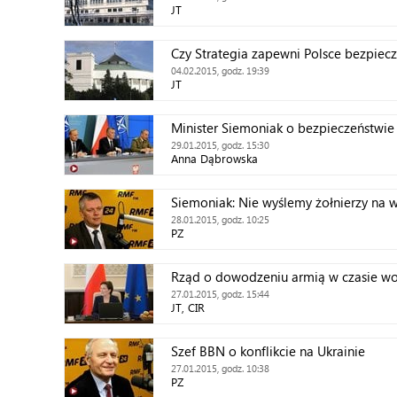
JT
Czy Strategia zapewni Polsce bezpiec
04.02.2015, godz. 19:39
JT
Minister Siemoniak o bezpieczeństwie
29.01.2015, godz. 15:30
Anna Dąbrowska
Siemoniak: Nie wyślemy żołnierzy na 
28.01.2015, godz. 10:25
PZ
Rząd o dowodzeniu armią w czasie wo
27.01.2015, godz. 15:44
JT, CIR
Szef BBN o konflikcie na Ukrainie
27.01.2015, godz. 10:38
PZ