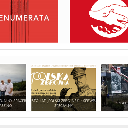
TUALNY SPACER
STO LAT „POLSKI ZBROJNEJ” - SERWIS
SZLAK
ASSINO
SPECJALNY