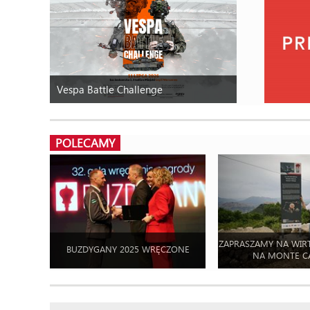
Vespa Battle Challenge
POLECAMY
ZAPRASZAMY NA WIR
BUZDYGANY 2025 WRĘCZONE
NA MONTE C