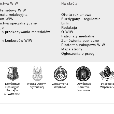
ictwa WIW
Na skróty
nternetowy WIW
rata redakcyjna
Oferta reklamowa
ism WIW
Buzdygany - regulamin
ctwa specjalistyczne
Linki
cje
Redakcja
in przekazywania materiałów
O WIW
Patronaty medialne
min konkursów WIW
Zamówienia publiczne
Platforma zakupowa WIW
Mapa strony
Ogłoszenia o pracę
Dowództwo
Wojska Obrony
Żandarmeria
Dowództwo
Inspektora
Operacyjne
Terytorialnej
Wojskowa
Garnizonu
Wsparcia 
Rodzajów
Warszawa
Sił Zbrojnych