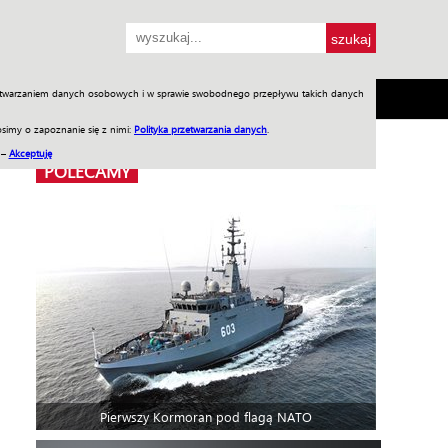
przetwarzaniem danych osobowych i w sprawie swobodnego przepływu takich danych
SH
SKLEP
Jednodniówki
Praca w WIW
simy o zapoznanie się z nimi:
Polityka przetwarzania danych
.
 –
Akceptuję
POLECAMY
Pierwszy Kormoran pod flagą NATO