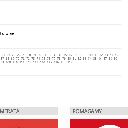
Europie
23
24
25
26
27
28
29
30
31
32
33
34
35
36
37
38
39
40
41
42
43
44
45
67
68
69
70
71
72
73
74
75
76
77
78
79
80
81
82
83
84
85
86
87
88
89
108
109
110
111
112
113
114
115
116
117
118
UMERATA
POMAGAMY