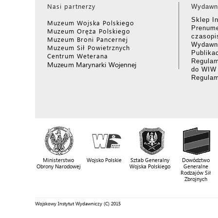
Nasi partnerzy
Wydawn
Sklep I
Muzeum Wojska Polskiego
Prenume
Muzeum Oręża Polskiego
czasop
Muzeum Broni Pancernej
Wydawni
Muzeum Sił Powietrznych
Publika
Centrum Weterana
Regulam
Muzeum Marynarki Wojennej
do WIW
Regula
Ministerstwo
Wojsko Polskie
Sztab Generalny
Dowództwo
Obrony Narodowej
Wojska Polskiego
Generalne
Rodzajów Sił
Zbrojnych
Wojskowy Instytut Wydawniczy (C) 2015