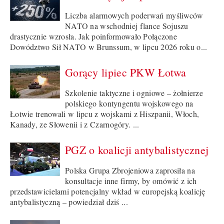
Liczba alarmowych poderwań myśliwców
NATO na wschodniej flance Sojuszu
drastycznie wzrosła. Jak poinformowało Połączone
Dowództwo Sił NATO w Brunssum, w lipcu 2026 roku o...
Gorący lipiec PKW Łotwa
Szkolenie taktyczne i ogniowe – żołnierze
polskiego kontyngentu wojskowego na
Łotwie trenowali w lipcu z wojskami z Hiszpanii, Włoch,
Kanady, ze Słowenii i z Czarnogóry. ...
PGZ o koalicji antybalistycznej
Polska Grupa Zbrojeniowa zaprosiła na
konsultacje inne firmy, by omówić z ich
przedstawicielami potencjalny wkład w europejską koalicję
antybalistyczną – powiedział dziś ...