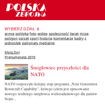
WYBIERZ DZIAŁ
armia
polityka
foto
wideo
społeczność
świat
misje
poligon
sprzęt
sport
historia
komentarze
kadry
z
jednostek
patronaty medialne
ENGLISH
Prenumerata 2019
Śmigłowiec przyszłości dla
NATO
NATO rozpoczęło kolejny etap programu „Next Generation
Rotorcraft Capability”, którego celem jest opracowanie
nowego średniego śmigłowca wielozadaniowego dla państw
Sojus...