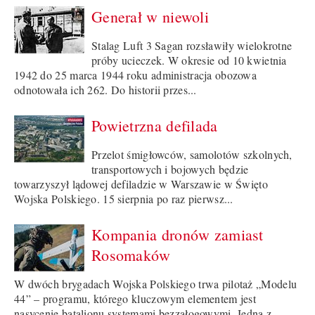
Generał w niewoli
Stalag Luft 3 Sagan rozsławiły wielokrotne
próby ucieczek. W okresie od 10 kwietnia
1942 do 25 marca 1944 roku administracja obozowa
odnotowała ich 262. Do historii przes...
Powietrzna defilada
Przelot śmigłowców, samolotów szkolnych,
transportowych i bojowych będzie
towarzyszył lądowej defiladzie w Warszawie w Święto
Wojska Polskiego. 15 sierpnia po raz pierwsz...
Kompania dronów zamiast
Rosomaków
W dwóch brygadach Wojska Polskiego trwa pilotaż „Modelu
44” – programu, którego kluczowym elementem jest
nasycenie batalionu systemami bezzałogowymi. Jedną z