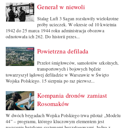
Generał w niewoli
Stalag Luft 3 Sagan rozsławiły wielokrotne
próby ucieczek. W okresie od 10 kwietnia
1942 do 25 marca 1944 roku administracja obozowa
odnotowała ich 262. Do historii przes...
Powietrzna defilada
Przelot śmigłowców, samolotów szkolnych,
transportowych i bojowych będzie
towarzyszył lądowej defiladzie w Warszawie w Święto
Wojska Polskiego. 15 sierpnia po raz pierwsz...
Kompania dronów zamiast
Rosomaków
W dwóch brygadach Wojska Polskiego trwa pilotaż „Modelu
44” – programu, którego kluczowym elementem jest
nasycenie batalionu systemami bezzałogowymi. Jedną z