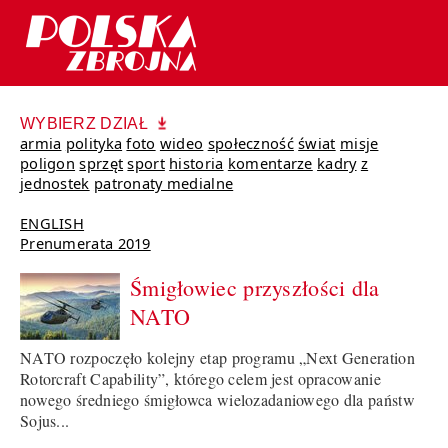
WYBIERZ DZIAŁ
armia
polityka
foto
wideo
społeczność
świat
misje
poligon
sprzęt
sport
historia
komentarze
kadry
z
jednostek
patronaty medialne
ENGLISH
Prenumerata 2019
Śmigłowiec przyszłości dla
NATO
NATO rozpoczęło kolejny etap programu „Next Generation
Rotorcraft Capability”, którego celem jest opracowanie
nowego średniego śmigłowca wielozadaniowego dla państw
Sojus...