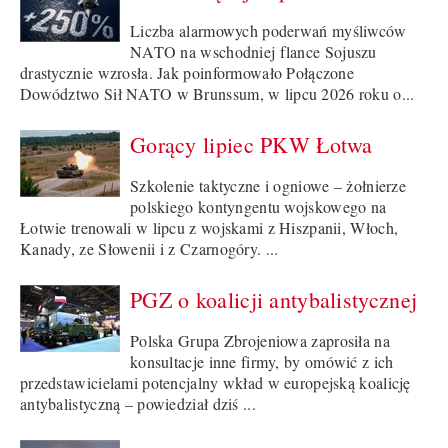
Liczba alarmowych poderwań myśliwców
NATO na wschodniej flance Sojuszu
drastycznie wzrosła. Jak poinformowało Połączone
Dowództwo Sił NATO w Brunssum, w lipcu 2026 roku o...
Gorący lipiec PKW Łotwa
Szkolenie taktyczne i ogniowe – żołnierze
polskiego kontyngentu wojskowego na
Łotwie trenowali w lipcu z wojskami z Hiszpanii, Włoch,
Kanady, ze Słowenii i z Czarnogóry. ...
PGZ o koalicji antybalistycznej
Polska Grupa Zbrojeniowa zaprosiła na
konsultacje inne firmy, by omówić z ich
przedstawicielami potencjalny wkład w europejską koalicję
antybalistyczną – powiedział dziś ...