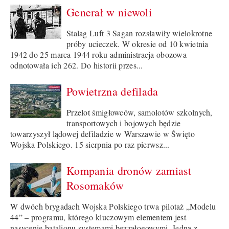
Generał w niewoli
Stalag Luft 3 Sagan rozsławiły wielokrotne
próby ucieczek. W okresie od 10 kwietnia
1942 do 25 marca 1944 roku administracja obozowa
odnotowała ich 262. Do historii przes...
Powietrzna defilada
Przelot śmigłowców, samolotów szkolnych,
transportowych i bojowych będzie
towarzyszył lądowej defiladzie w Warszawie w Święto
Wojska Polskiego. 15 sierpnia po raz pierwsz...
Kompania dronów zamiast
Rosomaków
W dwóch brygadach Wojska Polskiego trwa pilotaż „Modelu
44” – programu, którego kluczowym elementem jest
nasycenie batalionu systemami bezzałogowymi. Jedną z