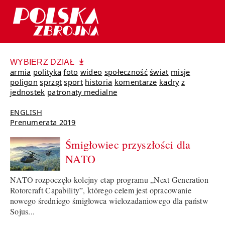
WYBIERZ DZIAŁ
armia
polityka
foto
wideo
społeczność
świat
misje
poligon
sprzęt
sport
historia
komentarze
kadry
z
jednostek
patronaty medialne
ENGLISH
Prenumerata 2019
Śmigłowiec przyszłości dla
NATO
NATO rozpoczęło kolejny etap programu „Next Generation
Rotorcraft Capability”, którego celem jest opracowanie
nowego średniego śmigłowca wielozadaniowego dla państw
Sojus...