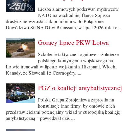
Liczba alarmowych poderwań myśliwców
NATO na wschodniej flance Sojuszu
drastycznie wzrosła. Jak poinformowało Połączone
Dowództwo Sił NATO w Brunssum, w lipcu 2026 roku o...
Gorący lipiec PKW Łotwa
Szkolenie taktyczne i ogniowe – żołnierze
polskiego kontyngentu wojskowego na
Łotwie trenowali w lipcu z wojskami z Hiszpanii, Włoch,
Kanady, ze Słowenii i z Czarnogóry. ...
PGZ o koalicji antybalistycznej
Polska Grupa Zbrojeniowa zaprosiła na
konsultacje inne firmy, by omówić z ich
przedstawicielami potencjalny wkład w europejską koalicję
antybalistyczną – powiedział dziś ...