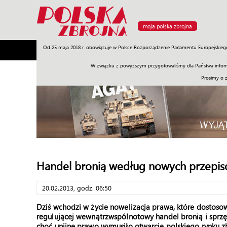
moja polska zbrojna
Od 25 maja 2018 r. obowiązuje w Polsce Rozporządzenie Parlamentu Europejskieg
Armia
Poligon
Sprzęt
Misje
Polityka
Prawo
W związku z powyższym przygotowaliśmy dla Państwa inform
Prosimy o 
Handel bronią według nowych przepi
20.02.2013, godz. 06:50
Dziś wchodzi w życie nowelizacja prawa, które dostosow
regulującej wewnątrzwspólnotowy handel bronią i sprzę
choć unijne prawo wymusiło otwarcie polskiego rynku 