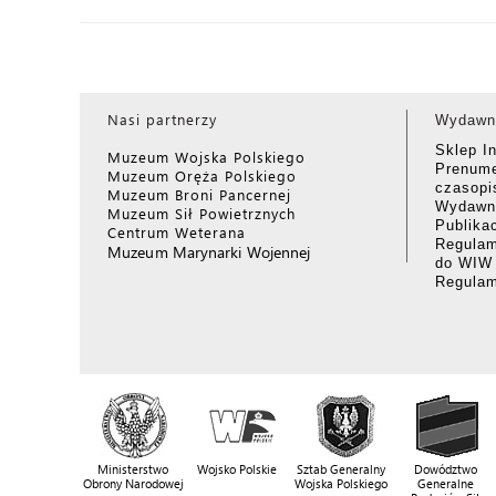
Nasi partnerzy
Wydawn
Sklep I
Muzeum Wojska Polskiego
Prenume
Muzeum Oręża Polskiego
czasop
Muzeum Broni Pancernej
Wydawni
Muzeum Sił Powietrznych
Publika
Centrum Weterana
Regulam
Muzeum Marynarki Wojennej
do WIW
Regula
Ministerstwo
Wojsko Polskie
Sztab Generalny
Dowództwo
Obrony Narodowej
Wojska Polskiego
Generalne