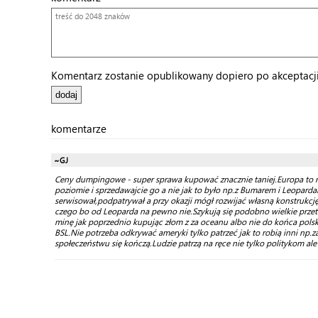
Komentarz zostanie opublikowany dopiero po akceptacji 
komentarze
~GJ
Ceny dumpingowe - super sprawa kupować znacznie taniej.Europa to ni
poziomie i sprzedawajcie go a nie jak to było np.z Bumarem i Leoparda
serwisował,podpatrywał a przy okazji mógł rozwijać własną konstrukcję a
czego bo od Leoparda na pewno nie.Szykują się podobno wielkie przet
minę jak poprzednio kupując złom z za oceanu albo nie do końca polski 
BSL.Nie potrzeba odkrywać ameryki tylko patrzeć jak to robią inni np.
społeczeństwu się kończą.Ludzie patrzą na ręce nie tylko politykom ale