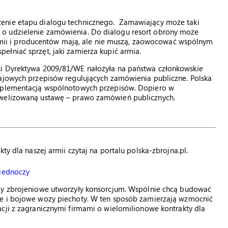
zenie etapu dialogu technicznego. Zamawiający może taki
 o udzielenie zamówienia. Do dialogu resort obrony może
i armii i producentów mają, ale nie muszą, zaowocować wspólnym
łniać sprzęt, jaki zamierza kupić armia.
ki Dyrektywa 2009/81/WE nałożyła na państwa członkowskie
rajowych przepisów regulujących zamówienia publiczne. Polska
implementacją wspólnotowych przepisów. Dopiero w
owelizowaną ustawę – prawo zamówień publicznych.
ty dla naszej armii czytaj na portalu polska-zbrojna.pl.
 jednoczy
my zbrojeniowe utworzyły konsorcjum. Wspólnie chcą budować
ne i bojowe wozy piechoty. W ten sposób zamierzają wzmocnić
acji z zagranicznymi firmami o wielomilionowe kontrakty dla