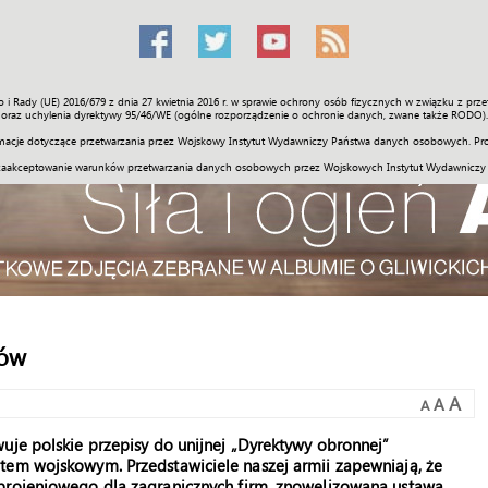
o i Rady (UE) 2016/679 z dnia 27 kwietnia 2016 r. w sprawie ochrony osób fizycznych w związku z 
Świat
Społeczność
Sport
Historia
Galerie
Wideo
ENGLI
oraz uchylenia dyrektywy 95/46/WE (ogólne rozporządzenie o ochronie danych, zwane także RODO).
acje dotyczące przetwarzania przez Wojskowy Instytut Wydawniczy Państwa danych osobowych. Pro
zaakceptowanie warunków przetwarzania danych osobowych przez Wojskowych Instytut Wydawniczy
sów
A
A
A
uje polskie przepisy do unijnej „Dyrektywy obronnej”
tem wojskowym. Przedstawiciele naszej armii zapewniają, że
zbrojeniowego dla zagranicznych firm, znowelizowana ustawa