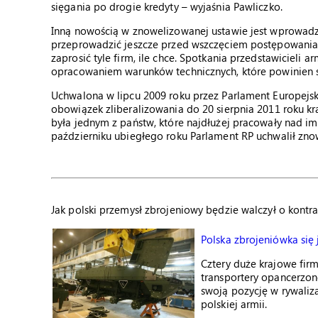
sięgania po drogie kredyty – wyjaśnia Pawliczko.
Inną nowością w znowelizowanej ustawie jest wprowad
przeprowadzić jeszcze przed wszczęciem postępowania
zaprosić tyle firm, ile chce. Spotkania przedstawiciel
opracowaniem warunków technicznych, które powinien spe
Uchwalona w lipcu 2009 roku przez Parlament Europejs
obowiązek zliberalizowania do 20 sierpnia 2011 roku k
była jednym z państw, które najdłużej pracowały nad 
październiku ubiegłego roku Parlament RP uchwalił zn
Jak polski przemysł zbrojeniowy będzie walczył o kontrak
Polska zbrojeniówka się
Cztery duże krajowe fir
transportery opancerzo
swoją pozycję w rywaliz
polskiej armii.