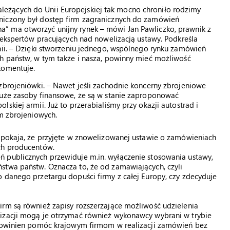
eżących do Unii Europejskiej tak mocno chroniło rodzimy
niczony był dostęp firm zagranicznych do zamówień
” ma otworzyć unijny rynek – mówi Jan Pawliczko, prawnik z
z ekspertów pracujących nad nowelizacją ustawy. Podkreśla
nii. – Dzięki stworzeniu jednego, wspólnego rynku zamówień
ch państw, w tym także i nasza, powinny mieć możliwość
komentuje.
zbrojeniówki. – Nawet jeśli zachodnie koncerny zbrojeniowe
duże zasoby finansowe, że są w stanie zaproponować
skiej armii. Już to przerabialiśmy przy okazji autostrad i
rm zbrojeniowych.
uspokaja, że przyjęte w znowelizowanej ustawie o zamówieniach
ch producentów.
 publicznych przewiduje m.in. wyłączenie stosowania ustawy,
stwa państw. Oznacza to, że od zamawiających, czyli
 danego przetargu dopuści firmy z całej Europy, czy zdecyduje
irm są również zapisy rozszerzające możliwość udzielenia
lizacji mogą je otrzymać również wykonawcy wybrani w trybie
 powinien pomóc krajowym firmom w realizacji zamówień bez