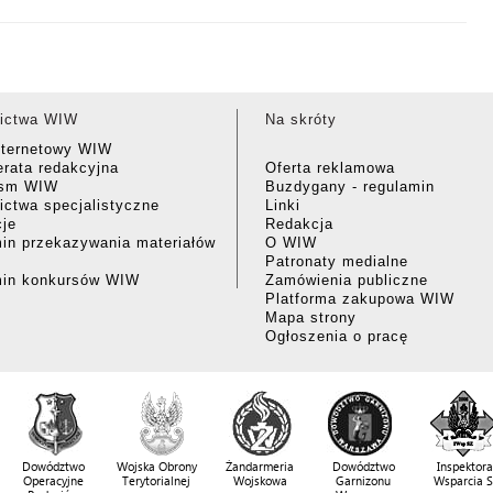
ictwa WIW
Na skróty
nternetowy WIW
rata redakcyjna
Oferta reklamowa
ism WIW
Buzdygany - regulamin
ctwa specjalistyczne
Linki
cje
Redakcja
in przekazywania materiałów
O WIW
Patronaty medialne
min konkursów WIW
Zamówienia publiczne
Platforma zakupowa WIW
Mapa strony
Ogłoszenia o pracę
Dowództwo
Wojska Obrony
Żandarmeria
Dowództwo
Inspektora
Operacyjne
Terytorialnej
Wojskowa
Garnizonu
Wsparcia 