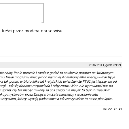
treści przez moderatora serwisu.
20.02.2013, godz. 09:29
e chiny Panie prezesie i zamiast gadać to stwórzcie produkt na światowym
mi.Dzisiaj mogliśmy mieć już co najmniej 4 bataliony albo więcej,Bumar by je
 tak poszło w błoto kilka lat kretyńskich twierdzeń że PT 91 jest lepszy ale od
argi - tak się dookoła rozpowiada i żeby znowu Mon nie wprowadził nas na
sprzęt czy też płacąc miliony za coś czego nie ma jak to było z izraelskim
zakup myśliwców przez Szwajcarów.Lata niewiedzy i wciskania kitu
 wszystkim ,którzy wydają państwowe a tak rzeczywiście to nasze pieniądze.
A3-AA-9F-14