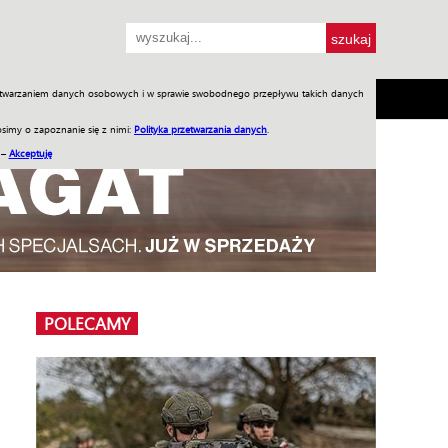
przetwarzaniem danych osobowych i w sprawie swobodnego przepływu takich danych
SH
SKLEP
Jednodniówki
Praca w WIW
simy o zapoznanie się z nimi:
Polityka przetwarzania danych
.
 –
Akceptuję
POLECAMY