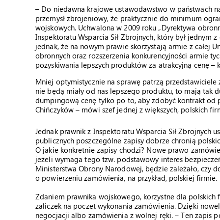
– Do niedawna krajowe ustawodawstwo w państwach nal
przemysł zbrojeniowy, że praktycznie do minimum ogra
wojskowych. Uchwalona w 2009 roku „Dyrektywa obronna
Inspektoratu Wsparcia Sił Zbrojnych, który był jednym 
jednak, że na nowym prawie skorzystają armie z całej U
obronnych oraz rozszerzenia konkurencyjności armie ty
pozyskiwania lepszych produktów za atrakcyjną cenę – 
Mniej optymistycznie na sprawę patrzą przedstawiciele 
nie będą miały od nas lepszego produktu, to mają tak 
dumpingową cenę tylko po to, aby zdobyć kontrakt od pol
Chińczyków – mówi szef jednej z większych, polskich fi
Jednak prawnik z Inspektoratu Wsparcia Sił Zbrojnych 
publicznych poszczególne zapisy dobrze chronią polski
O jakie konkretnie zapisy chodzi? Nowe prawo zamówień
jeżeli wymaga tego tzw. podstawowy interes bezpieczeń
Ministerstwa Obrony Narodowej, będzie zależało, czy do
o powierzeniu zamówienia, na przykład, polskiej firmie.
Zdaniem prawnika wojskowego, korzystne dla polskich f
zaliczek na poczet wykonania zamówienia. Dzięki nowe
negocjacji albo zamówienia z wolnej ręki. – Ten zapis