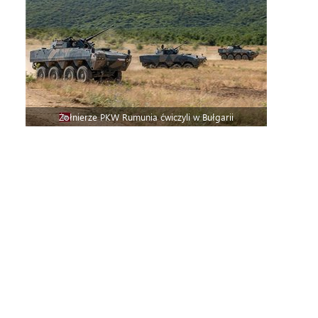
Żołnierze PKW Rumunia ćwiczyli w Bułgarii